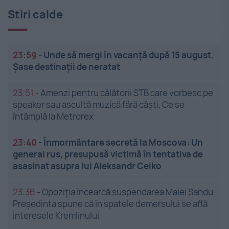
Stiri calde
23:59
-
Unde să mergi în vacanță după 15 august.
Șase destinații de neratat
23:51
-
Amenzi pentru călătorii STB care vorbesc pe
speaker sau ascultă muzică fără căști. Ce se
întâmplă la Metrorex
23:40
-
Înmormântare secretă la Moscova: Un
general rus, presupusă victimă în tentativa de
asasinat asupra lui Aleksandr Ceiko
23:36
-
Opoziția încearcă suspendarea Maiei Sandu.
Președinta spune că în spatele demersului se află
interesele Kremlinului