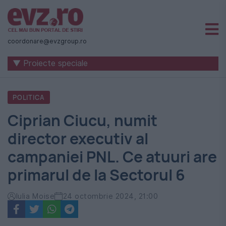
Știri
naționale
coordonare@evzgroup.ro
și
▼ Proiecte speciale
internaționale
|
POLITICA
România
Ciprian Ciucu, numit
-
director executiv al
Evenimentul
campaniei PNL. Ce atuuri are
Zilei
primarul de la Sectorul 6
Iulia Moise
24 octombrie 2024, 21:00