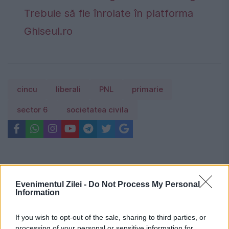
Trebuie să fie înrolate în platforma
Ghiseul.ro
cincu
liberali
PNL
primarie
sector 6
societatea civila
Evenimentul Zilei -
Do Not Process My Personal
Information
If you wish to opt-out of the sale, sharing to third parties, or
processing of your personal or sensitive information for