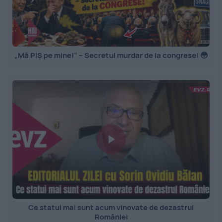
„Mă PIȘ pe mine!” – Secretul murdar de la congrese! 😳
Ce statui mai sunt acum vinovate de dezastrul
României