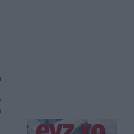
l
i
i-