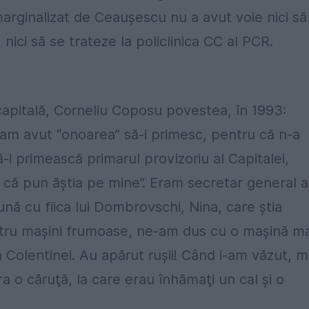
t marginalizat de Ceauşescu nu a avut voie nici să
nici să se trateze la policlinica CC al PCR.
 capitală, Corneliu Coposu povestea, în 1993:
u am avut “onoarea” să-i primesc, pentru că n-a
-i primească primarul provizoriu al Capitalei,
 că pun ăştia pe mine”. Eram secretar general a
ună cu fiica lui Dombrovschi, Nina, care ştia
ntru maşini frumoase, ne-am dus cu o maşină ma
 Colentinei. Au apărut ruşii! Când i-am văzut, m
ra o căruţă, la care erau înhămaţi un cal şi o