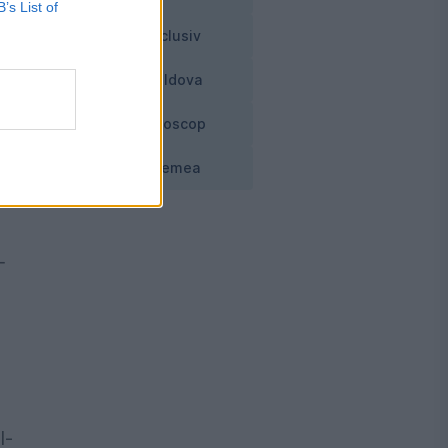
B’s List of
17
Exclusiv
de
Moldova
Horoscop
Vremea
-
l-