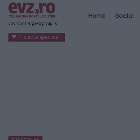
Știri
Home
Social
naționale
coordonare@evzgroup.ro
și
▼ Proiecte speciale
internaționale
|
România
-
Evenimentul
Zilei