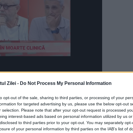
l Zilei -
Do Not Process My Personal Information
to opt-out of the sale, sharing to third parties, or processing of your per
formation for targeted advertising by us, please use the below opt-out s
stru între 1955 şi 1961 şi preşedinte al Consiliul
r selection. Please note that after your opt-out request is processed y
eing interest-based ads based on personal information utilized by us or
perioada 24 martie 1965 – 9 decembrie 1967,
disclosed to third parties prior to your opt-out. You may separately opt-
eauşescu. Devenise membru PCR în 1931, iar în
losure of your personal information by third parties on the IAB’s list of