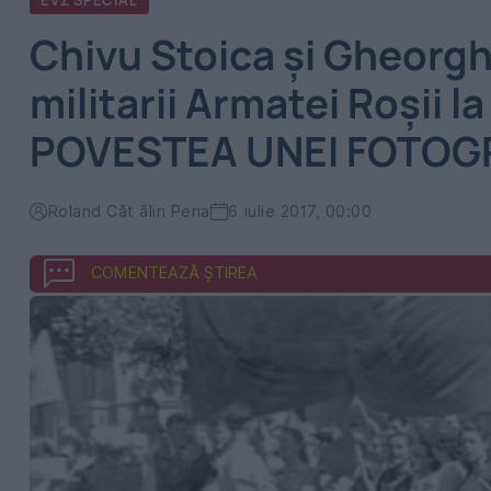
EVZ SPECIAL
Chivu Stoica şi Gheorgh
militarii Armatei Roşii la
POVESTEA UNEI FOTOGR
Roland Căt ălin Pena
6 iulie 2017, 00:00
COMENTEAZĂ ȘTIREA