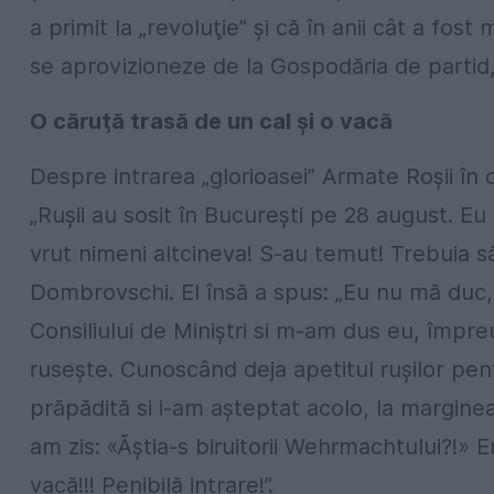
a primit la „revoluţie” şi că în anii cât a fos
se aprovizioneze de la Gospodăria de partid, 
O căruţă trasă de un cal şi o vacă
Despre intrarea „glorioasei” Armate Roşii în
„Ruşii au sosit în Bucureşti pe 28 august. E
vrut nimeni altcineva! S-au temut! Trebuia să
Dombrovschi. El însă a spus: „Eu nu mă duc,
Consiliului de Miniştri si m-am dus eu, împre
ruseşte. Cunoscând deja apetitul ruşilor pe
prăpădită si i-am aşteptat acolo, la marginea
am zis: «Ăştia-s biruitorii Wehrmachtului?!» E
vacă!!! Penibilă intrare!”.