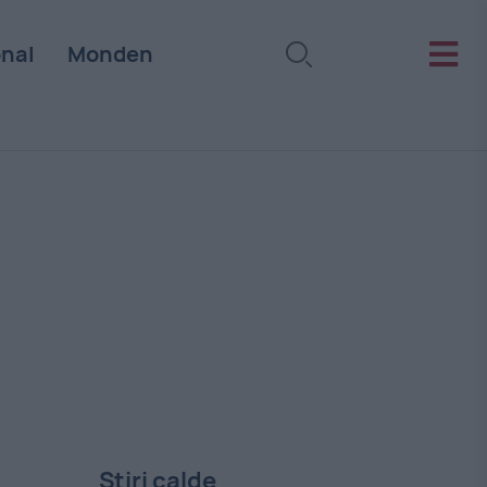
onal
Monden
Stiri calde