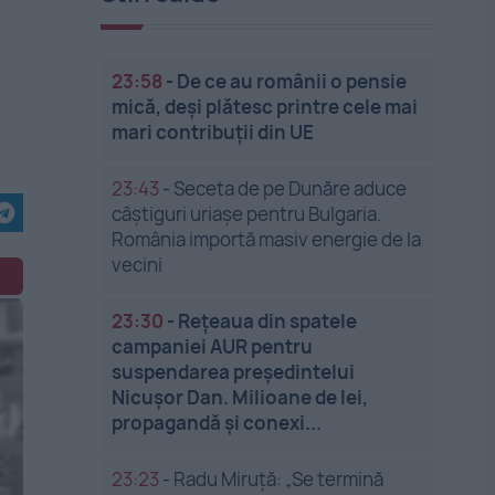
23:58
-
De ce au românii o pensie
mică, deși plătesc printre cele mai
mari contribuții din UE
23:43
-
Seceta de pe Dunăre aduce
câștiguri uriașe pentru Bulgaria.
România importă masiv energie de la
vecini
23:30
-
Rețeaua din spatele
campaniei AUR pentru
suspendarea președintelui
Nicușor Dan. Milioane de lei,
propagandă și conexi...
23:23
-
Radu Miruță: „Se termină