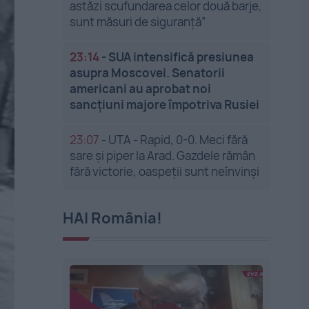
astăzi scufundarea celor două barje,
sunt măsuri de siguranţă”
23:14
-
SUA intensifică presiunea
asupra Moscovei. Senatorii
americani au aprobat noi
sancțiuni majore împotriva Rusiei
23:07
-
UTA - Rapid, 0-0. Meci fără
sare și piper la Arad. Gazdele rămân
fără victorie, oaspeții sunt neînvinși
HAI România!