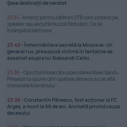
Șase destinații de neratat
23:51
-
Amenzi pentru călătorii STB care vorbesc pe
speaker sau ascultă muzică fără căști. Ce se
întâmplă la Metrorex
23:40
-
Înmormântare secretă la Moscova: Un
general rus, presupusă victimă în tentativa de
asasinat asupra lui Aleksandr Ceiko
23:36
-
Opoziția încearcă suspendarea Maiei Sandu.
Președinta spune că în spatele demersului se află
interesele Kremlinului
23:26
-
Constantin Pănescu, fost acționar la FC
Argeș, a murit la 66 de ani. Anchetă privind cauza
decesului