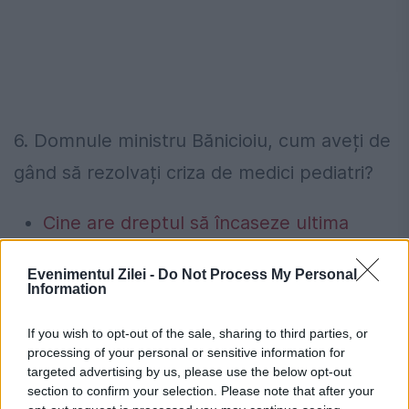
6. Domnule ministru Bănicioiu, cum aveți de
gând să rezolvați criza de medici pediatri?
Cine are dreptul să încaseze ultima
pensie? Actele necesare. Termenul legal
Evenimentul Zilei -
Do Not Process My Personal
de depunere a cererii
Information
Peste 900 de primării riscă să rămână
If you wish to opt-out of the sale, sharing to third parties, or
fără bani de la buget. Oana Gheorghiu:
processing of your personal or sensitive information for
targeted advertising by us, please use the below opt-out
Trebuie să fie înrolate în platforma
section to confirm your selection. Please note that after your