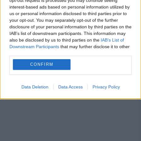
opt-out request is processed you may continue seeing
Ghiseul.ro
interest-based ads based on personal information utilized by
us or personal information disclosed to third parties prior to
your opt-out. You may separately opt-out of the further
disclosure of your personal information by third parties on the
IAB’s list of downstream participants. This information may
Bucuresti
cluj
colegiul medicilor
also be disclosed by us to third parties on the
IAB’s List of
Downstream Participants
that may further disclose it to other
Constantin Ciuce
ministerul sanatatii
third parties.
nou-nascut
penal
Petru Susca
spital
CONFIRM
Data Deletion
Data Access
Privacy Policy