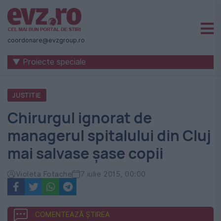
Știri
naționale
coordonare@evzgroup.ro
și
▼ Proiecte speciale
internaționale
|
JUSTITIE
România
Chirurgul ignorat de
-
managerul spitalului din Cluj
Evenimentul
mai salvase șase copii
Zilei
Violeta Fotache
7 iulie 2015, 00:00
COMENTEAZĂ ȘTIREA