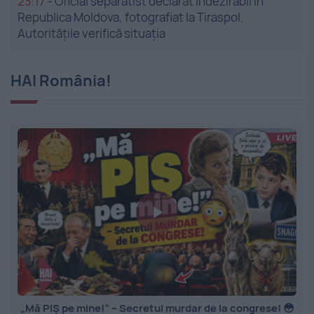
23:17
-
Oficial separatist declarat indezirabil în
Republica Moldova, fotografiat la Tiraspol.
Autoritățile verifică situația
HAI România!
„Mă PIȘ pe mine!” – Secretul murdar de la congrese! 😳