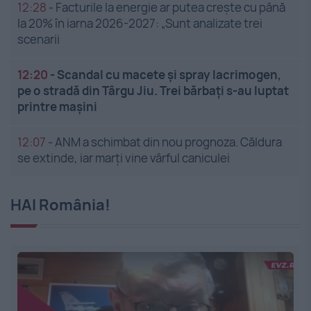
12:28
-
Facturile la energie ar putea crește cu până
la 20% în iarna 2026-2027: „Sunt analizate trei
scenarii
12:20
-
Scandal cu macete și spray lacrimogen,
pe o stradă din Târgu Jiu. Trei bărbați s-au luptat
printre mașini
12:07
-
ANM a schimbat din nou prognoza. Căldura
se extinde, iar marți vine vârful caniculei
HAI România!