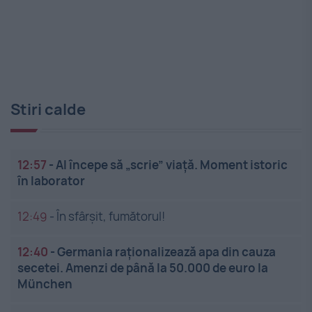
Stiri calde
12:57
-
AI începe să „scrie” viață. Moment istoric
în laborator
12:49
-
În sfârșit, fumătorul!
12:40
-
Germania raționalizează apa din cauza
secetei. Amenzi de până la 50.000 de euro la
München