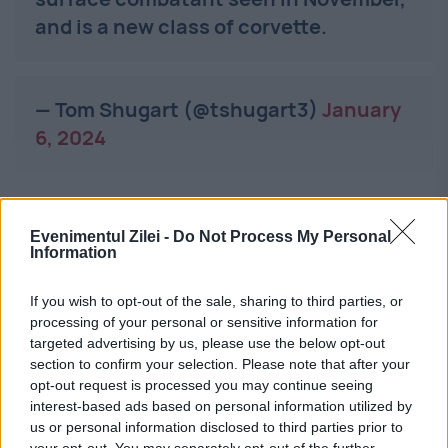
and is a new class of corvette.
— Tom Shugart (@tshugart3)
January
6, 2024
O nouă clasă de corvete invizibile
pregătite de China
Evenimentul Zilei -
Do Not Process My Personal
Information
Indiferent de speculații, o nouă clasă de
If you wish to opt-out of the sale, sharing to third parties, or
corvete
invizibile ar fi foarte valoroasă
processing of your personal or sensitive information for
targeted advertising by us, please use the below opt-out
pentru marina chineză. Aceasta ar putea fi
section to confirm your selection. Please note that after your
folosită în mai multe roluri, în special în
opt-out request is processed you may continue seeing
interest-based ads based on personal information utilized by
zonele apropiate de țărm:
us or personal information disclosed to third parties prior to
your opt-out. You may separately opt-out of the further