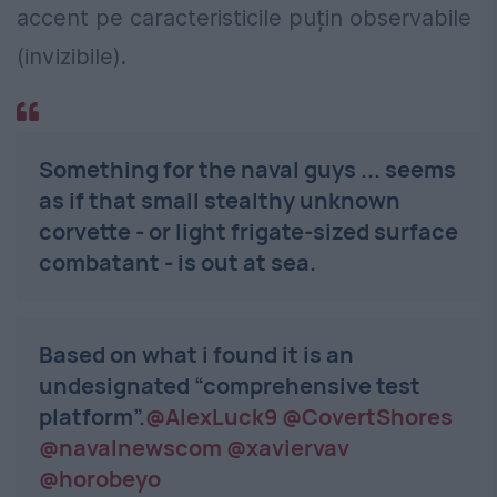
accent pe caracteristicile puțin observabile
(invizibile).
Something for the naval guys ... seems
as if that small stealthy unknown
corvette - or light frigate-sized surface
combatant - is out at sea.
Based on what i found it is an
undesignated “comprehensive test
platform”.
@AlexLuck9
@CovertShores
@navalnewscom
@xaviervav
@horobeyo