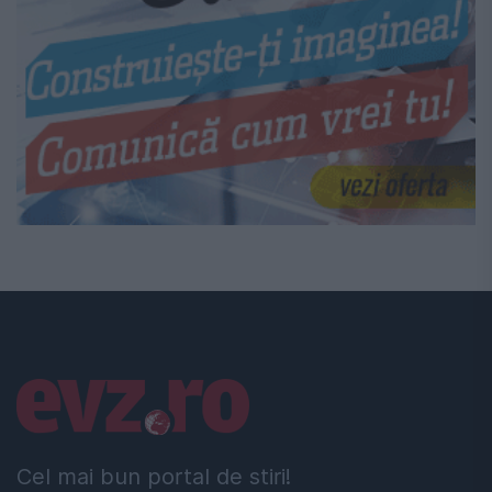
Linkuri utile
Cel mai bun portal de stiri!