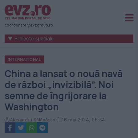
Știri
naționale
coordonare@evzgroup.ro
și
▼ Proiecte speciale
internaționale
|
INTERNATIONAL
România
China a lansat o nouă navă
-
de război „invizibilă”. Noi
Evenimentul
semne de îngrijorare la
Zilei
Washington
Alexandru Sălăvăstru
16 mai 2024, 06:54