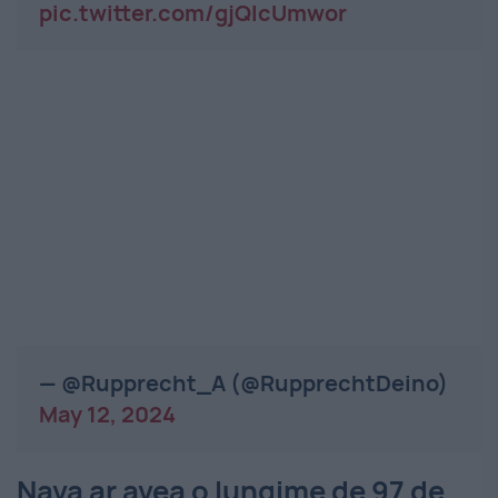
pic.twitter.com/gjQIcUmwor
— @Rupprecht_A (@RupprechtDeino)
May 12, 2024
Nava ar avea o lungime de 97 de