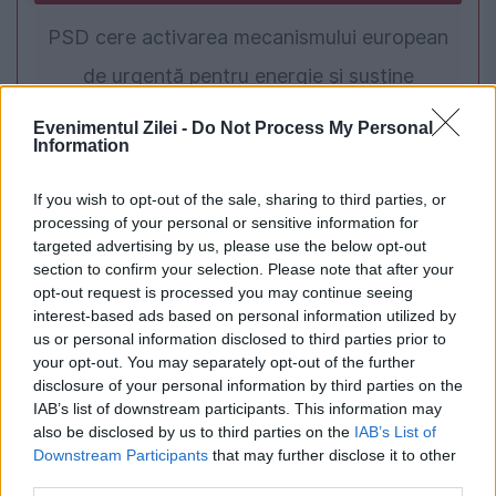
PSD cere activarea mecanismului european
de urgență pentru energie și susține
menținerea centralelor pe cărbune. Critici la
Evenimentul Zilei -
Do Not Process My Personal
Information
adresa lui Bolojan
If you wish to opt-out of the sale, sharing to third parties, or
processing of your personal or sensitive information for
targeted advertising by us, please use the below opt-out
section to confirm your selection. Please note that after your
opt-out request is processed you may continue seeing
interest-based ads based on personal information utilized by
us or personal information disclosed to third parties prior to
your opt-out. You may separately opt-out of the further
disclosure of your personal information by third parties on the
IAB’s list of downstream participants. This information may
INTERNATIONAL
also be disclosed by us to third parties on the
IAB’s List of
Downstream Participants
that may further disclose it to other
Trump anunță eliberarea unei cetățene
third parties.