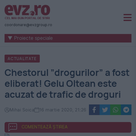
Știri
naționale
coordonare@evzgroup.ro
și
▼ Proiecte speciale
internaționale
|
ACTUALITATE
România
Chestorul ”drogurilor” a fost
-
eliberat! Gelu Oltean este
Evenimentul
acuzat de trafic de droguri
Zilei
Mihai Soica
16 martie 2020, 21:26
COMENTEAZĂ ȘTIREA