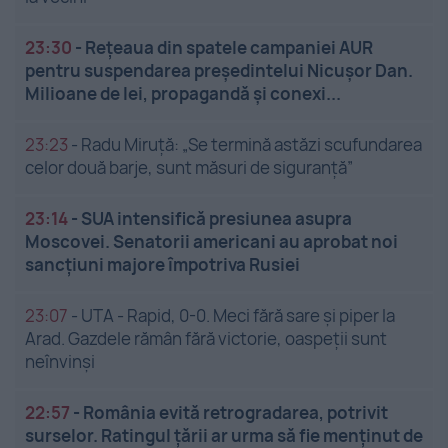
23:30
-
Rețeaua din spatele campaniei AUR
pentru suspendarea președintelui Nicușor Dan.
Milioane de lei, propagandă și conexi...
23:23
-
Radu Miruță: „Se termină astăzi scufundarea
celor două barje, sunt măsuri de siguranţă”
23:14
-
SUA intensifică presiunea asupra
Moscovei. Senatorii americani au aprobat noi
sancțiuni majore împotriva Rusiei
23:07
-
UTA - Rapid, 0-0. Meci fără sare și piper la
Arad. Gazdele rămân fără victorie, oaspeții sunt
neînvinși
22:57
-
România evită retrogradarea, potrivit
surselor. Ratingul țării ar urma să fie menținut de