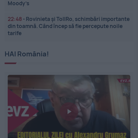
Moody’s
22:48
-
Rovinieta și TollRo, schimbări importante
din toamnă. Când încep să fie percepute noile
tarife
HAI România!