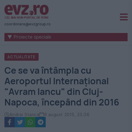
Știri
naționale
coordonare@evzgroup.ro
și
▼ Proiecte speciale
internaționale
|
ACTUALITATE
România
Ce se va întâmpla cu
-
Aeroportul Internațional
Evenimentul
"Avram Iancu" din Cluj-
Zilei
Napoca, începând din 2016
Andrei Stanca
6 august 2015, 23:36