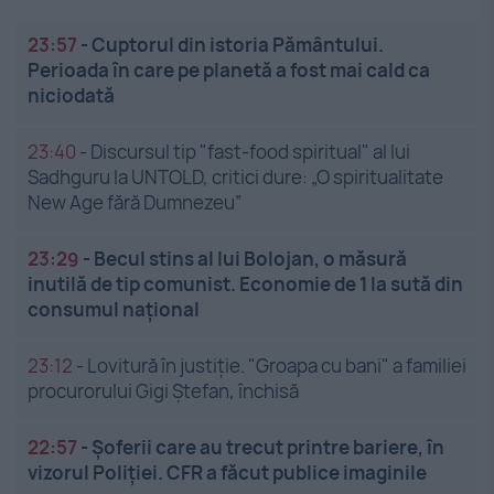
23:57
-
Cuptorul din istoria Pământului.
Perioada în care pe planetă a fost mai cald ca
niciodată
23:40
-
Discursul tip "fast-food spiritual" al lui
Sadhguru la UNTOLD, critici dure: „O spiritualitate
New Age fără Dumnezeu”
23:29
-
Becul stins al lui Bolojan, o măsură
inutilă de tip comunist. Economie de 1 la sută din
consumul național
23:12
-
Lovitură în justiție. "Groapa cu bani" a familiei
procurorului Gigi Ștefan, închisă
22:57
-
Șoferii care au trecut printre bariere, în
vizorul Poliției. CFR a făcut publice imaginile