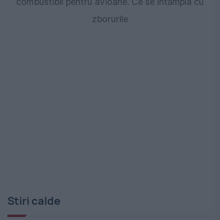
combustibil pentru avioane. Ce se întâmplă cu
zborurile
Stiri calde