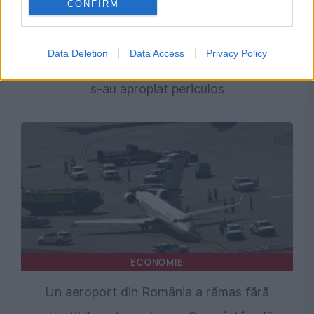
CONFIRM
INTERNATIONAL
Anchetă în SUA după un incident în zbor cu
Data Deletion
Data Access
Privacy Policy
Donald Trump. Marine One și un avion de linie
s-au apropiat periculos
ECONOMIE
Un aeroport din România a rămas fără