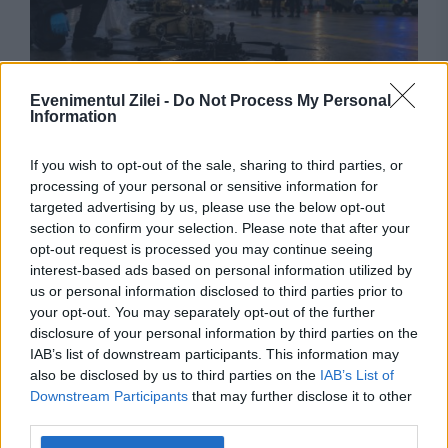
Evenimentul Zilei -
Do Not Process My Personal
INTERNATIONAL
Information
Anchetă de contraterorism după incidentul
If you wish to opt-out of the sale, sharing to third parties, or
grav de pe aeroportul Leipzig/Halle. Explozibili
processing of your personal or sensitive information for
targeted advertising by us, please use the below opt-out
de calitate militară, găsiți pe o dronă
section to confirm your selection. Please note that after your
opt-out request is processed you may continue seeing
interest-based ads based on personal information utilized by
us or personal information disclosed to third parties prior to
your opt-out. You may separately opt-out of the further
disclosure of your personal information by third parties on the
IAB’s list of downstream participants. This information may
also be disclosed by us to third parties on the
IAB’s List of
Downstream Participants
that may further disclose it to other
third parties.