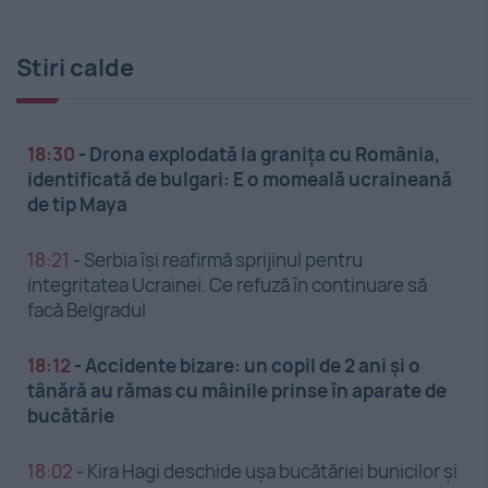
Stiri calde
18:30
-
Drona explodată la granița cu România,
identificată de bulgari: E o momeală ucraineană
de tip Maya
18:21
-
Serbia își reafirmă sprijinul pentru
integritatea Ucrainei. Ce refuză în continuare să
facă Belgradul
18:12
-
Accidente bizare: un copil de 2 ani și o
tânără au rămas cu mâinile prinse în aparate de
bucătărie
18:02
-
Kira Hagi deschide ușa bucătăriei bunicilor și