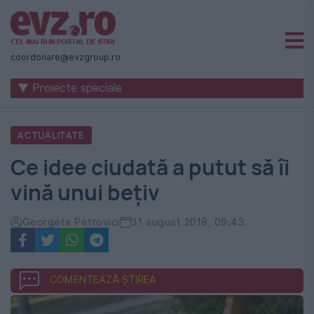
Știri
naționale
coordonare@evzgroup.ro
și
▼ Proiecte speciale
internaționale
|
ACTUALITATE
România
Ce idee ciudată a putut să îi
-
vină unui bețiv
Evenimentul
Zilei
Georgeta Petrovici
31 august 2018, 09:43
COMENTEAZĂ ȘTIREA