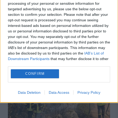
processing of your personal or sensitive information for
targeted advertising by us, please use the below opt-out
section to confirm your selection. Please note that after your
opt-out request is processed you may continue seeing
interest-based ads based on personal information utilized by
us or personal information disclosed to third parties prior to
your opt-out. You may separately opt-out of the further
SOCIAL
disclosure of your personal information by third parties on the
IAB’s list of downstream participants. This information may
Pompierii români, intervenție dificilă în Franța.
also be disclosed by us to third parties on the
IAB’s List of
Downstream Participants
that may further disclose it to other
Intervenție comună la sol și din aer
third parties.
CONFIRM
Data Deletion
Data Access
Privacy Policy