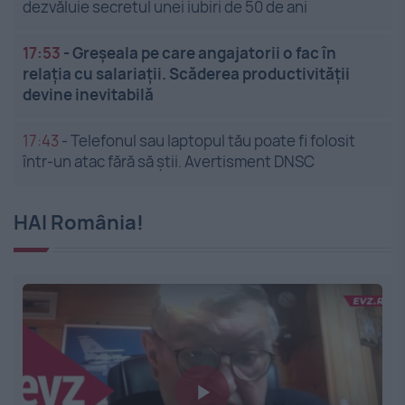
dezvăluie secretul unei iubiri de 50 de ani
17:53
-
Greșeala pe care angajatorii o fac în
relația cu salariații. Scăderea productivității
devine inevitabilă
17:43
-
Telefonul sau laptopul tău poate fi folosit
într-un atac fără să știi. Avertisment DNSC
HAI România!