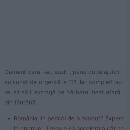
Oamenii care l-au auzit țipând după ajutor
au sunat de urgență la 112, iar pompierii au
reușit să îl extragă pe bărbatul beat afară
din fântână.
România, în pericol de blackout? Expert
în energie: „Trebuie să accelerăm cât se