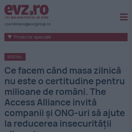
Știri
naționale
coordonare@evzgroup.ro
și
▼ Proiecte speciale
internaționale
|
SOCIAL
România
Ce facem când masa zilnică
-
nu este o certitudine pentru
Evenimentul
milioane de români. The
Zilei
Access Alliance invită
companii și ONG-uri să ajute
la reducerea insecurității