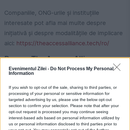
Companiile, ONG-urile și instituțiile
interesate pot afla mai multe despre
inițiativă și despre modalitățile de implicare
aici:
https://theaccessalliance.tech/ro/
Despre The Access Alliance
Evenimentul Zilei -
Do Not Process My Personal
The Access Alliance este o alianță formată
Information
din companii, organizații neguvernamentale,
If you wish to opt-out of the sale, sharing to third parties, or
consilii locale și companii care, reunite la
processing of your personal or sensitive information for
targeted advertising by us, please use the below opt-out
inițiativa Glovo, sunt unite de un obiectiv
section to confirm your selection. Please note that after your
comun: reducerea decalajului în accesul la
opt-out request is processed you may continue seeing
interest-based ads based on personal information utilized by
hrană și combaterea insecurității alimentare
us or personal information disclosed to third parties prior to
your opt-out. You may separately opt-out of the further