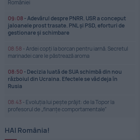
României
09:08
-
Adevărul despre PNRR. USR a conceput
jaloanele prost trasate. PNL și PSD, eforturi de
gestionare și schimbare
08:58
-
Ardei copți la borcan pentru iarnă. Secretul
marinadei care le păstrează aroma
08:50
-
Decizia luată de SUA schimbă din nou
războiul din Ucraina. Efectele se văd deja în
Rusia
08:43
-
Evoluția lui pește prăjit: de la Topor la
profesorul de „finanțe comportamentale”
HAI România!