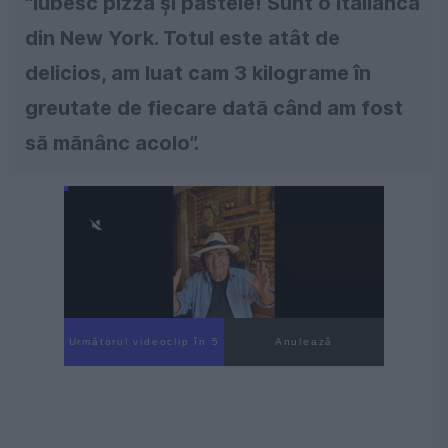
"Iubesc pizza şi pastele! Sunt o italiancă
din New York. Totul este atât de
delicios, am luat cam 3 kilograme în
greutate de fiecare dată când am fost
să mănânc acolo”.
Următorul videoclip în 4
Anulează