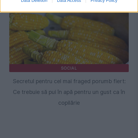
Data Deletion
Data Access
Privacy Policy
SOCIAL
Secretul pentru cel mai fraged porumb fiert:
Ce trebuie să pui în apă pentru un gust ca în
copilărie