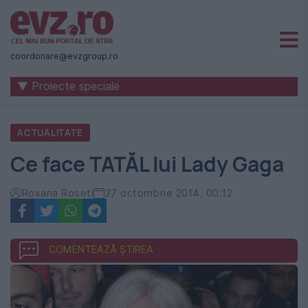
Știri
naționale
coordonare@evzgroup.ro
și
▼ Proiecte speciale
internaționale
|
ACTUALITATE
România
Ce face TATĂL lui Lady Gaga
-
Evenimentul
Roxana Roseti
27 octombrie 2014, 00:12
Zilei
COMENTEAZĂ ȘTIREA