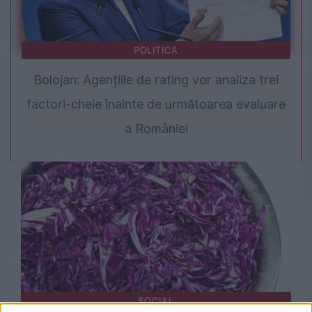
POLITICA
Bolojan: Agențiile de rating vor analiza trei
factori-cheie înainte de următoarea evaluare
a României
SOCIAL