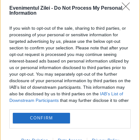
Cum faci cea mai bună salată de varză roșie.
Evenimentul Zilei -
Do Not Process My Personal
Information
Trucul simplu al bucătarilor pentru o textură
If you wish to opt-out of the sale, sharing to third parties, or
fragedă și un gust desăvârșit
processing of your personal or sensitive information for
targeted advertising by us, please use the below opt-out
section to confirm your selection. Please note that after your
opt-out request is processed you may continue seeing
interest-based ads based on personal information utilized by
us or personal information disclosed to third parties prior to
your opt-out. You may separately opt-out of the further
disclosure of your personal information by third parties on the
IAB’s list of downstream participants. This information may
also be disclosed by us to third parties on the
IAB’s List of
Downstream Participants
that may further disclose it to other
third parties.
MONDEN
CONFIRM
Sebastian Stan a devenit tată la 43 de ani.
Detaliul ținut secret de familia actorului