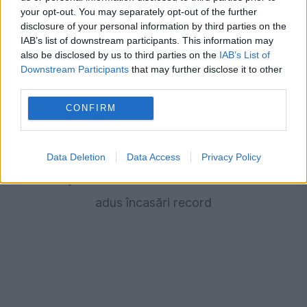
your opt-out. You may separately opt-out of the further
disclosure of your personal information by third parties on the
IAB’s list of downstream participants. This information may
also be disclosed by us to third parties on the
IAB’s List of
Downstream Participants
that may further disclose it to other
third parties.
CONFIRM
MONDEN
Data Deletion
Data Access
Privacy Policy
Cum a ajuns Rihanna miliardară. Nu muzica i-a
adus încasări record