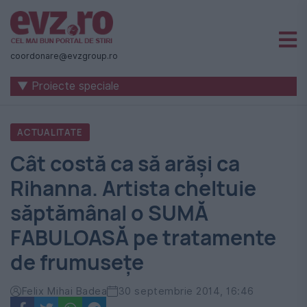
Știri
naționale
coordonare@evzgroup.ro
și
▼ Proiecte speciale
internaționale
|
ACTUALITATE
România
Cât costă ca să arăși ca
-
Rihanna. Artista cheltuie
Evenimentul
săptămânal o SUMĂ
Zilei
FABULOASĂ pe tratamente
de frumusețe
Felix Mihai Badea
30 septembrie 2014, 16:46