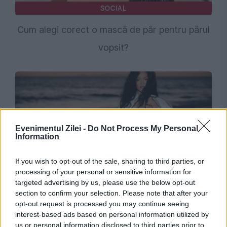
SOCIAL
Cum alegi corect o mască de păr pentru părul
vopsit?
Evenimentul Zilei -
Do Not Process My Personal
Information
If you wish to opt-out of the sale, sharing to third parties, or
processing of your personal or sensitive information for
MONDEN
targeted advertising by us, please use the below opt-out
section to confirm your selection. Please note that after your
Tranzacție uriașă în industria muzicală. Cât va
opt-out request is processed you may continue seeing
plăti Sony Music pentru melodiile Rihannei
interest-based ads based on personal information utilized by
us or personal information disclosed to third parties prior to