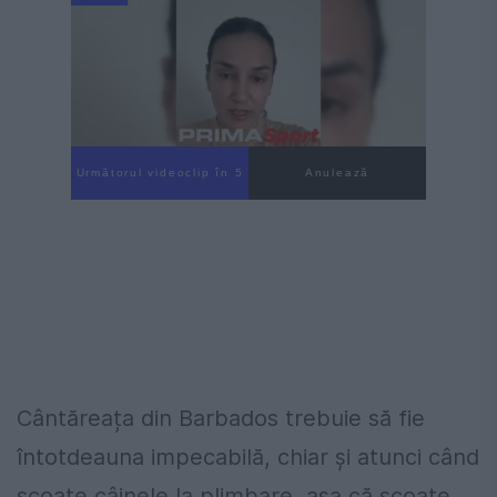
Următorul videoclip în 4
Anulează
Cântăreața din Barbados trebuie să fie
întotdeauna impecabilă, chiar și atunci când
scoate câinele la plimbare, așa că scoate