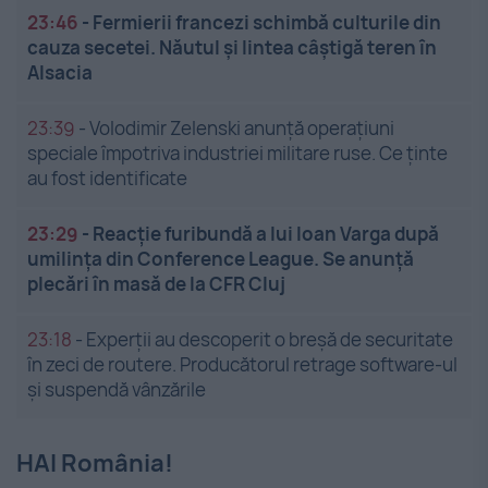
23:46
-
Fermierii francezi schimbă culturile din
cauza secetei. Năutul și lintea câștigă teren în
Alsacia
23:39
-
Volodimir Zelenski anunță operațiuni
speciale împotriva industriei militare ruse. Ce ținte
au fost identificate
23:29
-
Reacție furibundă a lui Ioan Varga după
umilința din Conference League. Se anunță
plecări în masă de la CFR Cluj
23:18
-
Experții au descoperit o breșă de securitate
în zeci de routere. Producătorul retrage software-ul
și suspendă vânzările
HAI România!