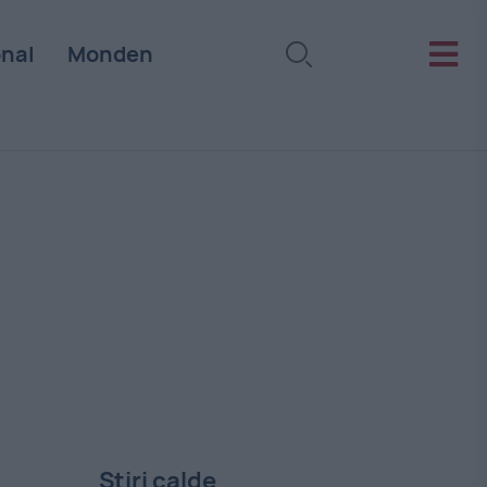
onal
Monden
Stiri calde