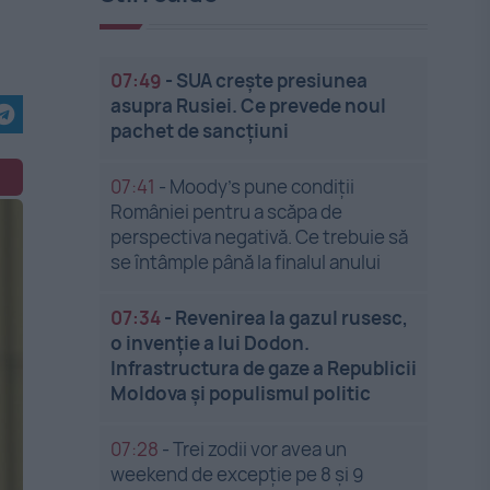
07:49
-
SUA crește presiunea
asupra Rusiei. Ce prevede noul
pachet de sancțiuni
07:41
-
Moody’s pune condiții
României pentru a scăpa de
perspectiva negativă. Ce trebuie să
se întâmple până la finalul anului
07:34
-
Revenirea la gazul rusesc,
o invenție a lui Dodon.
Infrastructura de gaze a Republicii
Moldova și populismul politic
07:28
-
Trei zodii vor avea un
weekend de excepție pe 8 și 9