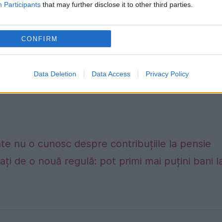
Participants
that may further disclose it to other third parties.
CONFIRM
Data Deletion
Data Access
Privacy Policy
te nu o cunosc despre contribuțiile la pensie
ți de o nouă regulă: pot primi mai puțini bani l