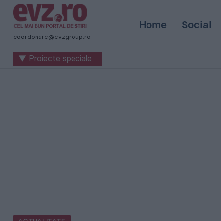
Știri
Home
Social
naționale
coordonare@evzgroup.ro
și
▼ Proiecte speciale
internaționale
|
România
-
Evenimentul
Zilei