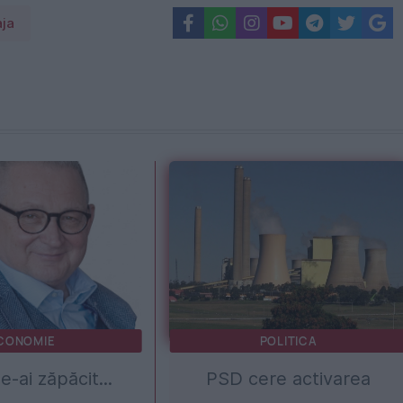
aja
CONOMIE
POLITICA
e-ai zăpăcit...
PSD cere activarea