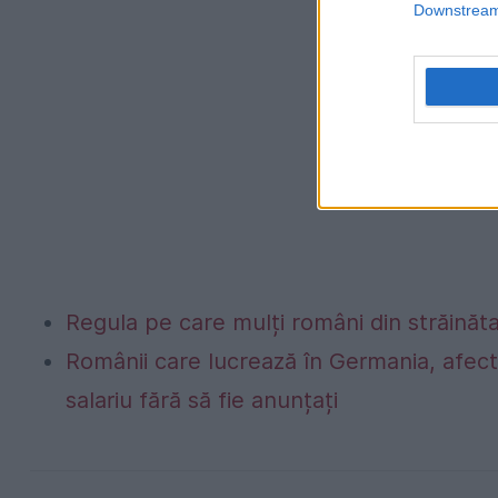
Downstream 
Regula pe care mulți români din străinăta
Românii care lucrează în Germania, afecta
salariu fără să fie anunțați