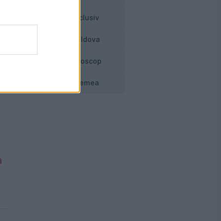
Exclusiv
Moldova
Horoscop
Vremea
a