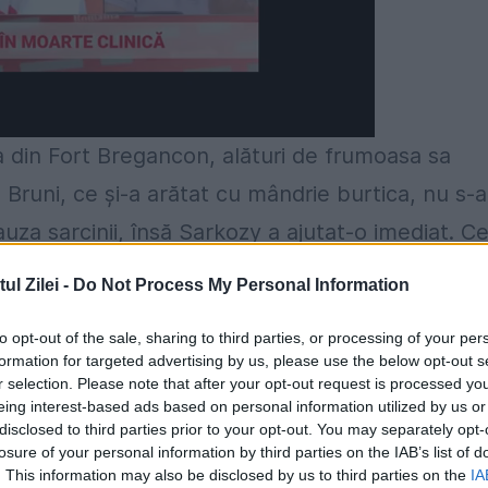
a din Fort Bregancon, alături de frumoasa sa
la Bruni, ce şi-a arătat cu mândrie burtica, nu s-a
uza sarcinii, însă Sarkozy a ajutat-o imediat. Ce
editerane şi s-au relaxat pe plaja staţiunii
l Zilei -
Do Not Process My Personal Information
e Popsugar. Viitorul băieţel va fi primul copil al
to opt-out of the sale, sharing to third parties, or processing of your per
Nicolas mai au copii din relaţii precedente. Bruni 
formation for targeted advertising by us, please use the below opt-out s
ste filosoful Raphael Enthoven, iar Sarkozy mai
r selection. Please note that after your opt-out request is processed y
eing interest-based ads based on personal information utilized by us or
 Ciganer-Albeniz.
Citește și:
"Carla Bruni: Primel
disclosed to third parties prior to your opt-out. You may separately opt-
losure of your personal information by third parties on the IAB’s list of
. This information may also be disclosed by us to third parties on the
IA