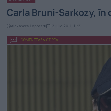
ACTUALITATE
Carla Bruni-Sarkozy, în 
Alexandra Lopotaru
13 iulie 2011, 11:21
COMENTEAZĂ ȘTIREA