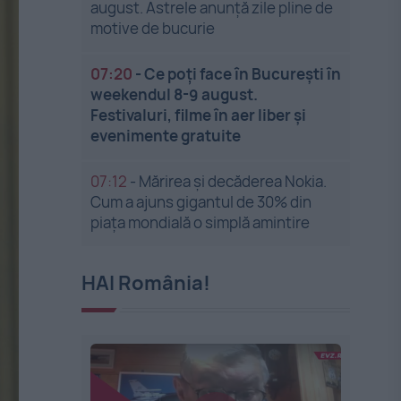
august. Astrele anunță zile pline de
motive de bucurie
07:20
-
Ce poți face în București în
weekendul 8-9 august.
Festivaluri, filme în aer liber și
evenimente gratuite
07:12
-
Mărirea și decăderea Nokia.
Cum a ajuns gigantul de 30% din
piața mondială o simplă amintire
HAI România!