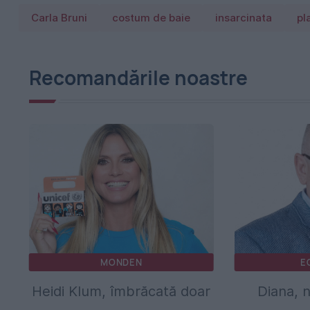
Carla Bruni
costum de baie
insarcinata
pl
Recomandările noastre
MONDEN
E
Heidi Klum, îmbrăcată doar
Diana, n