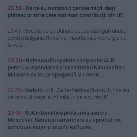
23:58
-
De ce au românii o pensie mică, deși
plătesc printre cele mai mari contribuții din UE
23:43
-
Seceta de pe Dunăre aduce câștiguri uriașe
pentru Bulgaria. România importă masiv energie de
la vecini
23:30
-
Rețeaua din spatele campaniei AUR
pentru suspendarea președintelui Nicușor Dan.
Milioane de lei, propagandă și conexi...
23:23
-
Radu Miruță: „Se termină astăzi scufundarea
celor două barje, sunt măsuri de siguranţă”
23:14
-
SUA intensifică presiunea asupra
Moscovei. Senatorii americani au aprobat noi
sancțiuni majore împotriva Rusiei