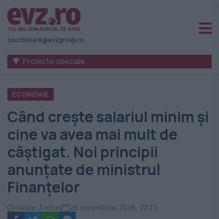
Știri
naționale
coordonare@evzgroup.ro
și
▼ Proiecte speciale
internaționale
|
ECONOMIE
România
Când creşte salariul minim şi
-
cine va avea mai mult de
Evenimentul
câştigat. Noi principii
Zilei
anunţate de ministrul
Finanţelor
Vasile Andrei
26 noiembrie 2018, 22:12