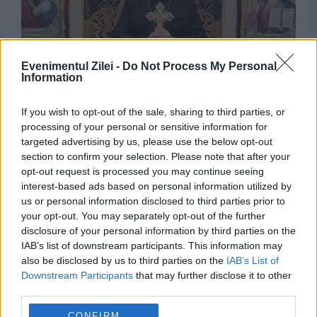
Evenimentul Zilei -
Do Not Process My Personal
Information
SOCIAL
If you wish to opt-out of the sale, sharing to third parties, or
processing of your personal or sensitive information for
„Parcă eram star de la Hollywood!” Trăirile
targeted advertising by us, please use the below opt-out
section to confirm your selection. Please note that after your
emoționante ale unui tânăr profesor de religie
opt-out request is processed you may continue seeing
interest-based ads based on personal information utilized by
us or personal information disclosed to third parties prior to
your opt-out. You may separately opt-out of the further
disclosure of your personal information by third parties on the
IAB’s list of downstream participants. This information may
also be disclosed by us to third parties on the
IAB’s List of
Downstream Participants
that may further disclose it to other
third parties.
CONFIRM