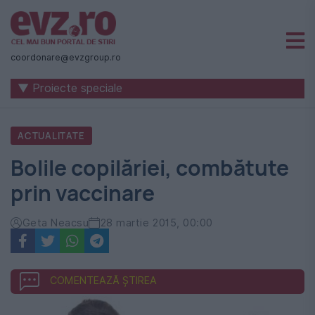
Știri
naționale
coordonare@evzgroup.ro
și
▼ Proiecte speciale
internaționale
|
ACTUALITATE
România
Bolile copilăriei, combătute
-
prin vaccinare
Evenimentul
Zilei
Geta Neacsu
28 martie 2015, 00:00
COMENTEAZĂ ȘTIREA