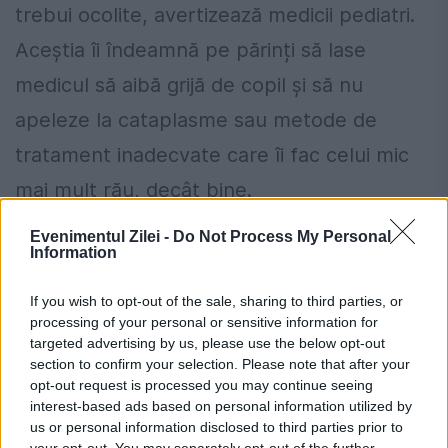
trebui ocolite, avertizează medicii pediatri.
Aceștia îi îndeamnă pe părinți să lase
medicul să aibă grijă de copil și să nu
apeleze la cataplasme sau metode de
tratament inadecvate care îi fac celui mic
mai mult rău, decât bine.
Evenimentul Zilei -
Do Not Process My Personal
Iată un top al leacurilor băbești:
Information
1. Pentru pojar – ulei de usturoi,
If you wish to opt-out of the sale, sharing to third parties, or
tamponarea erupției cu ceai de șofran, ceai
processing of your personal or sensitive information for
targeted advertising by us, please use the below opt-out
de coada șoricelului, suc de portocale, apă
section to confirm your selection. Please note that after your
opt-out request is processed you may continue seeing
de orz, consumul de limonadă ;
interest-based ads based on personal information utilized by
us or personal information disclosed to third parties prior to
2. Pentru oreion – cataplasme cu cartofi;
your opt-out. You may separately opt-out of the further