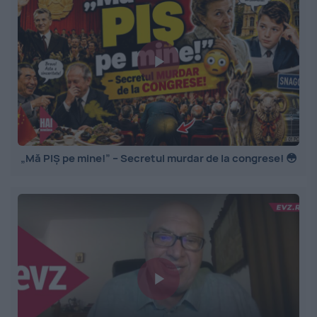
„Mă PIȘ pe mine!” – Secretul murdar de la congrese! 😳