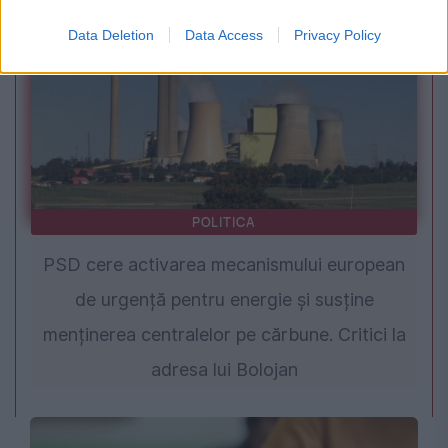
Data Deletion
Data Access
Privacy Policy
POLITICA
PSD cere activarea mecanismului european
de urgență pentru energie și susține
menținerea centralelor pe cărbune. Critici la
adresa lui Bolojan