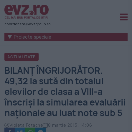
Știri
naționale
coordonare@evzgroup.ro
și
▼ Proiecte speciale
internaționale
|
ACTUALITATE
România
BILANȚ ÎNGRIJORĂTOR.
-
49,32 la sută din totalul
Evenimentul
elevilor de clasa a VIII-a
Zilei
înscriși la simularea evaluării
naționale au luat note sub 5
Violeta Fotache
8 martie 2015, 14:06