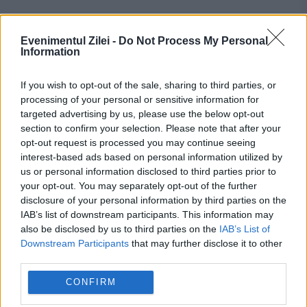
Elevii de liceu vor învăța după reguli noi.
Evenimentul Zilei -
Do Not Process My Personal
Schimbările care intră în vigoare din toamnă
Information
If you wish to opt-out of the sale, sharing to third parties, or
processing of your personal or sensitive information for
targeted advertising by us, please use the below opt-out
section to confirm your selection. Please note that after your
opt-out request is processed you may continue seeing
interest-based ads based on personal information utilized by
us or personal information disclosed to third parties prior to
your opt-out. You may separately opt-out of the further
disclosure of your personal information by third parties on the
SOCIAL
IAB’s list of downstream participants. This information may
also be disclosed by us to third parties on the
IAB’s List of
Evaluarea Națională 2026, criticată dur de un
Downstream Participants
that may further disclose it to other
third parties.
profesor de matematică: A fost cu dedicație
CONFIRM
pentru elevii din București