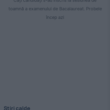
Câți candidați s-au înscris la sesiunea de
toamnă a examenului de Bacalaureat. Probele
încep azi
Stiri calde