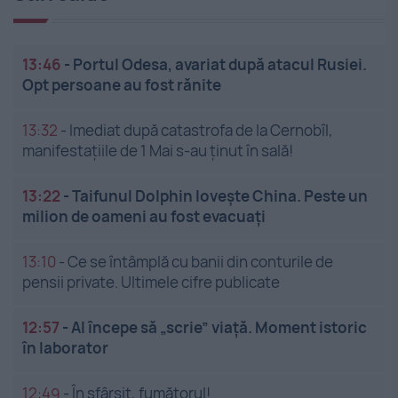
13:46
-
Portul Odesa, avariat după atacul Rusiei.
Opt persoane au fost rănite
13:32
-
Imediat după catastrofa de la Cernobîl,
manifestațiile de 1 Mai s-au ținut în sală!
13:22
-
Taifunul Dolphin lovește China. Peste un
milion de oameni au fost evacuați
13:10
-
Ce se întâmplă cu banii din conturile de
pensii private. Ultimele cifre publicate
12:57
-
AI începe să „scrie” viață. Moment istoric
în laborator
12:49
-
În sfârșit, fumătorul!