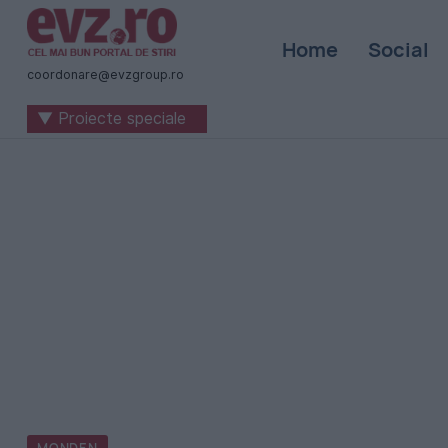
Știri
Home
Social
naționale
coordonare@evzgroup.ro
și
▼ Proiecte speciale
internaționale
|
România
-
Evenimentul
Zilei