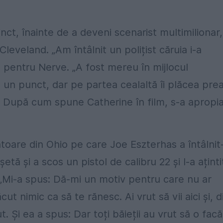
inct, înainte de a deveni scenarist multimilionar,
leveland. „Am întâlnit un polițist căruia i-a
 pentru Nerve. „A fost mereu în mijlocul
a un punct, dar pe partea cealaltă îi plăcea pre
t. După cum spune Catherine în film, s-a apropi
atoare din Ohio pe care Joe Eszterhas a întâlnit
tă și a scos un pistol de calibru 22 și l-a aținti
 „Mi-a spus: Dă-mi un motiv pentru care nu ar
 nimic ca să te rănesc. Ai vrut să vii aici și, d
. Și ea a spus: Dar toți băieții au vrut să o facă