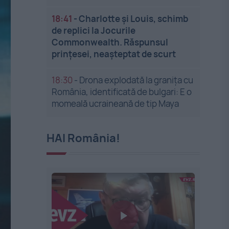
18:41
-
Charlotte și Louis, schimb
de replici la Jocurile
Commonwealth. Răspunsul
prințesei, neașteptat de scurt
18:30
-
Drona explodată la granița cu
România, identificată de bulgari: E o
momeală ucraineană de tip Maya
HAI România!