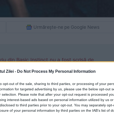
Urmărește-ne pe Google News
u din Basic Instinct nu a fost scrisă de
l Zilei -
Do Not Process My Personal Information
to opt-out of the sale, sharing to third parties, or processing of your per
ne filme din istorie, iar scena lui Sharon Stone
formation for targeted advertising by us, please use the below opt-out s
r selection. Please note that after your opt-out request is processed y
eing interest-based ads based on personal information utilized by us or
disclosed to third parties prior to your opt-out. You may separately opt-
losure of your personal information by third parties on the IAB’s list of