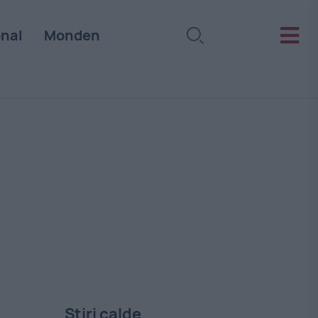
onal
Monden
Stiri calde