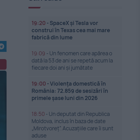
19:20
-
SpaceX și Tesla vor
construi în Texas cea mai mare
fabrică din lume
19:09
-
Un fenomen care apărea o
dată la 53 de ani se repetă acum la
fiecare doi ani și jumătate
19:00
-
Violența domestică în
România: 72.859 de sesizări în
primele șase luni din 2026
18:50
-
Un deputat din Republica
Moldova, inclus în baza de date
„Mirotvoreț”. Acuzațiile care îi sunt
aduse