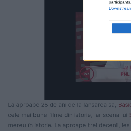
participants
Downstream 
La aproape 28 de ani de la lansarea sa,
Basi
cele mai bune filme din istorie, iar scena lui
mereu în istorie. La aproape trei decenii, ies 