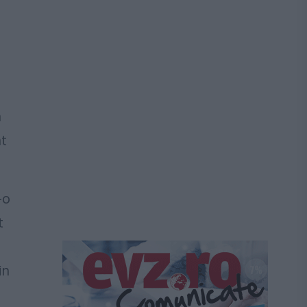
a
at
-o
t
in