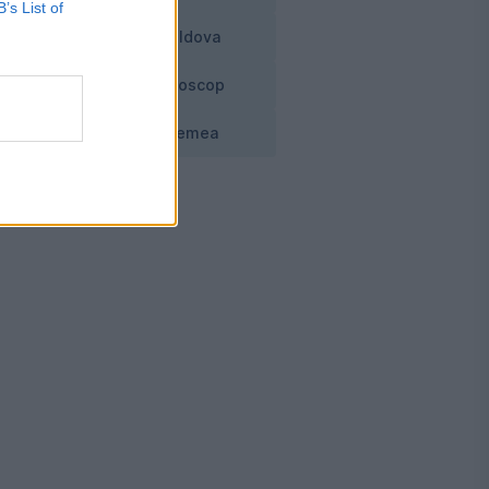
B’s List of
Moldova
Horoscop
Vremea