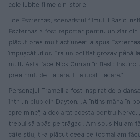
cele iubite filme din istorie.
Joe Eszterhas, scenaristul filmului Basic Inst
Eszterhas a fost reporter pentru un ziar din C
plăcut prea mult acțiunea”, a spus Eszterhas
împușcăturilor. Era un polițist grozav până l
mult. Asta face Nick Curran în Basic Instinc
prea mult de flacără. El a iubit flacăra.”
Personajul Tramell a fost inspirat de o dans
într-un club din Dayton. „A întins mâna în poșe
spre mine”, a declarat acesta pentru Nerve.
trebui să apăs pe trăgaci. Am spus Nu am făcut
câte știu, ți-a plăcut ceea ce tocmai am făcut