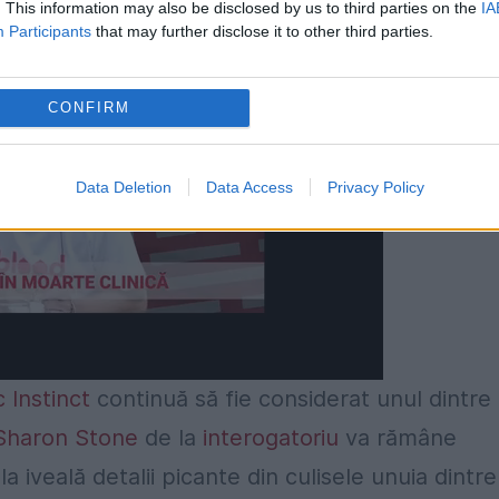
. This information may also be disclosed by us to third parties on the
IA
Participants
that may further disclose it to other third parties.
CONFIRM
Data Deletion
Data Access
Privacy Policy
c Instinct
continuă să fie considerat unul dintre
Sharon Stone
de la
interogatoriu
va rămâne
la iveală detalii picante din culisele unuia dintre