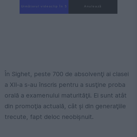
Următorul videoclip în 4
Anulează
În Sighet, peste 700 de absolvenţi ai clasei
a XII-a s-au înscris pentru a susţine proba
orală a examenului maturităţii. Ei sunt atât
din promoţia actuală, cât şi din generaţiile
trecute, fapt deloc neobişnuit.