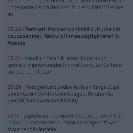
23:55
-
Destinația turistică mortală: locul din Europa
unde peste o sută de turiști își pierd viața în fiecare
an
23:46
-
Fermierii francezi schimbă culturile din
cauza secetei. Năutul și lintea câștigă teren în
Alsacia
23:39
-
Volodimir Zelenski anunță operațiuni
speciale împotriva industriei militare ruse. Ce ținte
au fost identificate
23:29
-
Reacție furibundă a lui Ioan Varga după
umilința din Conference League. Se anunță
plecări în masă de la CFR Cluj
23:18
-
Experții au descoperit o breșă de securitate
în zeci de routere. Producătorul retrage software-ul
și suspendă vânzările