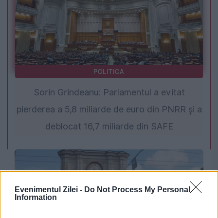
POLITICA
Sorin Grindeanu: Parlamentul a evitat
pierderea a 5,8 miliarde de euro din PNRR și a
deblocat 16,7 miliarde din SAFE
Evenimentul Zilei -
Do Not Process My Personal
Information