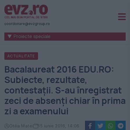
Știri
naționale
coordonare@evzgroup.ro
și
▼ Proiecte speciale
internaționale
|
ACTUALITATE
România
Bacalaureat 2016 EDU.RO:
-
Subiecte, rezultate,
Evenimentul
contestații. S-au înregistrat
Zilei
zeci de absenţi chiar în prima
zi a examenului
Otilia Matei
15 iunie 2016, 14:06