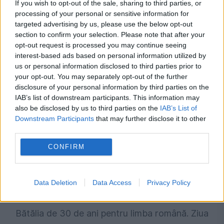
If you wish to opt-out of the sale, sharing to third parties, or
processing of your personal or sensitive information for
targeted advertising by us, please use the below opt-out
SOCIAL
section to confirm your selection. Please note that after your
opt-out request is processed you may continue seeing
Premieră în Republica Moldova. Fără concert
interest-based ads based on personal information utilized by
us or personal information disclosed to third parties prior to
de ziua Limbii Noastre
your opt-out. You may separately opt-out of the further
disclosure of your personal information by third parties on the
IAB’s list of downstream participants. This information may
also be disclosed by us to third parties on the
IAB’s List of
Downstream Participants
that may further disclose it to other
third parties.
CONFIRM
Data Deletion
Data Access
Privacy Policy
EVENIMENTUL ISTORIC
Bătălia de 30 de ani pentru limba română. Ziua