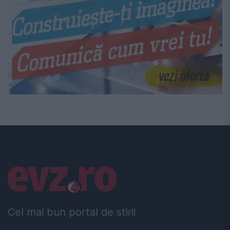
Linkuri utile
Cel mai bun portal de stiri!