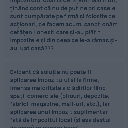
impozitului doar la cetățeni? Mai mult,
ținând cont că nu de puține ori casele
sunt cumpărate pe firmă și folosite de
acționari, ce facem acum, sancționăm
cetățenii onești care și-au plătit
impozitele și din ceea ce le-a rămas și-
au luat casă???
Evident că soluția nu poate fi
aplicarea impozitului și la firme,
imensa majoritate a clădirilor fiind
spații comerciale (birouri, depozite,
fabrici, magazine, mall-uri, etc.), iar
aplicarea unui impozit suplimentar
față de impozitul local (și așa destul
de mare) ar genera haos
”.