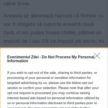
către firme.
Aceasta se datorează faptului că firmele nu
vor fi obligate să suporte această nouă
taxă, ci vor putea încasa chiriile, plătind un
impozit de 1 sau 3% ca impozit pe micro, nu
10% pentru veniturile din chirii, și își vor
Evenimentul Zilei -
Do Not Process My Personal
putea retrage banii din firmă nu sub formă
Information
de dividende, ci sub forma unei plăți în rate
If you wish to opt-out of the sale, sharing to third parties, or
a prețului, într-un mod complet legal.
processing of your personal or sensitive information for
targeted advertising by us, please use the below opt-out
section to confirm your selection. Please note that after your
opt-out request is processed you may continue seeing
interest-based ads based on personal information utilized by
„Last, but not least: care este
us or personal information disclosed to third parties prior to
impactul? Cât costă și cât obțin?
your opt-out. You may separately opt-out of the further