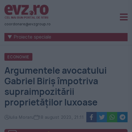
Știri
naționale
coordonare@evzgroup.ro
și
▼ Proiecte speciale
internaționale
|
ECONOMIE
România
Argumentele avocatului
-
Gabriel Biriș împotriva
Evenimentul
supraimpozitării
Zilei
proprietăților luxoase
Iulia Moraru
18 august 2023, 21:11