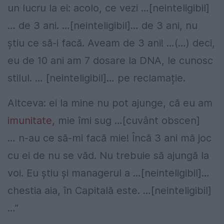
un lucru la ei: acolo, ce vezi …[neinteligibil]
… de 3 ani. …[neinteligibil]… de 3 ani, nu
știu ce să-i facă. Aveam de 3 ani! …(…) deci,
eu de 10 ani am 7 dosare la DNA, le cunosc
stilul. … [neinteligibil]… pe reclamație.
Altceva: ei la mine nu pot ajunge, că eu am
imunitate,
mie îmi sug …[cuvânt obscen]
… n-au ce să-mi facă mie! Încă 3 ani mă joc
cu ei de nu se văd. Nu trebuie să ajungă la
voi. Eu știu și managerul a …[neinteligibil]…
chestia aia, în Capitală este. …[neinteligibil]
…”