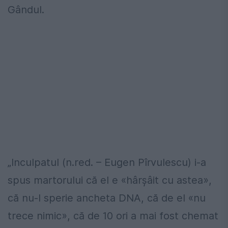
Gândul.
„Inculpatul (n.red. – Eugen Pîrvulescu) i-a
spus martorului că el e «hârșâit cu astea»,
că nu-l sperie ancheta DNA, că de el «nu
trece nimic», că de 10 ori a mai fost chemat