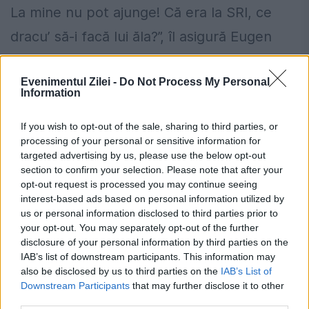
La mine nu pot ajunge! Că era la SRI, ce
dracu’ să-i facă lui ăla?”, îl asigură Eugen
Pîrvulescu pe interlocutor, potrivit
Evenimentul Zilei -
Do Not Process My Personal
extraselor din referatului DNA, citate de
Information
Gîndul.
If you wish to opt-out of the sale, sharing to third parties, or
processing of your personal or sensitive information for
Ministerul Finanțelor lansează o nouă
targeted advertising by us, please use the below opt-out
ediție Tezaur. Dobânzi de până la 7,15%
section to confirm your selection. Please note that after your
opt-out request is processed you may continue seeing
pentru românii care investesc în titluri
interest-based ads based on personal information utilized by
us or personal information disclosed to third parties prior to
de stat
your opt-out. You may separately opt-out of the further
Pilonul 2 trece în premieră de 100 de
disclosure of your personal information by third parties on the
IAB’s list of downstream participants. This information may
miliarde de lei câștig net. Câți bani au
also be disclosed by us to third parties on the
IAB’s List of
Downstream Participants
that may further disclose it to other
acumulat românii în fondurile de pensii
third parties.