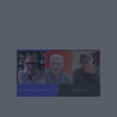
Următorul videoclip în 3
Anulează