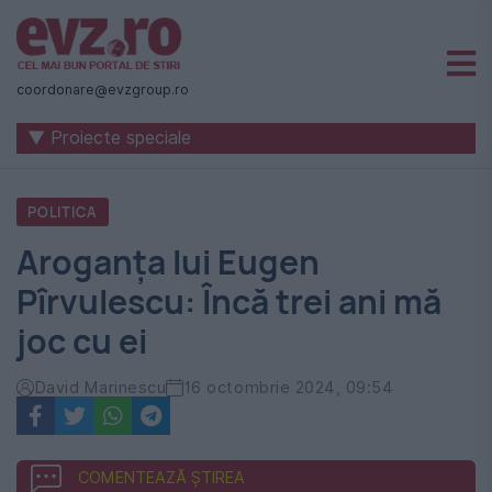
Știri
naționale
coordonare@evzgroup.ro
și
▼ Proiecte speciale
internaționale
|
POLITICA
România
Aroganța lui Eugen
-
Pîrvulescu: Încă trei ani mă
Evenimentul
joc cu ei
Zilei
David Marinescu
16 octombrie 2024, 09:54
COMENTEAZĂ ȘTIREA