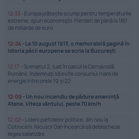
12:33
-
Europa plătește scump pentru temperaturile
extreme, spun economiștii. Pierderi de până la 180
de miliarde de euro
12:24
-
La 10 august 1913, o memorabilă pagină în
istoria păcii europene se scria la București
12:17
-
Scenariul 2, luat în calcul la Cernavodă.
Românii, îndemnați să evite consumul mare de
energie între orele 19 și 22
12:09
-
Un nou incendiu de pădure amenință
Atena. Viteza vântului, peste 70 km/h
12:02
-
Liderii partidelor politice, din nou la
Cotroceni. Nicușor Dan încearcă să deblocheze
legea salarizării