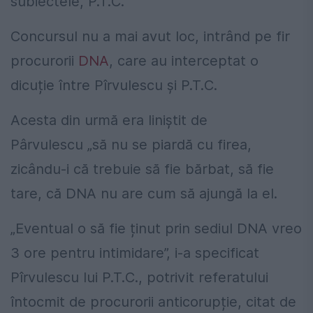
subiectele, P.T.C.
Concursul nu a mai avut loc, intrând pe fir
procurorii
DNA
, care au interceptat o
dicuție între Pîrvulescu și P.T.C.
Acesta din urmă era liniștit de
Pârvulescu „să nu se piardă cu firea,
zicându-i că trebuie să fie bărbat, să fie
tare, că DNA nu are cum să ajungă la el.
„Eventual o să fie ținut prin sediul DNA vreo
3 ore pentru intimidare”, i-a specificat
Pîrvulescu lui P.T.C., potrivit referatului
întocmit de procurorii anticorupție, citat de