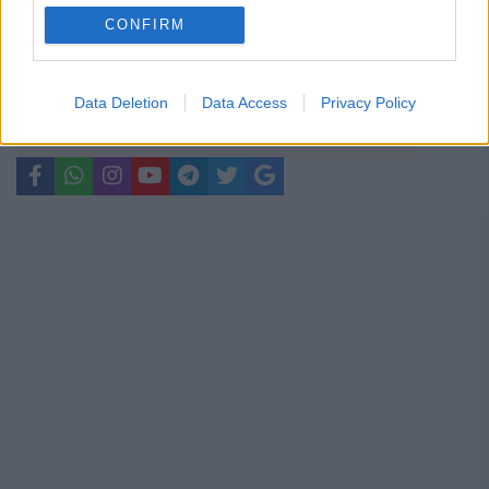
private
CONFIRM
Data Deletion
Data Access
Privacy Policy
ancheta
dna
interceptari
referat