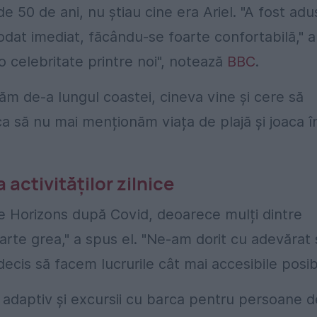
 50 de ani, nu știau cine era Ariel. "A fost adu
modat imediat, făcându-se foarte confortabilă," a
 o celebritate printre noi", notează
BBC
.
ăm de-a lungul coastei, cineva vine și cere să
 ca să nu mai menționăm viața de plajă și joaca î
 activităților zilnice
 Horizons după Covid, deoarece mulți dintre
oarte grea," a spus el. "Ne-am dorit cu adevărat 
cis să facem lucrurile cât mai accesibile posibi
f adaptiv și excursii cu barca pentru persoane d