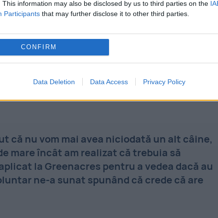
. This information may also be disclosed by us to third parties on the
IA
Participants
that may further disclose it to other third parties.
Bird se refăceau după pierderea câinelui lor,
CONFIRM
pin era un câine minunat care înota în mare și u
ubite," a spus Ollie. Acesta, în vârstă de 40 de
Data Deletion
Data Access
Privacy Policy
din Pembrokeshire împreună cu partenera sa.
ut că nu vom mai avea niciodată un alt câine,
 de mare încât am realizat că trebuia să
plicat la Greenacres pentru a vedea dacă au
oluntar ne-a sunat spunând că crede că are