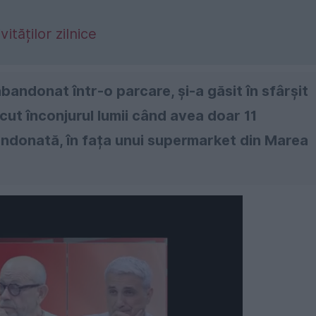
ităților zilnice
abandonat într-o parcare, și-a găsit în sfârșit
cut înconjurul lumii când avea doar 11
andonată, în fața unui supermarket din Marea