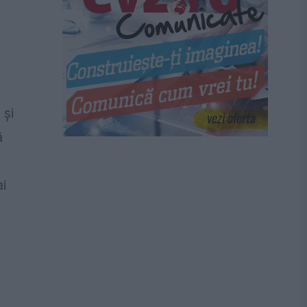
,
 și
ă
ai