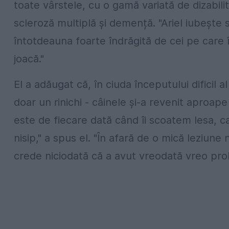
toate vârstele, cu o gamă variată de dizabilită
scleroză multiplă și demență. "Ariel iubește să
întotdeauna foarte îndrăgită de cei pe care î
joacă."
El a adăugat că, în ciuda începutului dificil a
doar un rinichi - câinele și-a revenit aproap
este de fiecare dată când îi scoatem lesa, 
nisip," a spus el. "În afară de o mică leziune
crede niciodată că a avut vreodată vreo pro