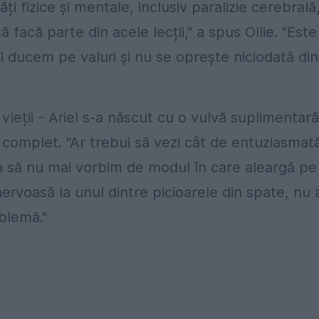
ți fizice și mentale, inclusiv paralizie cerebrală
 facă parte din acele lecții," a spus Ollie. "Este
i ducem pe valuri și nu se oprește niciodată din
l vieții - Ariel s-a născut cu o vulvă suplimentară
e complet. "Ar trebui să vezi cât de entuziasmat
ca să nu mai vorbim de modul în care aleargă pe
 nervoasă la unul dintre picioarele din spate, nu 
blemă."