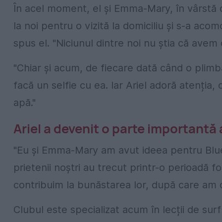
În acel moment, el și Emma-Mary, în vârstă de
la noi pentru o vizită la domiciliu și s-a aco
spus el. "Niciunul dintre noi nu știa că avem
"Chiar și acum, de fiecare dată când o plimb
facă un selfie cu ea. Iar Ariel adoră atenția,
apă."
Ariel a devenit o parte importantă a
"Eu și Emma-Mary am avut ideea pentru Blue
prietenii noștri au trecut printr-o perioadă f
contribuim la bunăstarea lor, după care am de
Clubul este specializat acum în lecții de sur