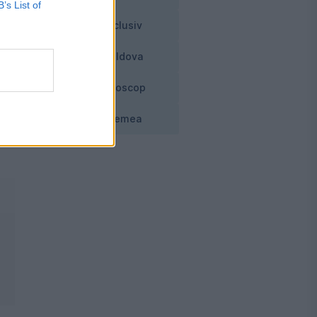
B’s List of
Exclusiv
Moldova
rca
Horoscop
Vremea