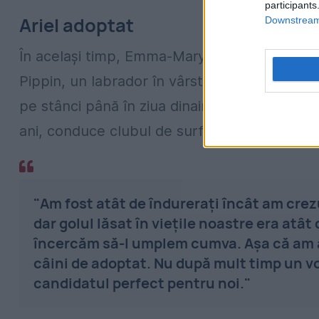
participants
Ariel adoptat
Downstream 
În același timp, Emma-Mary Webster și Ollie 
Pippin, un labrador în vârstă de 16 ani. "Pip
pe stânci până în ziua dinaintea morții sale s
ani, conduce clubul de surf Blue Horizons 
"Am fost atât de îndurerați încât am crez
dar golul lăsat în viețile noastre era atât
încercăm să-l umplem cumva. Așa că am a
câini de adoptat. Nu după mult timp un v
candidatul perfect pentru noi."