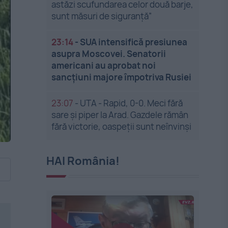
astăzi scufundarea celor două barje,
sunt măsuri de siguranţă”
23:14
-
SUA intensifică presiunea
asupra Moscovei. Senatorii
americani au aprobat noi
sancțiuni majore împotriva Rusiei
23:07
-
UTA - Rapid, 0-0. Meci fără
sare și piper la Arad. Gazdele rămân
fără victorie, oaspeții sunt neînvinși
HAI România!