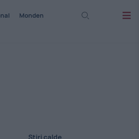
onal
Monden
Stiri calde