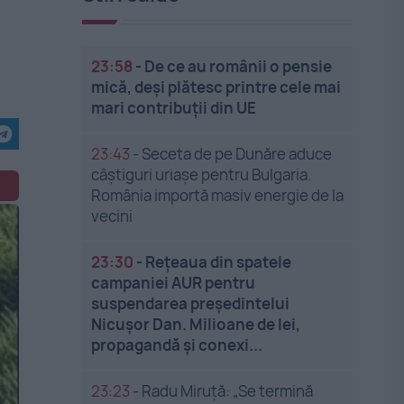
23:58
-
De ce au românii o pensie
mică, deși plătesc printre cele mai
mari contribuții din UE
23:43
-
Seceta de pe Dunăre aduce
câștiguri uriașe pentru Bulgaria.
România importă masiv energie de la
vecini
23:30
-
Rețeaua din spatele
campaniei AUR pentru
suspendarea președintelui
Nicușor Dan. Milioane de lei,
propagandă și conexi...
23:23
-
Radu Miruță: „Se termină