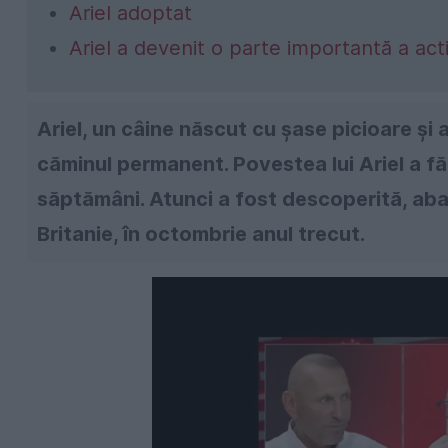
Ariel adoptat
Ariel a devenit o parte importantă a activ
Ariel, un câine născut cu șase picioare și 
căminul permanent. Povestea lui Ariel a fă
săptămâni. Atunci a fost descoperită, ab
Britanie, în octombrie anul trecut.