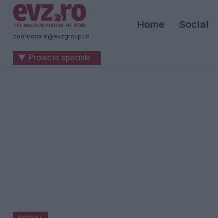
Știri
Home
Social
naționale
coordonare@evzgroup.ro
și
▼ Proiecte speciale
internaționale
|
România
-
Evenimentul
Zilei