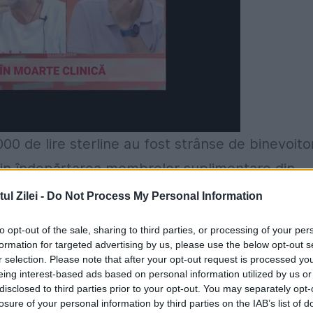
000 de lire sterline au fost strânse de binevoitor
Prin îndepărtarea membrelor suplimentare din
au cu o coadă de sirenă. O
operațiune
delicată.
l Zilei -
Do Not Process My Personal Information
nă din Disney - a fost adoptat și începe o viață
to opt-out of the sale, sharing to third parties, or processing of your per
formation for targeted advertising by us, please use the below opt-out s
 îi învață pe oameni cu dizabilități cum să facă
r selection. Please note that after your opt-out request is processed y
eing interest-based ads based on personal information utilized by us or
 - Greenacres Rescue, care a fost asaltat cu apelu
disclosed to third parties prior to your opt-out. You may separately opt-
uația ei și doreau să o adopte.
losure of your personal information by third parties on the IAB’s list of