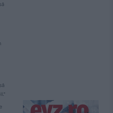
să
n
să
l."
e