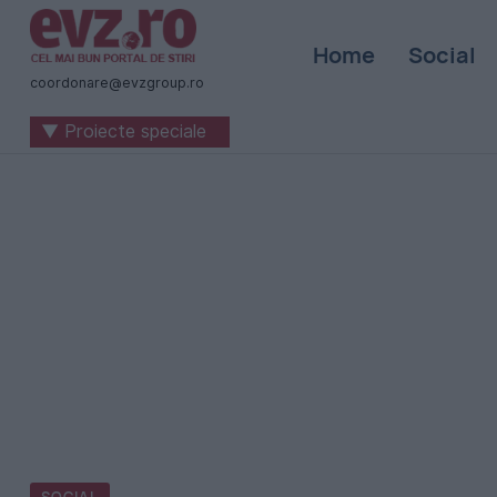
Știri
Home
Social
naționale
coordonare@evzgroup.ro
și
▼ Proiecte speciale
internaționale
|
România
-
Evenimentul
Zilei