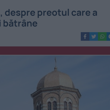
, despre preotul care a
i bătrâne