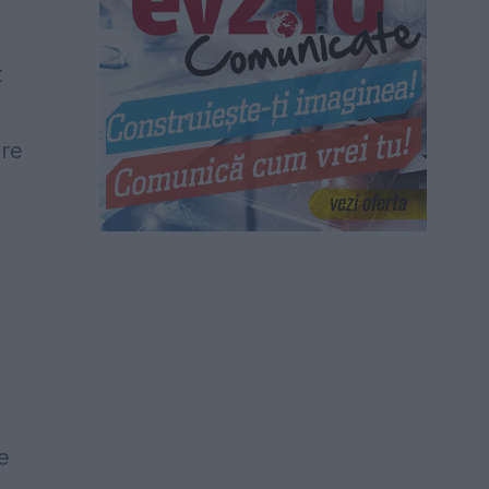
t
are
e