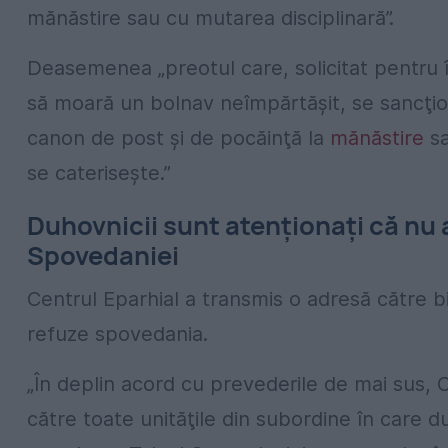
mănăstire sau cu mutarea disciplinară”.
Deasemenea „preotul care, solicitat pentru înd
să moară un bolnav neîmpărtăşit, se sancţio
canon de post şi de pocăinţă la
mănăstire
sa
se cateriseşte.”
Duhovnicii sunt atenționați că nu 
Spovedaniei
Centrul Eparhial a transmis o adresă către bi
refuze spovedania.
„În deplin acord cu prevederile de mai sus, 
către toate unităţile din subordine în care d