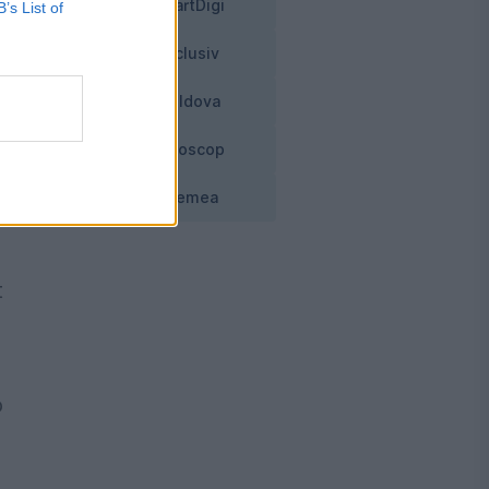
SmartDigi
B’s List of
Exclusiv
Moldova
Horoscop
Vremea
t
o