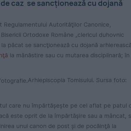
l de caz se sancţionează cu dojană
it Regulamentului Autorităţilor Canonice,
e Bisericii Ortodoxe Române „clericul duhovnic
 la păcat se sancţionează cu dojană arhierească
nţă
la mănăstire sau cu mutarea disciplinară; în
Arhiepiscopia Tomisului. Sursa foto:
tul care nu împărtăşeşte pe cel aflat pe patul 
acă este oprit de la împărtăşire sau a mâncat, 
nirea unui canon de post şi de pocăinţă la