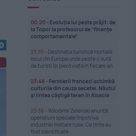
00:20
-
Evoluția lui pește prăjit: de
la Topor la profesorul de ”finanțe
comportamentale”
23:55
-
Destinația turistică mortală:
locul din Europa unde peste o sută
de turiști își pierd viața în fiecare an
23:46
-
Fermierii francezi schimbă
culturile din cauza secetei. Năutul
și lintea câștigă teren în Alsacia
23:39
-
Volodimir Zelenski anunță
operațiuni speciale împotriva
industriei militare ruse. Ce ținte au
fost identificate