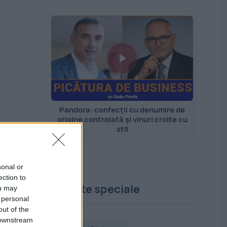
Pandora: confecții cu denumire de
origine controlată și vinuri croite cu
stil
sonal or
ection to
Proiecte speciale
ou may
 personal
out of the
 downstream