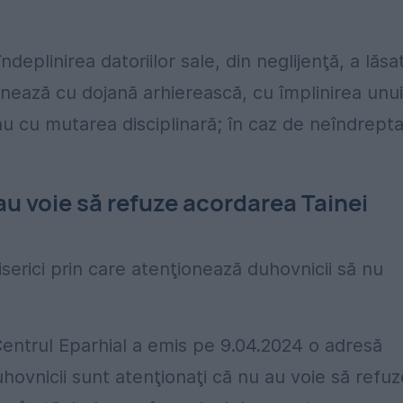
eplinirea datoriilor sale, din neglijenţă, a lăsa
nează cu dojană arhierească, cu împlinirea unui
u cu mutarea disciplinară; în caz de neîndrept
au voie să refuze acordarea Tainei
serici prin care atenţionează duhovnicii să nu
Centrul Eparhial a emis pe 9.04.2024 o adresă
uhovnicii sunt atenţionaţi că nu au voie să refuz