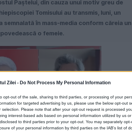
ostul Paștelui, din cauza unui motiv greu de
iepiscopiei Tomisului au transmis, luni, un
ţia semnalată în mass-media conform căreia un
 spovedească o femeie.
l Zilei -
Do Not Process My Personal Information
to opt-out of the sale, sharing to third parties, or processing of your per
formation for targeted advertising by us, please use the below opt-out s
r selection. Please note that after your opt-out request is processed y
eing interest-based ads based on personal information utilized by us or
disclosed to third parties prior to your opt-out. You may separately opt-
losure of your personal information by third parties on the IAB’s list of