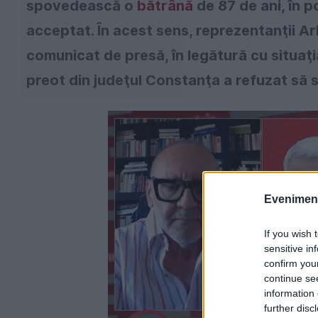
spovedească o
bătrână
de 87 de ani, în p
acceptat. În acest sens, reprezentanţii Arh
comunicat de presă, în legătură cu situa
preot din judeţul Constanţa a refuzat să
Evenimentu
If you wish 
sensitive in
confirm you
continue se
information 
further disc