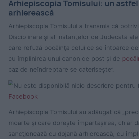
Arhiepiscopia Tomisului: un astfe
arhierească
Arhiepiscopia Tomisului a transmis că potriv
Disciplinare şi al Instanţelor de Judecată al
care refuză pocăinţa celui ce se întoarce de
cu împlinirea unui canon de post şi de
pocăi
caz de neîndreptare se cateriseşte”.
Facebook
Arhiepiscopia Tomisului au adăugat că „preo
moarte şi care doreşte împărtăşirea, chiar d
sancţionează cu dojană arhierească, cu împli