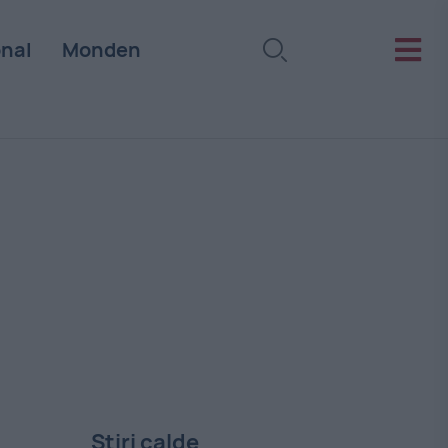
onal
Monden
Stiri calde