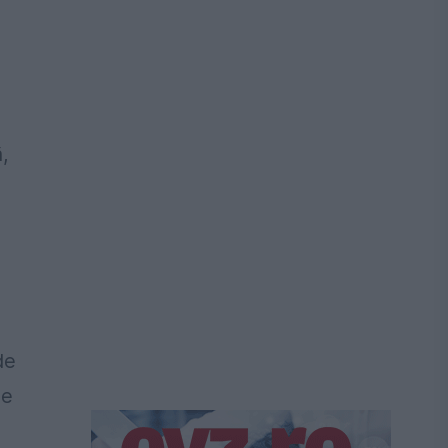
,
de
se