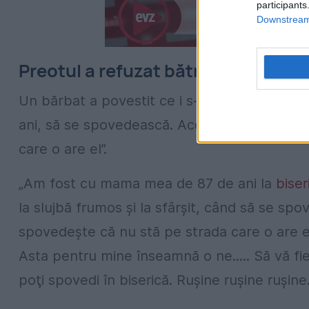
participants
Downstream 
Preotul a refuzat bătrâna deoarece
Un bărbat a povestit ce i s-a întâmplat atu
ani, să se spovedească. Acesta a relatat că 
care o are el”.
„Am fost cu mama mea de 87 de ani la
biser
la slujbă frumos şi la sfârşit, când să se s
spovedeşte că nu stă pe strada care o are el
Asta pentru mine înseamnă o ne..... Să vă fie 
poţi spovedi în biserică. Ruşine ruşine ruşine..