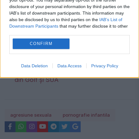
electrică. Transelectrica poate limita
disclosure of your personal information by third parties on the
IAB’s list of downstream participants. This information may
consumul între orele 19:00 și 23:00 dacă
also be disclosed by us to third parties on the
IAB’s List of
apar deficite în sistem
Downstream Participants
that may further disclose it to other
third parties.
Prețul petrolului a scăzut puternic după
CONFIRM
semnalele privind un acord în
Strâmtoarea Hormuz. Investitorii
Data Deletion
Data Access
Privacy Policy
urmăresc negocierile dintre Iran, statele
din Golf și SUA
agresiune sexuala
pornografie infantila