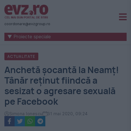
Știri
naționale
coordonare@evzgroup.ro
și
▼ Proiecte speciale
internaționale
|
ACTUALITATE
România
Anchetă șocantă la Neamț!
-
Tânăr reținut fiindcă a
Evenimentul
sesizat o agresare sexuală
Zilei
pe Facebook
Simona Ionescu
31 mai 2020, 09:24