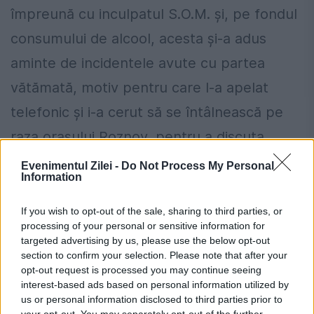
împreună cu inculpatul S.O.M. și, pe fondul
consumului de alcool, acesta şi-a adus
aminte de incidentele avute cu partea
vătămată, motiv pentru care l-a apelat
telefonic şi i-a cerut să se întâlnească pe
raza orașului Roznov, pentru a discuta.
Partea vătămată, care era împreună
Evenimentul Zilei -
Do Not Process My Personal
Information
inculpatul A.C.(n.r.Andronache), a acceptat
invitaţia şi împreună s-au deplasat spre
If you wish to opt-out of the sale, sharing to third parties, or
processing of your personal or sensitive information for
punctul de întâlnire.
targeted advertising by us, please use the below opt-out
section to confirm your selection. Please note that after your
opt-out request is processed you may continue seeing
Guvernul a adoptat noi măsuri de
interest-based ads based on personal information utilized by
siguranță pentru piața de energie
us or personal information disclosed to third parties prior to
your opt-out. You may separately opt-out of the further