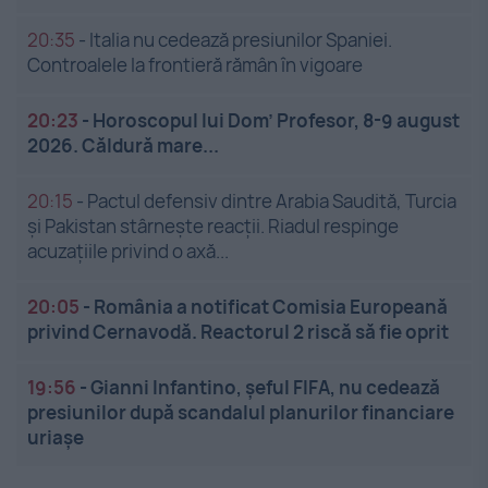
20:35
-
Italia nu cedează presiunilor Spaniei.
Controalele la frontieră rămân în vigoare
20:23
-
Horoscopul lui Dom’ Profesor, 8-9 august
2026. Căldură mare...
20:15
-
Pactul defensiv dintre Arabia Saudită, Turcia
și Pakistan stârnește reacții. Riadul respinge
acuzațiile privind o axă...
20:05
-
România a notificat Comisia Europeană
privind Cernavodă. Reactorul 2 riscă să fie oprit
19:56
-
Gianni Infantino, șeful FIFA, nu cedează
presiunilor după scandalul planurilor financiare
uriașe