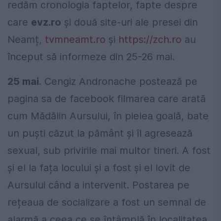
redăm cronologia faptelor, fapte despre
care
evz.ro
și două site-uri ale presei din
Neamț,
tvmneamt.ro
și
https://zch.ro
au
început să informeze din 25-26 mai.
25 mai
. Cengiz Andronache postează pe
pagina sa de facebook filmarea care arată
cum Mădălin Aursului, în pielea goală, bate
un puști căzut la pământ și îl agresează
sexual, sub privirile mai multor tineri. A fost
și el la fața locului și a fost și el lovit de
Aursului când a intervenit. Postarea pe
rețeaua de socializare a fost un semnal de
alarmă a ceea ce se întâmplă în localitatea