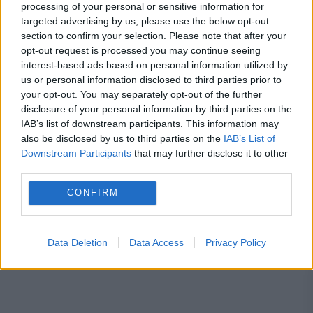
processing of your personal or sensitive information for
plătească mai mult.Ce spune legea
targeted advertising by us, please use the below opt-out
Concediu 2026. Dreptul pe care mulți
section to confirm your selection. Please note that after your
opt-out request is processed you may continue seeing
salariați nu îl cunosc. Când se pot pierde
interest-based ads based on personal information utilized by
us or personal information disclosed to third parties prior to
zilele de concediu și când nu
your opt-out. You may separately opt-out of the further
disclosure of your personal information by third parties on the
IAB’s list of downstream participants. This information may
also be disclosed by us to third parties on the
IAB’s List of
Downstream Participants
that may further disclose it to other
conferinta
Donald Trump
nato
rusia
third parties.
summit
ucraina
CONFIRM
Data Deletion
Data Access
Privacy Policy