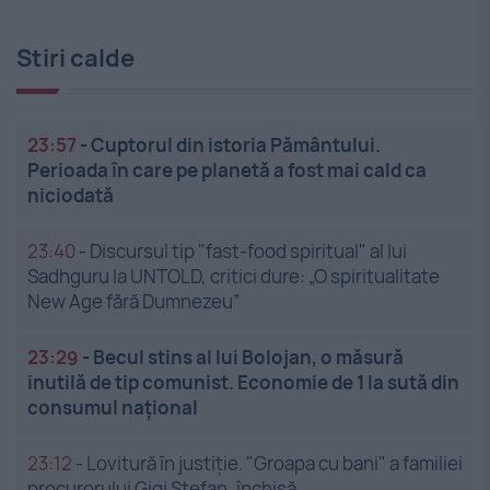
Stiri calde
23:57
-
Cuptorul din istoria Pământului.
Perioada în care pe planetă a fost mai cald ca
niciodată
23:40
-
Discursul tip "fast-food spiritual" al lui
Sadhguru la UNTOLD, critici dure: „O spiritualitate
New Age fără Dumnezeu”
23:29
-
Becul stins al lui Bolojan, o măsură
inutilă de tip comunist. Economie de 1 la sută din
consumul național
23:12
-
Lovitură în justiție. "Groapa cu bani" a familiei
procurorului Gigi Ștefan, închisă