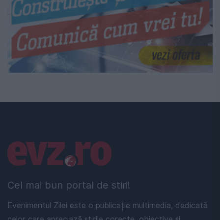
Linkuri utile
Cel mai bun portal de stiri!
Evenimentul Zilei este o publicație multimedia, dedicată
celor care apreciază știrile corecte, obiective și