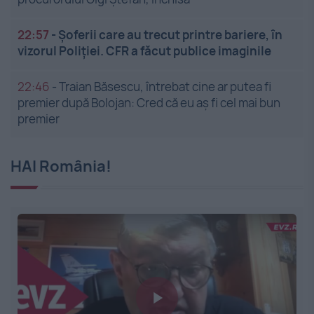
22:57
-
Șoferii care au trecut printre bariere, în
vizorul Poliției. CFR a făcut publice imaginile
22:46
-
Traian Băsescu, întrebat cine ar putea fi
premier după Bolojan: Cred că eu aș fi cel mai bun
premier
HAI România!