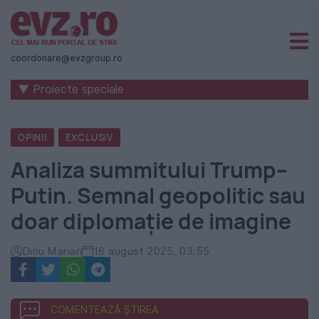
Știri
naționale
coordonare@evzgroup.ro
și
▼ Proiecte speciale
internaționale
|
OPINII
EXCLUSIV
România
Analiza summitului Trump–
-
Putin. Semnal geopolitic sau
Evenimentul
doar diplomație de imagine
Zilei
Dinu Marian
16 august 2025, 03:55
COMENTEAZĂ ȘTIREA