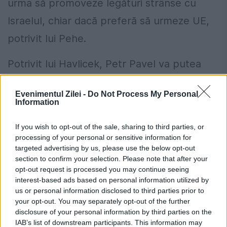
urma să promoveze legături strânse cu
Israelul, chiar dacă preferă să urmeze UE,
potrivit lui Pehe.
Potrivit lui Havlicek, Petr Pavel va putea
restabili şi bunele relaţii cu Washingtonul,
Evenimentul Zilei -
Do Not Process My Personal
deteriorate de mai mulţi ani.
Information
"Are o experienţă mare şi solidă a
If you wish to opt-out of the sale, sharing to third parties, or
processing of your personal or sensitive information for
reuniunilor şi negocierilor şi o va arăta. În
targeted advertising by us, please use the below opt-out
ceea ce priveşte politica externă va fi în
section to confirm your selection. Please note that after your
opt-out request is processed you may continue seeing
elementul său", a subliniat el.
interest-based ads based on personal information utilized by
us or personal information disclosed to third parties prior to
(Agerpres)
your opt-out. You may separately opt-out of the further
disclosure of your personal information by third parties on the
IAB’s list of downstream participants. This information may