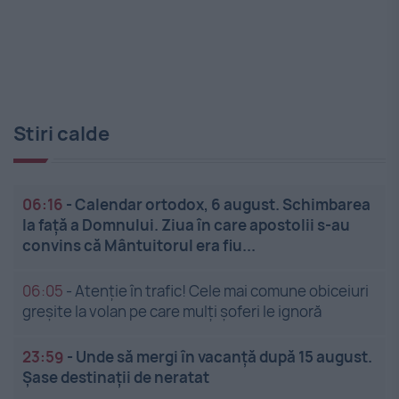
Stiri calde
06:16
-
Calendar ortodox, 6 august. Schimbarea
la față a Domnului. Ziua în care apostolii s-au
convins că Mântuitorul era fiu...
06:05
-
Atenție în trafic! Cele mai comune obiceiuri
greșite la volan pe care mulți șoferi le ignoră
23:59
-
Unde să mergi în vacanță după 15 august.
Șase destinații de neratat