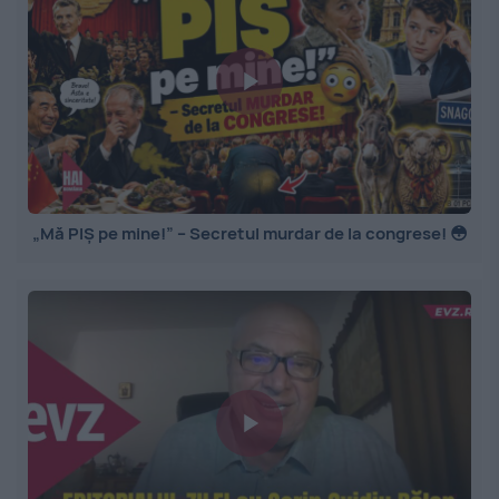
„Mă PIȘ pe mine!” – Secretul murdar de la congrese! 😳