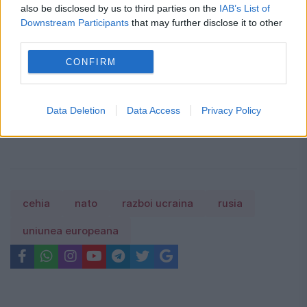
Schimbare importantă pentru milioane
also be disclosed by us to third parties on the
IAB’s List of
Downstream Participants
that may further disclose it to other
de pensionari. Indexarea pensiilor ar
third parties.
putea avea un alt traseu
CONFIRM
Cine are dreptul să încaseze ultima
pensie? Actele necesare. Termenul legal
Data Deletion
Data Access
Privacy Policy
de depunere a cererii
cehia
nato
razboi ucraina
rusia
uniunea europeana