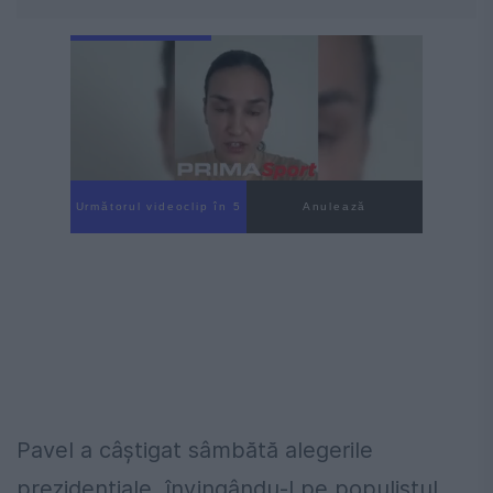
Următorul videoclip în 3
Anulează
Pavel a câştigat sâmbătă alegerile
prezidenţiale, învingându-l pe populistul