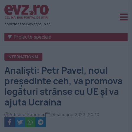
Știri
naționale
coordonare@evzgroup.ro
și
▼ Proiecte speciale
internaționale
|
INTERNATIONAL
România
Analiști: Petr Pavel, noul
-
președinte ceh, va promova
Evenimentul
legături strânse cu UE şi va
Zilei
ajuta Ucraina
Adriana Popescu
29 ianuarie 2023, 20:10