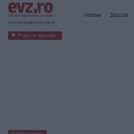
Știri
Home
Social
naționale
coordonare@evzgroup.ro
și
▼ Proiecte speciale
internaționale
|
România
-
Evenimentul
Zilei