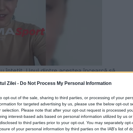
 s-au întețit. Unul dintre acestea încearcă să
 poate pentru prima dată în cei douăzeci de ani
l Zilei -
Do Not Process My Personal Information
 imaginea unui „președinte obosit”. Cu alte
to opt-out of the sale, sharing to third parties, or processing of your per
investit întreaga strategie electorală – adică
formation for targeted advertising by us, please use the below opt-out s
r selection. Please note that after your opt-out request is processed y
 șocurilor economice, construiește portavioane ș
eing interest-based ads based on personal information utilized by us or
disclosed to third parties prior to your opt-out. You may separately opt-
losure of your personal information by third parties on the IAB’s list of