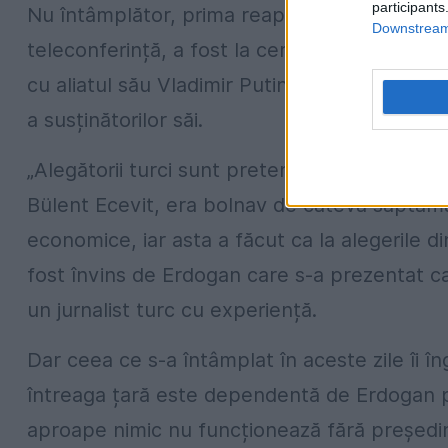
participants
Nu întâmplător, prima reapariție publică a pr
Downstream 
teleconferință, a fost la ceremonia de inau
cu aliatul său Vladimir Putin. A fost o imagi
a susținătorilor săi.
„Alegătorii turci sunt pretențioși. Ei vor un l
Bülent Ecevit, era bolnav de câteva săptămân
economice, iar asta a făcut ca la alegerile d
fost învins de Erdogan care s-a prezentat ca 
un jurnalist turc cu experiență.
Dar ceea ce s-a întâmplat în aceste zile îi în
întreaga țară este dependentă de Erdogan pe
aproape nimic nu funcționează fără președin