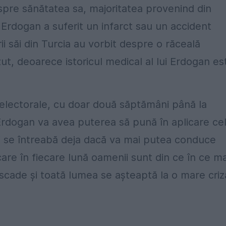
spre sănătatea sa, majoritatea provenind din
Erdogan a suferit un infarct sau un accident
ii săi din Turcia au vorbit despre o răceală
zut, deoarece istoricul medical al lui Erdogan es
 electorale, cu doar două săptămâni până la
că Erdogan va avea puterea să pună în aplicare ce
lții se întreabă deja dacă va mai putea conduce
 care în fiecare lună oamenii sunt din ce în ce ma
cade și toată lumea se așteaptă la o mare criz