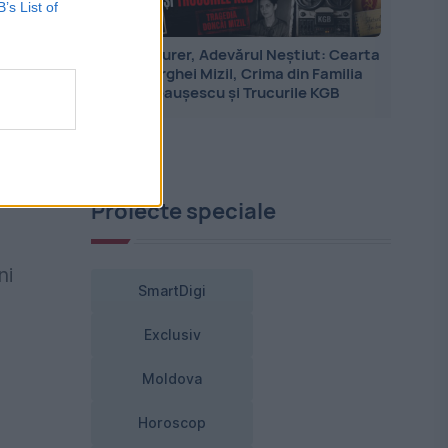
B’s List of
nă
Jean Maurer, Adevărul Neștiut: Cearta
cu Serghei Mizil, Crima din Familia
și
Ceaușescu și Trucurile KGB
Proiecte speciale
ni
SmartDigi
Exclusiv
Moldova
Horoscop