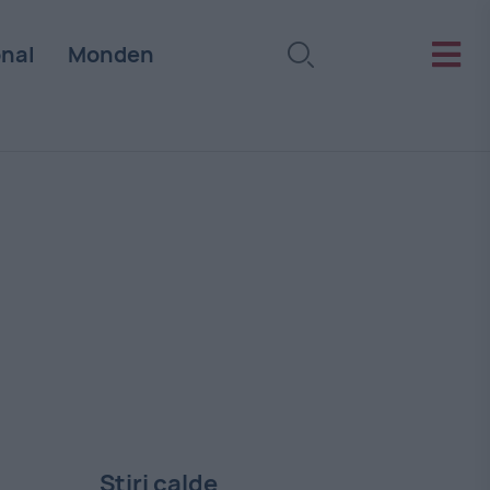
onal
Monden
Stiri calde