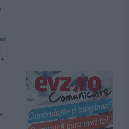
in
uns
l
de
u
a