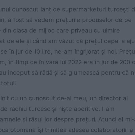
nui cunoscut lanț de supermarketuri turcești d
ri, a fost să vedem prețurile produselor de pe
 din clasa de mijloc care priveau cu uimire
iat de ele și când am văzut că prețul cepei a aj
 în jur de 10 lire, ne-am îngrijorat și noi. Prețu
am, în timp ce în vara lui 2022 era în jur de 200 
i au început să râdă și să glumească pentru că n
totul!
nit cu un cunoscut de-al meu, un director al
e rachiu turcesc și niște aperitive. I-am
nele și râsul lor despre prețuri. Atunci el mi-
ca otomană își trimitea adesea colaboratorii la