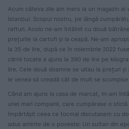
Acum câteva zile am mers la un magazin al u
Istanbul. Scopul nostru, pe lângă cumpărătu
rafturi. Acolo ne-am întâlnit cu două bătrâne
prețurile la cartofi și la ceapă. Ne-am aprop
la 35 de lire, după ce în noiembrie 2022 fusese
cărnii tocate a ajuns la 390 de lire pe kilogr
lire. Cele două doamne se uitau la prețuri ș
le venea să creadă cât de mult se scumpise 
Când am ajuns la casa de marcat, m-am întâl
unei mari companii, care cumpărase o sticlă d
împărtășit ceea ce tocmai discutasem cu doam
adus aminte de o poveste: Un sultan din epo