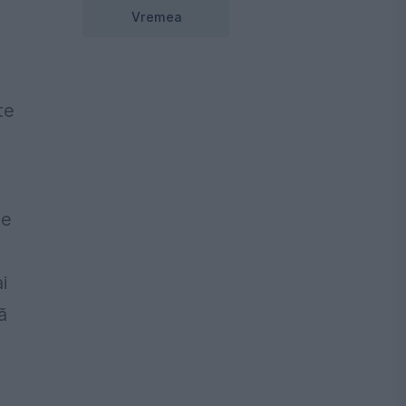
Vremea
te
le
i
ă