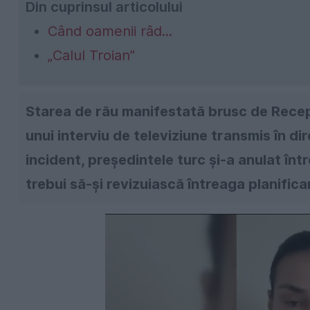
Din cuprinsul articolului
Când oamenii râd...
„Calul Troian”
Starea de rău manifestată brusc de Recep
unui interviu de televiziune transmis în di
incident, președintele turc și-a anulat în
trebui să-și revizuiască întreaga planific