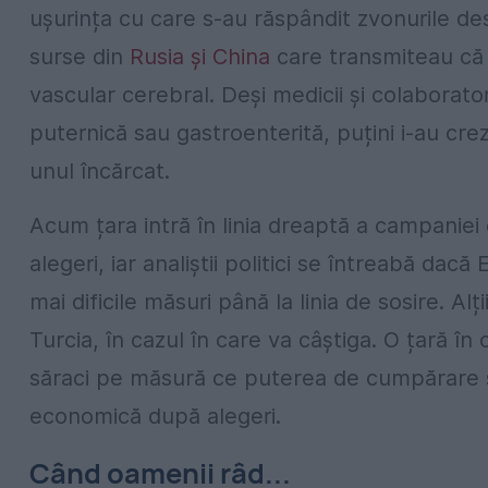
ușurința cu care s-au răspândit zvonurile de
surse din
Rusia și China
care transmiteau că 
vascular cerebral. Deși medicii și colaborator
puternică sau gastroenterită, puțini i-au cre
unul încărcat.
Acum țara intră în linia dreaptă a campaniei
alegeri, iar analiștii politici se întreabă da
mai dificile măsuri până la linia de sosire. A
Turcia, în cazul în care va câștiga. O țară în
săraci pe măsură ce puterea de cumpărare s
economică după alegeri.
Când oamenii râd...