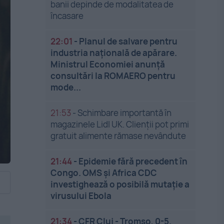
banii depinde de modalitatea de
încasare
22:01
-
Planul de salvare pentru
industria națională de apărare.
Ministrul Economiei anunță
consultări la ROMAERO pentru
mode...
21:53
-
Schimbare importantă în
magazinele Lidl UK. Clienții pot primi
gratuit alimente rămase nevândute
21:44
-
Epidemie fără precedent în
Congo. OMS și Africa CDC
investighează o posibilă mutație a
virusului Ebola
21:34
-
CFR Cluj - Tromso, 0-5.