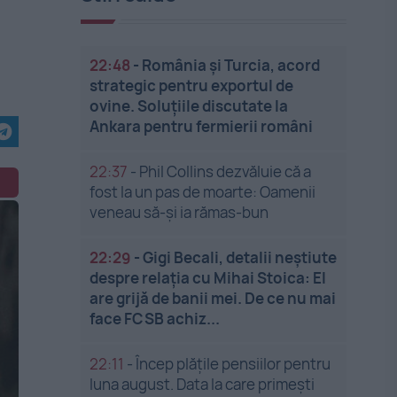
22:48
-
România și Turcia, acord
strategic pentru exportul de
ovine. Soluțiile discutate la
Ankara pentru fermierii români
22:37
-
Phil Collins dezvăluie că a
fost la un pas de moarte: Oamenii
veneau să-și ia rămas-bun
22:29
-
Gigi Becali, detalii neștiute
despre relația cu Mihai Stoica: El
are grijă de banii mei. De ce nu mai
face FCSB achiz...
22:11
-
Încep plățile pensiilor pentru
luna august. Data la care primești