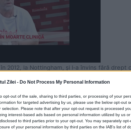
în 2012, la Nottingham, și l-a învins fără drept 
tura IBF la categoria supermijlocie. După 13 an
l Zilei -
Do Not Process My Personal Information
 să se retragă din box, din cauza problemelor
to opt-out of the sale, sharing to third parties, or processing of your per
formation for targeted advertising by us, please use the below opt-out s
r selection. Please note that after your opt-out request is processed y
enirea mea vorbeşte de la sine. Sunt
eing interest-based ads based on personal information utilized by us or
disclosed to third parties prior to your opt-out. You may separately opt-
izat în box, dar acum este momentul să pun
losure of your personal information by third parties on the IAB’s list of