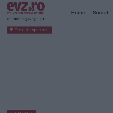
Știri
Home
Social
naționale
coordonare@evzgroup.ro
și
▼ Proiecte speciale
internaționale
|
România
-
Evenimentul
Zilei