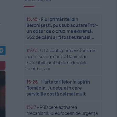
15:45
-
Fiul primăriței din
r
Berchișești, pus sub acuzare într-
un dosar de o cruzime extremă.
662 de câini ar fi fost eutanasi...
15:37
-
UTA caută prima victorie din
acest sezon, contra Rapidului.
Formațiile probabile și detaliile
confruntării
15:26
-
Harta tarifelor la apă în
România. Județele în care
serviciile costă cel mai mult
15:17
-
PSD cere activarea
mecanismului european de urgență