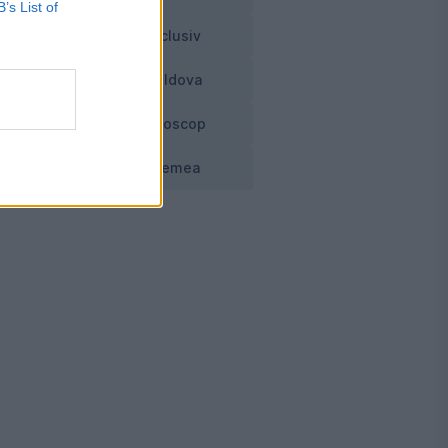
B’s List of
Exclusiv
Moldova
Horoscop
Vremea