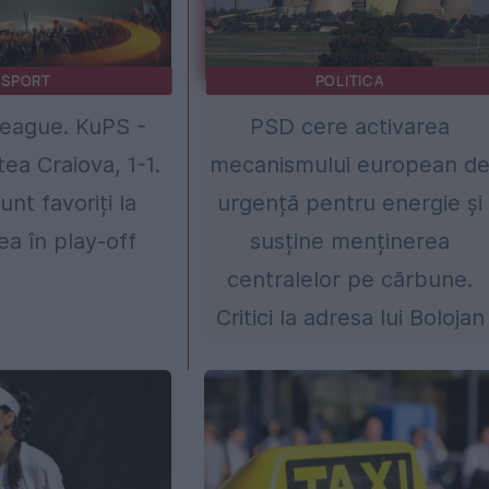
SPORT
POLITICA
eague. KuPS -
PSD cere activarea
tea Craiova, 1-1.
mecanismului european d
unt favoriți la
urgență pentru energie și
rea în play-off
susține menținerea
centralelor pe cărbune.
Critici la adresa lui Bolojan