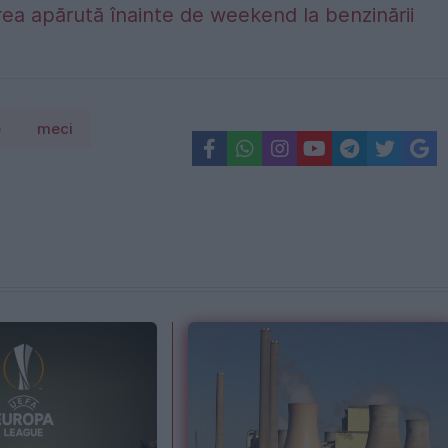
ea apărută înainte de weekend la benzinării
e
meci