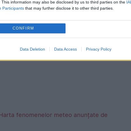
ar nici atît de dificilă cum ar crede lumea.
. This information may also be disclosed by us to third parties on the
IA
Participants
that may further disclose it to other third parties.
articulațiile și oasele. Dacă ar exista dorinţă,
vaţie", a explicat britanicul.
CONFIRM
Data Deletion
Data Access
Privacy Policy
alta. Harta fenomenelor meteo anunțate de