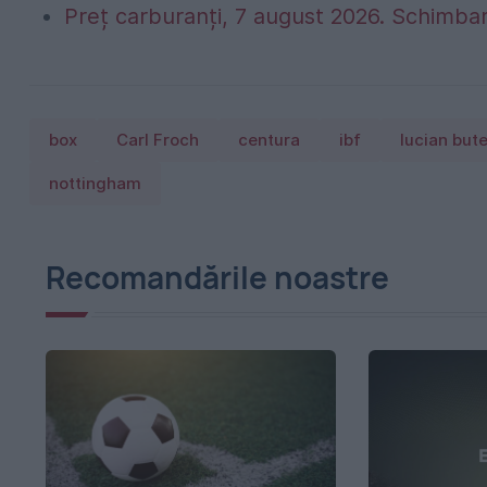
Preț carburanți, 7 august 2026. Schimbar
box
Carl Froch
centura
ibf
lucian but
nottingham
Recomandările noastre