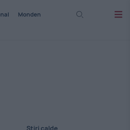
onal
Monden
Stiri calde