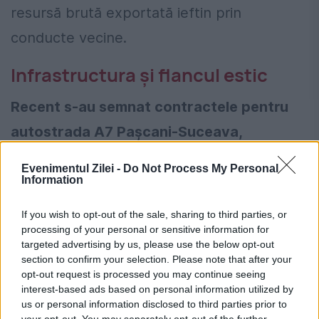
resursă brută exportată ieftin prin
conducte vecine.
Infrastructura și flancul estic
Recent s-au semnat contractele pentru
autostrada A7 Pașcani-Suceava,
finanțată pentru mobilitate militară. Este
Evenimentul Zilei -
Do Not Process My Personal
un pas înainte?
Information
If you wish to opt-out of the sale, sharing to third parties, or
Adrian Homan: Este un pas, dar să privim
processing of your personal or sensitive information for
dincolo de panglici. Suntem în plin război la
targeted advertising by us, please use the below opt-out
section to confirm your selection. Please note that after your
graniță, iar flancul estic are nevoie de
opt-out request is processed you may continue seeing
interest-based ads based on personal information utilized by
coridoare rapide pentru echipament greu.
us or personal information disclosed to third parties prior to
Multe dintre autostrăzile noastre au fost
your opt-out. You may separately opt-out of the further