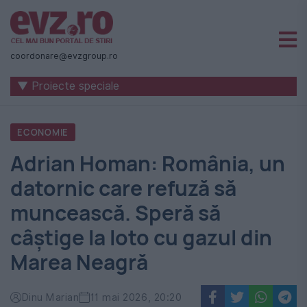
Știri
naționale
coordonare@evzgroup.ro
și
▼ Proiecte speciale
internaționale
|
ECONOMIE
România
Adrian Homan: România, un
-
datornic care refuză să
Evenimentul
muncească. Speră să
Zilei
câștige la loto cu gazul din
Marea Neagră
Dinu Marian
11 mai 2026, 20:20