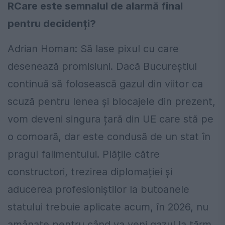
RCare este semnalul de alarmă final
pentru decidenți?
Adrian Homan: Să lase pixul cu care
desenează promisiuni. Dacă Bucureștiul
continuă să folosească gazul din viitor ca
scuză pentru lenea și blocajele din prezent,
vom deveni singura țară din UE care stă pe
o comoară, dar este condusă de un stat în
pragul falimentului. Plățile către
constructori, trezirea diplomației și
aducerea profesioniștilor la butoanele
statului trebuie aplicate acum, în 2026, nu
amânate pentru când va veni gazul la țărm.