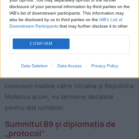
disclosure of your personal information by third parties on the
proiectate la standarde comerciale clasice,
IAB’s list of downstream participants. This information may
also be disclosed by us to third parties on the
IAB’s List of
fără să ia în calcul convoaiele militare grele
Downstream Participants
that may further disclose it to other
ale NATO, piesele de artilerie sau
third parties.
transportoarele blindate în regim de uzură
CONFIRM
continuă. Podurile și viaductele necesită
adesea reproiectări pentru a servi real
Data Deletion
Data Access
Privacy Policy
acestui scop dual. NATO are nevoie de
conexiuni masive către Ucraina și Republica
Moldova acum, nu termene decalate
pentru anii următori.
Summitul B9 și diplomația de
„protocol”