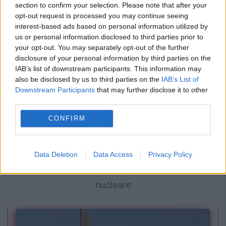
section to confirm your selection. Please note that after your
opt-out request is processed you may continue seeing
interest-based ads based on personal information utilized by
us or personal information disclosed to third parties prior to
your opt-out. You may separately opt-out of the further
disclosure of your personal information by third parties on the
IAB’s list of downstream participants. This information may
also be disclosed by us to third parties on the
IAB’s List of
Downstream Participants
that may further disclose it to other
third parties.
INTERNATIONAL
CONFIRM
Pactul defensiv dintre Arabia Saudită, Turcia
și Pakistan stârnește reacții. Riadul respinge
Data Deletion
Data Access
Privacy Policy
acuzațiile privind o axă militară sau ambiții
nucleare