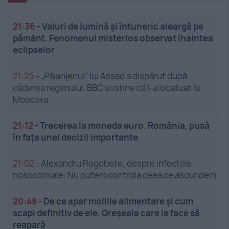
21:36
-
Valuri de lumină și întuneric aleargă pe
pământ. Fenomenul misterios observat înaintea
eclipselor
21:25
-
„Păianjenul” lui Assad a dispărut după
căderea regimului. BBC susține că l-a localizat la
Moscova
21:12
-
Trecerea la moneda euro. România, pusă
în fața unei decizii importante
21:02
-
Alexandru Rogobete, despre infecțiile
nosocomiale: Nu putem controla ceea ce ascundem
20:48
-
De ce apar moliile alimentare și cum
scapi definitiv de ele. Greșeala care le face să
reapară