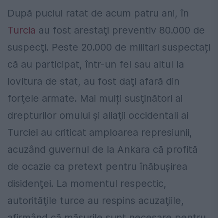
După puciul ratat de acum patru ani, în
Turcia
au fost arestaţi preventiv 80.000 de
suspecţi. Peste 20.000 de militari suspectați
că au participat, într-un fel sau altul la
lovitura de stat, au fost daţi afară din
forţele armate. Mai mulți susţinători ai
drepturilor omului şi aliaţii occidentali ai
Turciei au criticat amploarea represiunii,
acuzând guvernul de la Ankara că profită
de ocazie ca pretext pentru înăbuşirea
disidenţei. La momentul respectic,
autorităţile turce au respins acuzaţiile,
afirmând că măsurile sunt necesare pentru