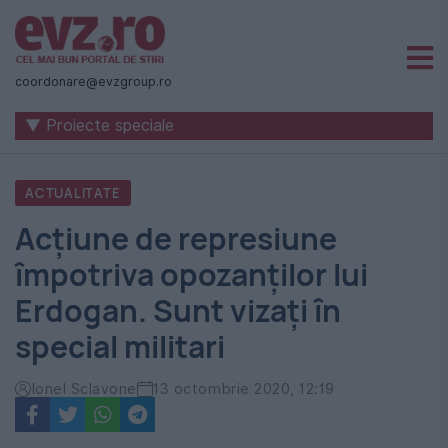
Știri
naționale
coordonare@evzgroup.ro
și
▼ Proiecte speciale
internaționale
|
ACTUALITATE
România
Acțiune de represiune
-
împotriva opozanților lui
Evenimentul
Erdogan. Sunt vizați în
Zilei
special militari
Ionel Sclavone
13 octombrie 2020, 12:19