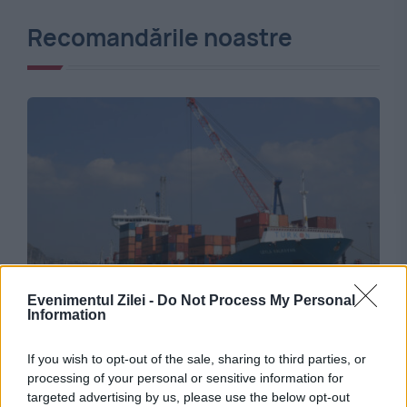
Recomandările noastre
INTERNATIONAL
Evenimentul Zilei -
Do Not Process My Personal
Information
Turcia începe să limiteze traficul naval spre
Marea Neagră. Navele comerciale sunt ținute
If you wish to opt-out of the sale, sharing to third parties, or
processing of your personal or sensitive information for
în așteptare
targeted advertising by us, please use the below opt-out