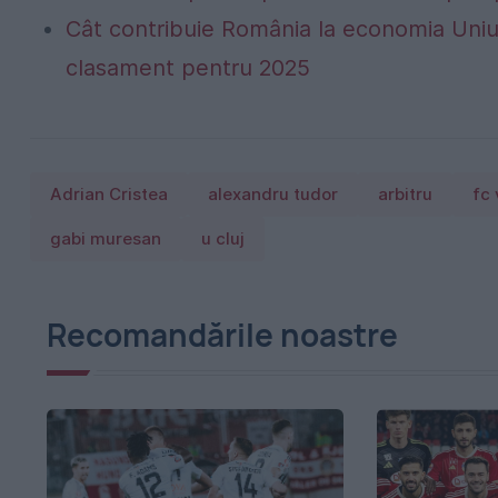
Cât contribuie România la economia Uniu
clasament pentru 2025
Adrian Cristea
alexandru tudor
arbitru
fc 
gabi muresan
u cluj
Recomandările noastre