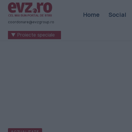
Știri
Home
Social
naționale
coordonare@evzgroup.ro
și
▼ Proiecte speciale
internaționale
|
România
-
Evenimentul
Zilei