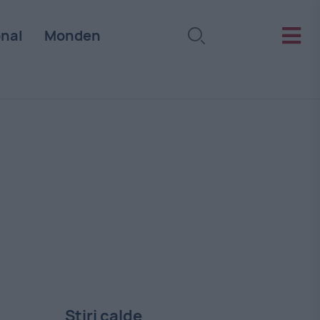
onal
Monden
Stiri calde