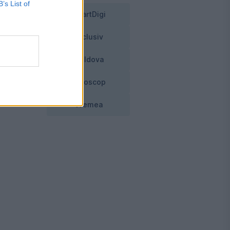
B’s List of
SmartDigi
Exclusiv
Moldova
Horoscop
Vremea