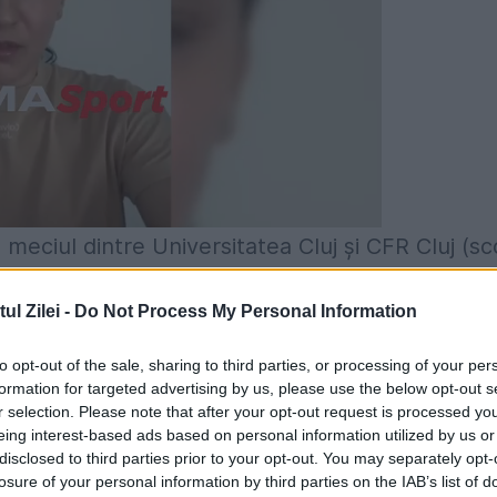
eciul dintre Universitatea Cluj și CFR Cluj (sc
alul acelui joc, „feroviarii” și-au trecut în cont c
l Zilei -
Do Not Process My Personal Information
rby-ul Clujului a fost întrerupt de „centralul”
ibune, apoi s-a rejucat. Gazdele au avut 2-0,
to opt-out of the sale, sharing to third parties, or processing of your per
formation for targeted advertising by us, please use the below opt-out s
peții au revenit prin reușitele lui Gabi Mureșan
r selection. Please note that after your opt-out request is processed y
eing interest-based ads based on personal information utilized by us or
utul 49, Adrian Cristea, mijlocașul de la „U”, a
disclosed to third parties prior to your opt-out. You may separately opt-
t campionatul, în detrimentul celor de la FC
losure of your personal information by third parties on the IAB’s list of