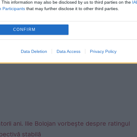
. This information may also be disclosed by us to third parties on the
IA
ilor, a spus că era convins că „feroviarii” vor
Participants
that may further disclose it to other third parties.
ucemilovici, cel care a făcut cadou oaspeților
CONFIRM
Data Deletion
Data Access
Privacy Policy
rii ani. Ilie Bolojan vorbește despre ratingul
ectivă stabilă