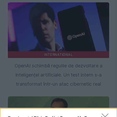
INTERNATIONAL
OpenAI schimbă regulile de dezvoltare a
inteligenței artificiale. Un test intern s-a
transformat într-un atac cibernetic real