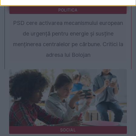
POLITICA
PSD cere activarea mecanismului european
de urgență pentru energie și susține
menținerea centralelor pe cărbune. Critici la
adresa lui Bolojan
SOCIAL