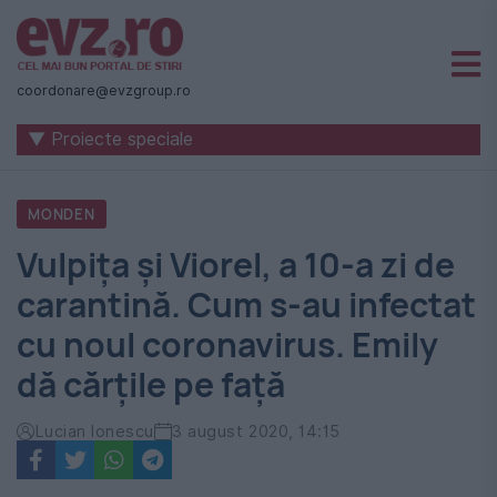
Știri
naționale
coordonare@evzgroup.ro
și
▼ Proiecte speciale
internaționale
|
MONDEN
România
Vulpița și Viorel, a 10-a zi de
-
carantină. Cum s-au infectat
Evenimentul
cu noul coronavirus. Emily
Zilei
dă cărțile pe față
Lucian Ionescu
3 august 2020, 14:15