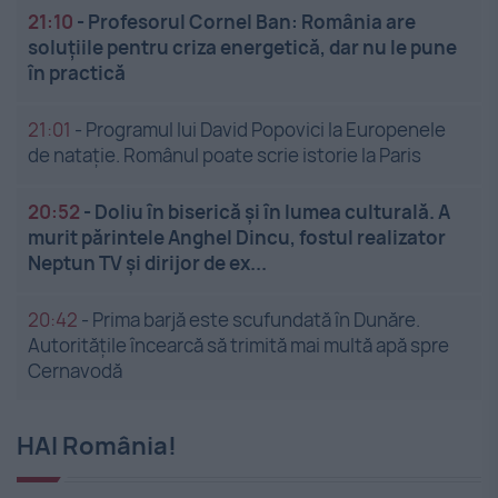
21:10
-
Profesorul Cornel Ban: România are
soluțiile pentru criza energetică, dar nu le pune
în practică
21:01
-
Programul lui David Popovici la Europenele
de natație. Românul poate scrie istorie la Paris
20:52
-
Doliu în biserică și în lumea culturală. A
murit părintele Anghel Dincu, fostul realizator
Neptun TV și dirijor de ex...
20:42
-
Prima barjă este scufundată în Dunăre.
Autoritățile încearcă să trimită mai multă apă spre
Cernavodă
HAI România!