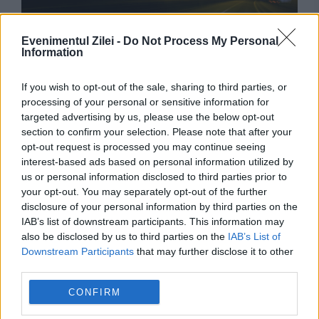
Evenimentul Zilei -
Do Not Process My Personal
Information
If you wish to opt-out of the sale, sharing to third parties, or
processing of your personal or sensitive information for
targeted advertising by us, please use the below opt-out
SOCIAL
section to confirm your selection. Please note that after your
opt-out request is processed you may continue seeing
O cursă cu taxiul îți poate strica vacanța. Ce
interest-based ads based on personal information utilized by
trebuie verificat înainte să urci în mașină
us or personal information disclosed to third parties prior to
your opt-out. You may separately opt-out of the further
disclosure of your personal information by third parties on the
IAB’s list of downstream participants. This information may
also be disclosed by us to third parties on the
IAB’s List of
Downstream Participants
that may further disclose it to other
third parties.
CONFIRM