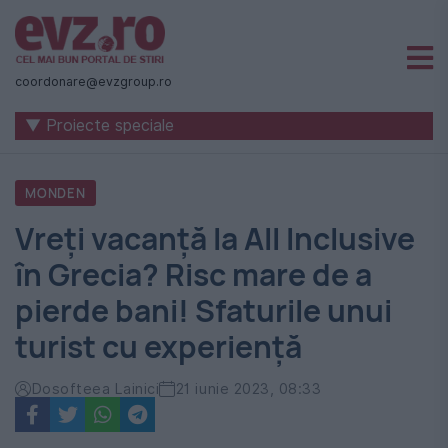
Știri
naționale
coordonare@evzgroup.ro
și
▼ Proiecte speciale
internaționale
|
MONDEN
România
Vreți vacanță la All Inclusive
-
în Grecia? Risc mare de a
Evenimentul
pierde bani! Sfaturile unui
Zilei
turist cu experiență
Dosofteea Lainici
21 iunie 2023, 08:33