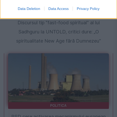
Data Deletion
Data Access
Privacy Policy
MONDEN
Discursul tip "fast-food spiritual" al lui
Sadhguru la UNTOLD, critici dure: „O
spiritualitate New Age fără Dumnezeu”
POLITICA
PSD cere activarea mecanismului european