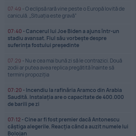
07:49
-
O eclipsă rară vine peste o Europă lovită de
caniculă. „Situația este gravă”
07:40
-
Cancerul lui Joe Biden a ajuns într-un
stadiu avansat. Fiul său vorbește despre
suferința fostului președinte
07:29
-
Nu e cea mai bună zi să le contrazici. Două
zodii ar putea avea replica pregătită înainte să
termini propoziția
07:20
-
Incendiu la rafinăria Aramco din Arabia
Saudită. Instalația are o capacitate de 400.000
de barili pe zi
07:12
-
Cine ar fi fost premier dacă Antonescu
câștiga alegerile. Reacția când a auzit numele lui
Bolojan