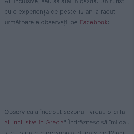
All Inclusive, sau să stai în gazdă. Un turist
cu o experiență de peste 12 ani a făcut
următoarele observații pe
Facebook
:
Observ că a început sezonul "vreau oferta
all inclusive în Grecia
". Îndrăznesc să îmi dau
și eu o părere personală, după vreo 12 ani