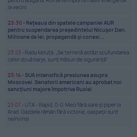
pentru Bulgaria. România importă masiv energie de
la vecini
23:30
-
Rețeaua din spatele campaniei AUR
pentru suspendarea președintelui Nicușor Dan.
Milioane de lei, propagandă și conexi...
23:23
-
Radu Miruță: „Se termină astăzi scufundarea
celor două barje, sunt măsuri de siguranţă”
23:14
-
SUA intensifică presiunea asupra
Moscovei. Senatorii americani au aprobat noi
sancțiuni majore împotriva Rusiei
23:07
-
UTA - Rapid, 0-0. Meci fără sare și piper la
Arad. Gazdele rămân fără victorie, oaspeții sunt
neînvinși