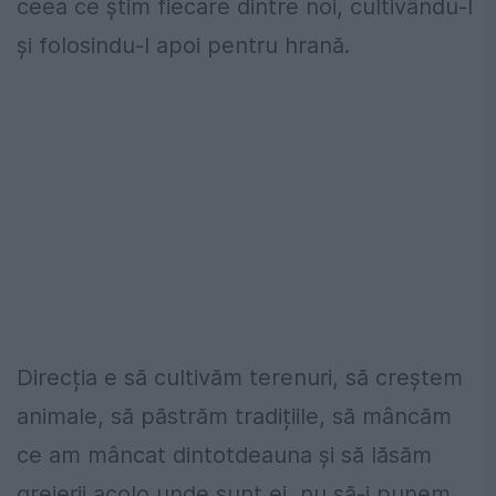
ceea ce știm fiecare dintre noi, cultivându-l
și folosindu-l apoi pentru hrană.
Direcția e să cultivăm terenuri, să creștem
animale, să păstrăm tradițiile, să mâncăm
ce am mâncat dintotdeauna și să lăsăm
greierii acolo unde sunt ei, nu să-i punem