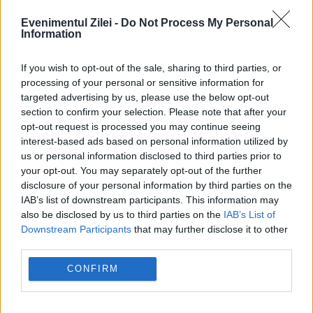
Evenimentul Zilei -
Do Not Process My Personal
Information
If you wish to opt-out of the sale, sharing to third parties, or
processing of your personal or sensitive information for
targeted advertising by us, please use the below opt-out
section to confirm your selection. Please note that after your
opt-out request is processed you may continue seeing
interest-based ads based on personal information utilized by
us or personal information disclosed to third parties prior to
your opt-out. You may separately opt-out of the further
SOCIAL
disclosure of your personal information by third parties on the
IAB’s list of downstream participants. This information may
De ce au românii o pensie mică, deși plătesc
also be disclosed by us to third parties on the
IAB’s List of
Downstream Participants
that may further disclose it to other
printre cele mai mari contribuții din UE
third parties.
CONFIRM