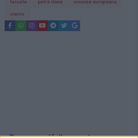
lacuste
petre daea
uniunea europeana
viermi
Recomandările noastre