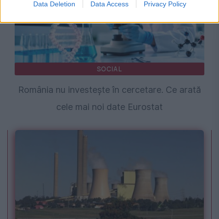
Data Deletion
Data Access
Privacy Policy
SOCIAL
România nu investește în cercetare. Ce arată
cele mai noi date Eurostat