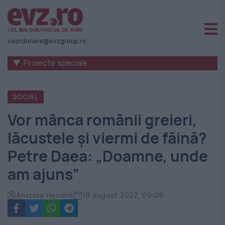
Știri
naționale
coordonare@evzgroup.ro
și
▼ Proiecte speciale
internaționale
|
SOCIAL
România
Vor mânca românii greieri,
-
lăcustele și viermi de făină?
Evenimentul
Petre Daea: „Doamne, unde
Zilei
am ajuns”
Antonia Hendrik
19 august 2022, 09:08