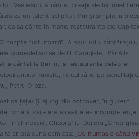
Ion Vasilescu. A cântat creații ale lui Ionel Fern
ziu ca un talent sclipitor. Pur și simplu, a plec
, ca să cânte în marile restaurante ale Capitale
„O noapte furtunoasă”. A avut rolul cântărețului
le comediei scrise de I.L.Caragiale. Până la
, a cântat la Berlin, la restaurante celebre.
odii anticomuniste, ridiculizând personalități c
nu, Petru Groza.
ost ca țața/ Și ajungi din potcovar, în guvern
 de români, care arăta realitatea incompetenței
or în chinezării”, Gheorghiu-Dej era „Gheorghiu
altă strofă suna cam așa: „
Ce frumos e când vi