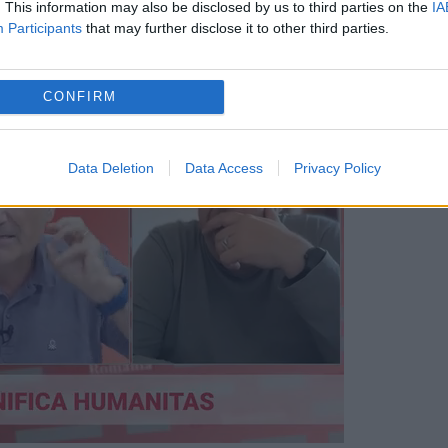
jul să îi ridiculizeze risca inclusiv pedeapsa
. This information may also be disclosed by us to third parties on the
IA
Participants
that may further disclose it to other third parties.
legendarului artist Jean Moscopol.
CONFIRM
Data Deletion
Data Access
Privacy Policy