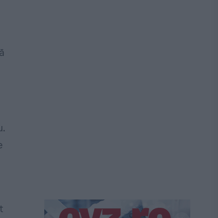
ă
u.
e
t