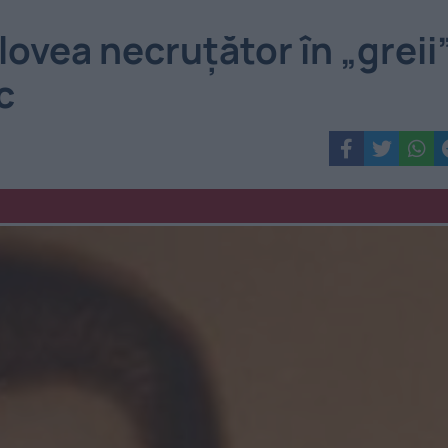
lovea necruțător în „greii
c