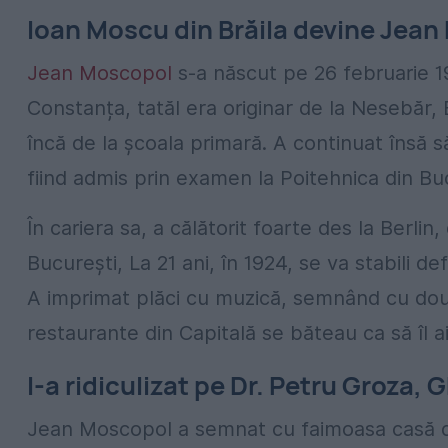
Ioan Moscu din Brăila devine Jea
Jean Moscopol
s-a născut pe 26 februarie 1
Constanța, tatăl era originar de la Nesebăr,
încă de la școala primară. A continuat însă să 
fiind admis prin examen la Poitehnica din Bu
În cariera sa, a călătorit foarte des la Berlin,
București, La 21 ani, în 1924, se va stabili de
A imprimat plăci cu muzică, semnând cu două
restaurante din Capitală se băteau ca să îl a
I-a ridiculizat pe Dr. Petru Groza,
Jean Moscopol a semnat cu faimoasa casă de