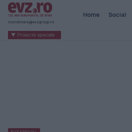
Știri
Home
Social
naționale
coordonare@evzgroup.ro
și
▼ Proiecte speciale
internaționale
|
România
-
Evenimentul
Zilei