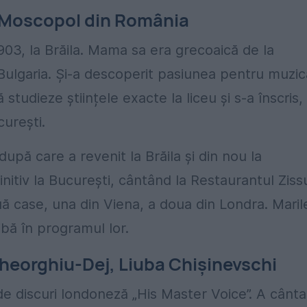
n Moscopol din România
903, la Brăila. Mama sa era grecoaică de la
 Bulgaria. Și-a descoperit pasiunea pentru muzic
studieze științele exacte la liceu și s-a înscris,
curești.
 după care a revenit la Brăila și din nou la
finitiv la București, cântând la Restaurantul Ziss
 case, una din Viena, a doua din Londra. Maril
ibă în programul lor.
 Gheorghiu-Dej, Liuba Chișinevschi
 discuri londoneză „His Master Voice”. A cânta