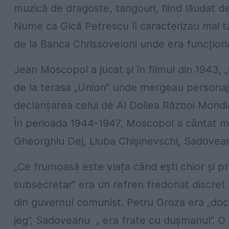
muzică de dragoste, tangouri, fiind lăudat de 
Nume ca Gică Petrescu îl caracterizau mai târ
de la Banca Chrissoveloni unde era funcționar
Jean Moscopol a jucat și în filmul din 1943, 
de la terasa „Union” unde mergeau personaje
declanșarea celui de Al Doilea Război Mondial
În perioada 1944-1947, Moscopol a cântat mel
Gheorghiu Dej, Liuba Chișinevschi, Sadovea
„Ce frumoasă este viața când ești chior și pr
subsecretar” era un refren fredonat discret
din guvernul comunist. Petru Groza era „doct
jeg”, Sadoveanu „ era frate cu dușmanul”. O 