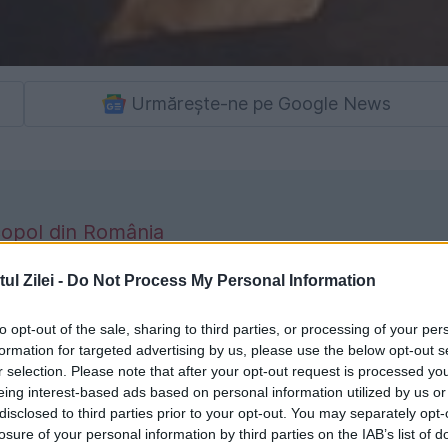
Urmărește-ne pe Google News
copol din România
ghiu-Dej, Liuba Chișinevschi
l Zilei -
Do Not Process My Personal Information
escoperit de Aristide Buhoiu, în SUA!
to opt-out of the sale, sharing to third parties, or processing of your per
formation for targeted advertising by us, please use the below opt-out s
r selection. Please note that after your opt-out request is processed y
au atât de armele de foc sau de rezistența din
eing interest-based ads based on personal information utilized by us or
disclosed to third parties prior to your opt-out. You may separately opt-
timp oamenii glumeau pe socotoeala lor, se
losure of your personal information by third parties on the IAB’s list of