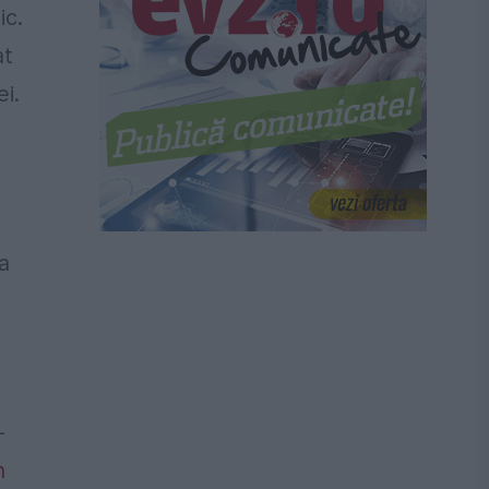
ic.
at
i.
a
-
n