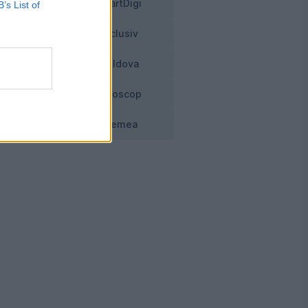
SmartDigi
B’s List of
Exclusiv
Moldova
Horoscop
Vremea