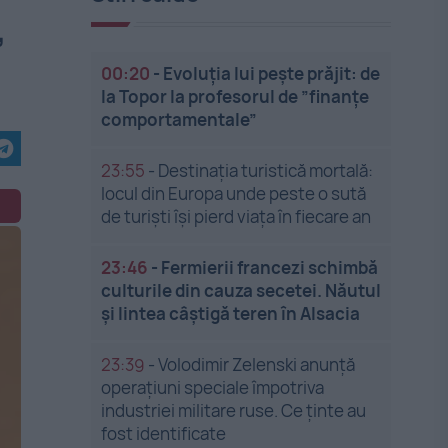
”
00:20
-
Evoluția lui pește prăjit: de
la Topor la profesorul de ”finanțe
comportamentale”
23:55
-
Destinația turistică mortală:
locul din Europa unde peste o sută
de turiști își pierd viața în fiecare an
23:46
-
Fermierii francezi schimbă
culturile din cauza secetei. Năutul
și lintea câștigă teren în Alsacia
23:39
-
Volodimir Zelenski anunță
operațiuni speciale împotriva
industriei militare ruse. Ce ținte au
fost identificate