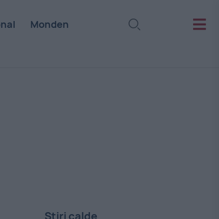
onal
Monden
Stiri calde