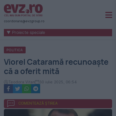
Știri
naționale
coordonare@evzgroup.ro
și
▼ Proiecte speciale
internaționale
|
POLITICA
România
Viorel Cataramă recunoaște
-
că a oferit mită
Evenimentul
Zilei
Teodora Vitan
30 iulie 2025, 06:54
COMENTEAZĂ ȘTIREA