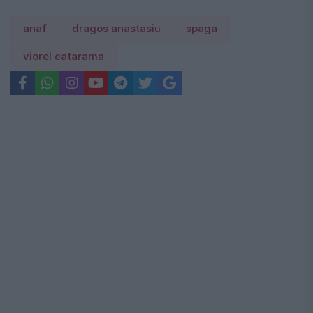
anaf
dragos anastasiu
spaga
viorel catarama