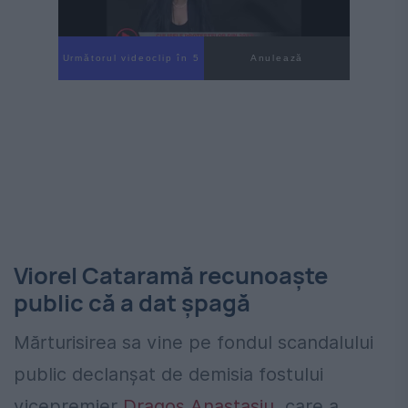
Următorul videoclip în 4
Anulează
Viorel Cataramă recunoaște
public că a dat șpagă
Mărturisirea sa vine pe fondul scandalului
public declanșat de demisia fostului
vicepremier
Dragoș Anastasiu
, care a