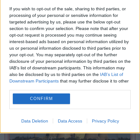
If you wish to opt-out of the sale, sharing to third parties, or
processing of your personal or sensitive information for
targeted advertising by us, please use the below opt-out
section to confirm your selection. Please note that after your
opt-out request is processed you may continue seeing
interest-based ads based on personal information utilized by
us or personal information disclosed to third parties prior to
your opt-out. You may separately opt-out of the further
JUSTITIE
disclosure of your personal information by third parties on the
Schema de evaziune fiscală care s-a încheiat
IAB’s list of downstream participants. This information may
also be disclosed by us to third parties on the
IAB’s List of
fără proces. Ce i-a salvat pe cei cinci acuzați
Downstream Participants
that may further disclose it to other
third parties.
CONFIRM
Data Deletion
Data Access
Privacy Policy