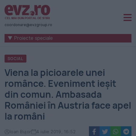
Știri
naționale
coordonare@evzgroup.ro
și
▼ Proiecte speciale
internaționale
|
SOCIAL
România
Viena la picioarele unei
-
românce. Eveniment ieșit
Evenimentul
din comun. Ambasada
Zilei
României în Austria face apel
la români
Ioan Bujor
4 iulie 2019, 16:52