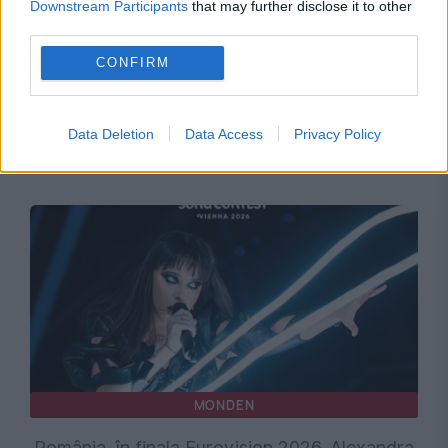
Downstream Participants
that may further disclose it to other
third parties.
CONFIRM
MONDEN
Ce șanse are România în finala Eurovision.
Data Deletion
Data Access
Privacy Policy
Pronosticurile caselor de pariuri
MONDEN
România, în finala Eurovision 2026. Alexandra