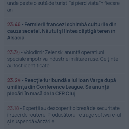
unde peste o sută de turiști își pierd viața în fiecare
an
23:46
-
Fermierii francezi schimbă culturile din
cauza secetei. Năutul și lintea câștigă teren în
Alsacia
23:39
-
Volodimir Zelenski anunță operațiuni
speciale împotriva industriei militare ruse. Ce ținte
au fost identificate
23:29
-
Reacție furibundă a lui Ioan Varga după
umilința din Conference League. Se anunță
plecări în masă de la CFR Cluj
23:18
-
Experții au descoperit o breșă de securitate
în zeci de routere. Producătorul retrage software-ul
și suspendă vânzările