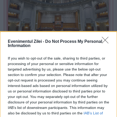
Evenimentul Zilei -
Do Not Process My Personal
POLITICA
Information
Sorin Grindeanu: Parlamentul a evitat
If you wish to opt-out of the sale, sharing to third parties, or
pierderea a 5,8 miliarde de euro din PNRR și a
processing of your personal or sensitive information for
targeted advertising by us, please use the below opt-out
deblocat 16,7 miliarde din SAFE
section to confirm your selection. Please note that after your
opt-out request is processed you may continue seeing
interest-based ads based on personal information utilized by
us or personal information disclosed to third parties prior to
your opt-out. You may separately opt-out of the further
disclosure of your personal information by third parties on the
IAB’s list of downstream participants. This information may
also be disclosed by us to third parties on the
IAB’s List of