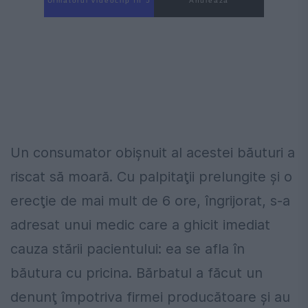
Următorul videoclip în 4
Anulează
Un consumator obişnuit al acestei băuturi a
riscat să moară. Cu palpitaţii prelungite şi o
erecţie de mai mult de 6 ore, îngrijorat, s-a
adresat unui medic care a ghicit imediat
cauza stării pacientului: ea se afla în
băutura cu pricina. Bărbatul a făcut un
denunţ împotriva firmei producătoare şi au