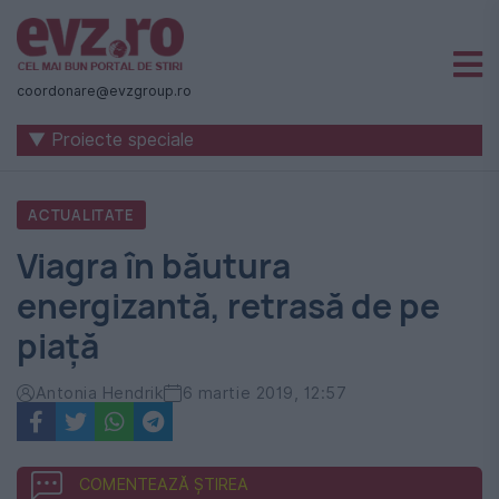
Știri
naționale
coordonare@evzgroup.ro
și
▼ Proiecte speciale
internaționale
|
ACTUALITATE
România
Viagra în băutura
-
energizantă, retrasă de pe
Evenimentul
piaţă
Zilei
Antonia Hendrik
6 martie 2019, 12:57
COMENTEAZĂ ȘTIREA