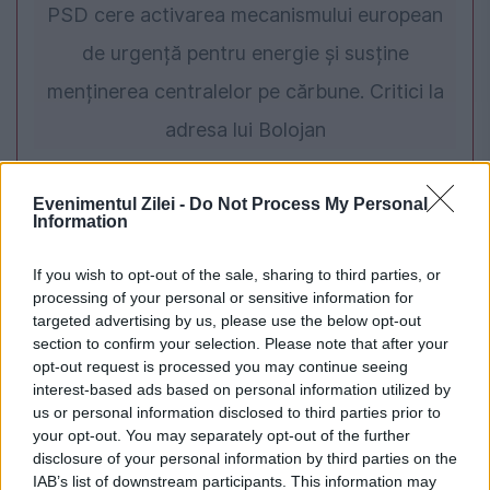
PSD cere activarea mecanismului european
de urgență pentru energie și susține
menținerea centralelor pe cărbune. Critici la
adresa lui Bolojan
Evenimentul Zilei -
Do Not Process My Personal
Information
If you wish to opt-out of the sale, sharing to third parties, or
processing of your personal or sensitive information for
targeted advertising by us, please use the below opt-out
section to confirm your selection. Please note that after your
opt-out request is processed you may continue seeing
interest-based ads based on personal information utilized by
INTERNATIONAL
us or personal information disclosed to third parties prior to
your opt-out. You may separately opt-out of the further
Viagra, arma secretă a Angliei la Cupa
disclosure of your personal information by third parties on the
IAB’s list of downstream participants. This information may
Mondială. Explicația legată de duelul cu Mexic