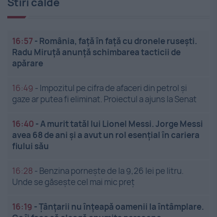
Stiri calde
16:57
-
România, față în față cu dronele rusești.
Radu Miruță anunță schimbarea tacticii de
apărare
16:49
-
Impozitul pe cifra de afaceri din petrol și
gaze ar putea fi eliminat. Proiectul a ajuns la Senat
16:40
-
A murit tatăl lui Lionel Messi. Jorge Messi
avea 68 de ani și a avut un rol esențial în cariera
fiului său
16:28
-
Benzina pornește de la 9,26 lei pe litru.
Unde se găsește cel mai mic preț
16:19
-
Țânțarii nu înțeapă oamenii la întâmplare.