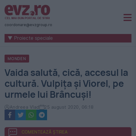
Știri
naționale
coordonare@evzgroup.ro
și
▼ Proiecte speciale
internaționale
|
MONDEN
România
Vaida salută, cică, accesul la
-
cultură. Vulpița și Viorel, pe
Evenimentul
urmele lui Brâncuși!
Zilei
Andreea Vlad
25 august 2020, 06:18
COMENTEAZĂ ȘTIREA