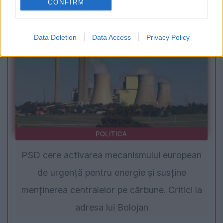
CONFIRM
tensionează situația înaintea protestului
Data Deletion
Data Access
Privacy Policy
POLITICA
PSD cere activarea mecanismului european
de urgență pentru energie și susține
menținerea centralelor pe cărbune. Critici la
adresa lui Bolojan