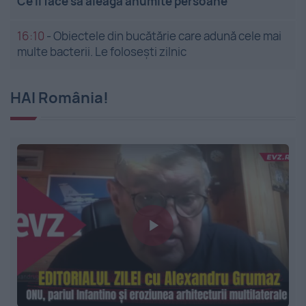
Ce îi face să aleagă anumite persoane
16:10
-
Obiectele din bucătărie care adună cele mai
multe bacterii. Le folosești zilnic
HAI România!