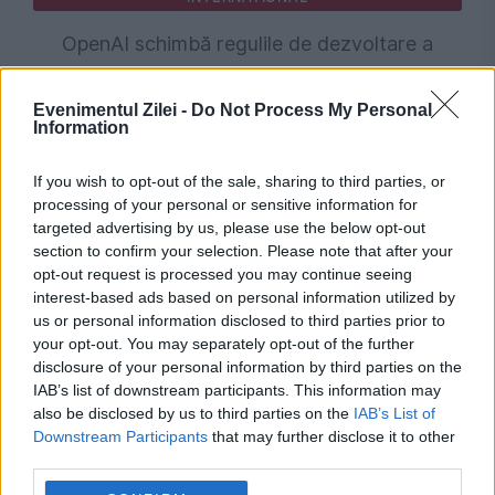
OpenAI schimbă regulile de dezvoltare a
inteligenței artificiale. Un test intern s-a
Evenimentul Zilei -
Do Not Process My Personal
transformat într-un atac cibernetic real
Information
If you wish to opt-out of the sale, sharing to third parties, or
processing of your personal or sensitive information for
targeted advertising by us, please use the below opt-out
section to confirm your selection. Please note that after your
opt-out request is processed you may continue seeing
interest-based ads based on personal information utilized by
us or personal information disclosed to third parties prior to
your opt-out. You may separately opt-out of the further
disclosure of your personal information by third parties on the
IAB’s list of downstream participants. This information may
POLITICA
also be disclosed by us to third parties on the
IAB’s List of
Downstream Participants
that may further disclose it to other
Marșul Asociației „Calea Neamului” nu a primit
third parties.
avizul Primăriei. Anunțul organizatorilor