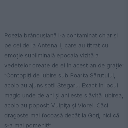
Poezia brâncușiană i-a contaminat chiar și
pe cei de la Antena 1, care au titrat cu
emoție subliminală epocala vizită a
vedetelor create de ei în acest an de grație:
“Contopiți de iubire sub Poarta Sărutului,
acolo au ajuns soții Stegaru. Exact în locul
magic unde de ani şi ani este slăvită iubirea,
acolo au poposit Vulpiţa şi Viorel. Căci
dragoste mai focoasă decât la Gorj, nici că
s-a mai pomenit!”