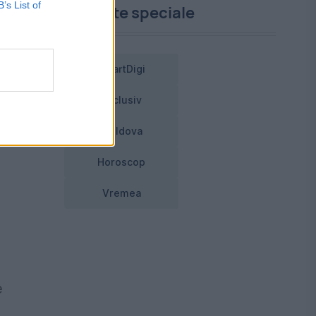
B’s List of
Proiecte speciale
01
SmartDigi
Exclusiv
Moldova
Horoscop
Vremea
e