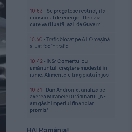
10:53
-
Se pregătesc restricții la
consumul de energie. Decizia
care va fi luată, azi, de Guvern
10:46
-
Trafic blocat pe A1. O mașină
a luat foc în trafic
10:42
-
INS: Comerțul cu
amănuntul, creștere modestă în
iunie. Alimentele trag piața în jos
10:31
-
Dan Andronic, analiză pe
averea Mirabelei Grădinaru: „N-
am găsit imperiul financiar
promis”
HAI România!