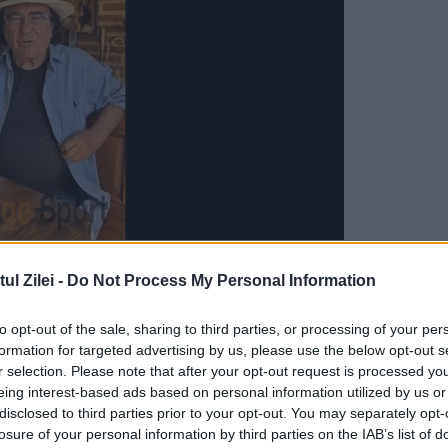
ica va produce cutii de viteză 9G Tronic.
l Zilei -
Do Not Process My Personal Information
e a proiectului de 300 de milioane de euro
to opt-out of the sale, sharing to third parties, or processing of your per
entru extinderea producţiei de cutii automate 
formation for targeted advertising by us, please use the below opt-out s
r selection. Please note that after your opt-out request is processed y
rcedes, proiect ce a generat, până în acest
eing interest-based ads based on personal information utilized by us or
rată filiale Daimler Star Transmission şi Star
disclosed to third parties prior to your opt-out. You may separately opt-
losure of your personal information by third parties on the IAB’s list of