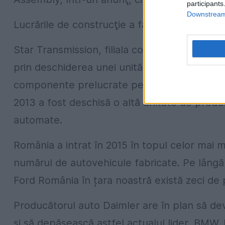
participants
Downstream 
Lucrările de construcţie a fabricii au început
Star Transmission, filiala concernului german
prin deschiderea unei unităţi de producţie la
componente prelucrate pentru motoare, cutii 
2013 a fost deschisă o altă unitate de produ
automate.
România a intrat în 2015 în topul celor mai 
numărul de autovehicule fabricate. Pe lângă 
Ford România în țara noastră există zeci d
Producătorul auto Daimler are în plan să d
și să depășească astfel actualul lider, BMW.