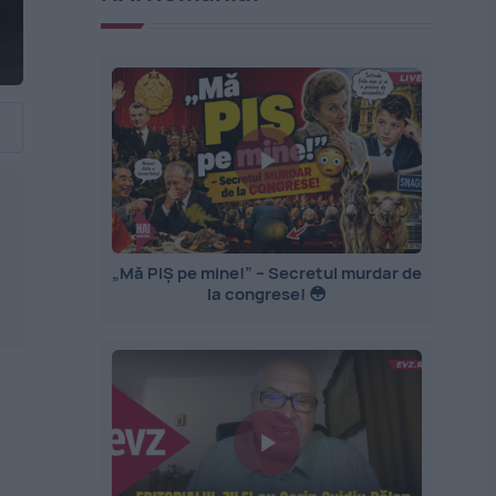
,
„Mă PIȘ pe mine!” – Secretul murdar de
la congrese! 😳