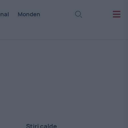
onal
Monden
Stiri calde