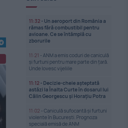
11:32
-
Un aeroport din România a
rămas fără combustibil pentru
avioane. Ce se întâmplă cu
zborurile
11:21
-
ANM a emis coduri de caniculă
și furtuni pentru mare parte din țară.
Unde lovesc vijeliile
11:12
-
Decizie-cheie așteptată
astăzi la Înalta Curte în dosarul lui
Călin Georgescu și Horațiu Potra
11:02
-
Caniculă sufocantă și furtuni
violente în București. Prognoza
specială emisă de ANM