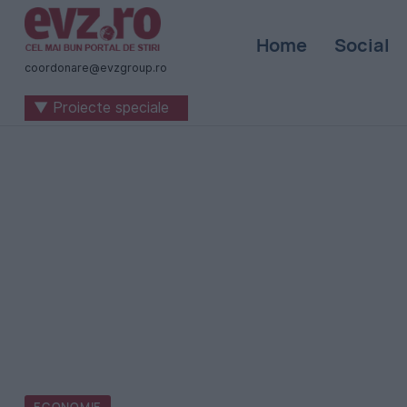
Știri
Home
Social
naționale
coordonare@evzgroup.ro
și
▼ Proiecte speciale
internaționale
|
România
-
Evenimentul
Zilei