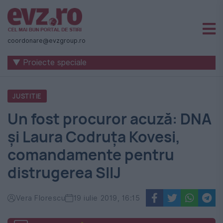
Știri
naționale
coordonare@evzgroup.ro
și
▼ Proiecte speciale
internaționale
|
JUSTITIE
România
Un fost procuror acuză: DNA
-
și Laura Codruța Kovesi,
Evenimentul
comandamente pentru
Zilei
distrugerea SIIJ
Vera Florescu
19 iulie 2019, 16:15