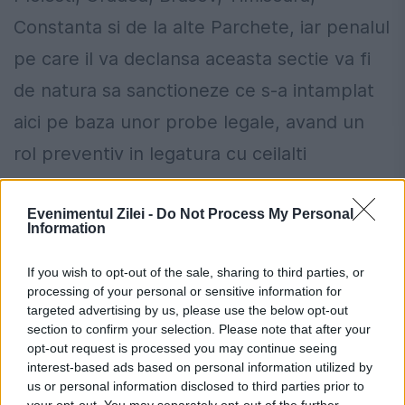
Constanta si de la alte Parchete, iar penalul
pe care il va declansa aceasta sectie va fi
de natura sa sanctioneze ce s-a intamplat
aici pe baza unor probe legale, avand un
rol preventiv in legatura cu ceilalti
magistrati. Sectia de Investigare a
Evenimentul Zilei -
Do Not Process My Personal
Infractiunilor din Justitie nu numai ca nu
Information
trebuie desfiintata, dar trebuie
If you wish to opt-out of the sale, sharing to third parties, or
transformata intr-o directie, dupa modelul
processing of your personal or sensitive information for
DNA si DIICOT, deoarece in aceasta sectie
targeted advertising by us, please use the below opt-out
section to confirm your selection. Please note that after your
se instrumenteaza dosare complexe ce
opt-out request is processed you may continue seeing
interest-based ads based on personal information utilized by
privesc infractiuni potential savarsite de
us or personal information disclosed to third parties prior to
your opt-out. You may separately opt-out of the further