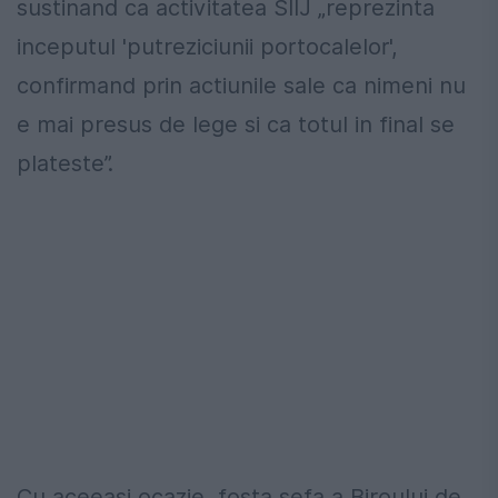
sustinand ca activitatea SIIJ „reprezinta
inceputul 'putreziciunii portocalelor',
confirmand prin actiunile sale ca nimeni nu
e mai presus de lege si ca totul in final se
plateste”.
Cu aceeasi ocazie, fosta sefa a Biroului de