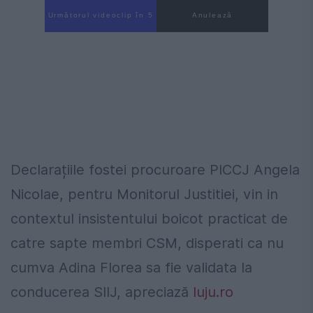
Următorul videoclip în 3
Anulează
Declarațiile fostei procuroare PICCJ Angela
Nicolae, pentru Monitorul Justitiei, vin in
contextul insistentului boicot practicat de
catre sapte membri CSM, disperati ca nu
cumva Adina Florea sa fie validata la
conducerea SIIJ, apreciază
luju.ro