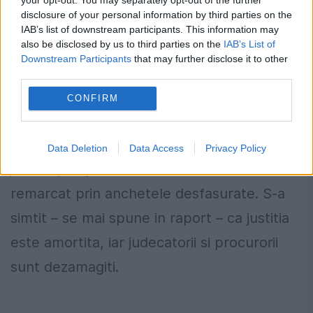
persoane cu o anumita calitate si ar trebui
disclosure of your personal information by third parties on the
sa aiba o autonomie totala fata de PICCJ.
IAB’s list of downstream participants. This information may
also be disclosed by us to third parties on the
IAB’s List of
Downstream Participants
that may further disclose it to other
third parties.
Raportul GRECO propune desfiintarea
CONFIRM
acestei sectii ca fiind 'o anomalie a
sistemului judiciar', un atac la independenta
Data Deletion
Data Access
Privacy Policy
justitiei, iar procurorii acestei sectii nu s-au
remarcat prin anchetele desfasurate. S-a
simtit – se mai spune in raport – ca justitia
este amortita, iar judecatorii si procurorii
sunt dezamagiti.