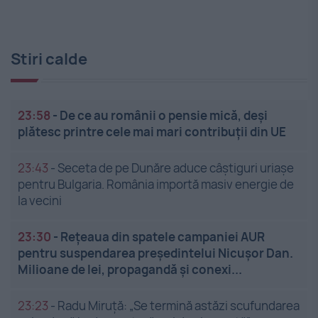
Stiri calde
23:58
-
De ce au românii o pensie mică, deși
plătesc printre cele mai mari contribuții din UE
23:43
-
Seceta de pe Dunăre aduce câștiguri uriașe
pentru Bulgaria. România importă masiv energie de
la vecini
23:30
-
Rețeaua din spatele campaniei AUR
pentru suspendarea președintelui Nicușor Dan.
Milioane de lei, propagandă și conexi...
23:23
-
Radu Miruță: „Se termină astăzi scufundarea