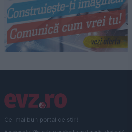
Linkuri utile
Cel mai bun portal de stiri!
Evenimentul Zilei este o publicație multimedia, dedicată