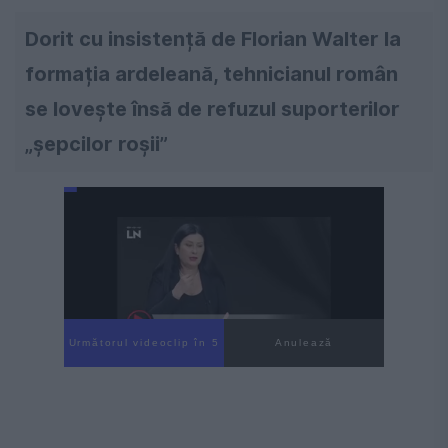
Dorit cu insistență de Florian Walter la
formația ardeleană, tehnicianul român
se lovește însă de refuzul suporterilor
„șepcilor roșii”
Următorul videoclip în 4
Anulează