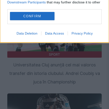
Downstream Participants
that may further disclose it to other
third parties.
CONFIRM
Data Deletion
Data Access
Privacy Policy
SPORT
Universitatea Cluj anunță cel mai valoros
transfer din istoria clubului. Andrei Coubiș va
juca în Championship