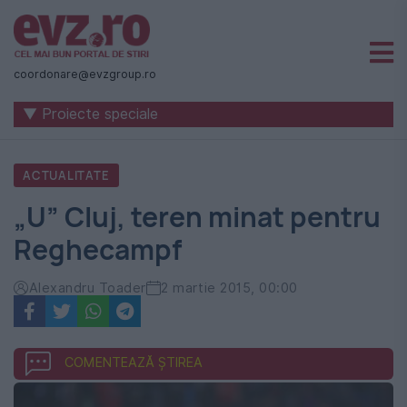
Știri
naționale
coordonare@evzgroup.ro
și
▼ Proiecte speciale
internaționale
|
ACTUALITATE
România
„U” Cluj, teren minat pentru
-
Reghecampf
Evenimentul
Zilei
Alexandru Toader
2 martie 2015, 00:00
COMENTEAZĂ ȘTIREA