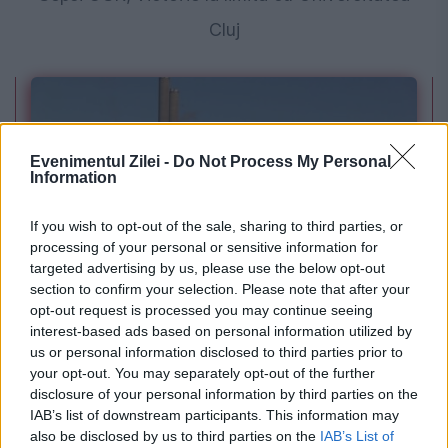
Cluj
Evenimentul Zilei -
Do Not Process My Personal
Information
If you wish to opt-out of the sale, sharing to third parties, or
processing of your personal or sensitive information for
targeted advertising by us, please use the below opt-out
POLITICA
section to confirm your selection. Please note that after your
opt-out request is processed you may continue seeing
PSD cere activarea mecanismului european
interest-based ads based on personal information utilized by
us or personal information disclosed to third parties prior to
de urgență pentru energie și susține
your opt-out. You may separately opt-out of the further
menținerea centralelor pe cărbune. Critici la
disclosure of your personal information by third parties on the
IAB’s list of downstream participants. This information may
adresa lui Bolojan
also be disclosed by us to third parties on the
IAB’s List of