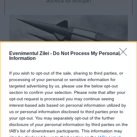
adresa lui Bolojan
Evenimentul Zilei -
Do Not Process My Personal
Information
If you wish to opt-out of the sale, sharing to third parties, or
INTERNATIONAL
processing of your personal or sensitive information for
targeted advertising by us, please use the below opt-out
Pactul defensiv dintre Arabia Saudită, Turcia
section to confirm your selection. Please note that after your
opt-out request is processed you may continue seeing
și Pakistan stârnește reacții. Riadul respinge
interest-based ads based on personal information utilized by
acuzațiile privind o axă militară sau ambiții
us or personal information disclosed to third parties prior to
your opt-out. You may separately opt-out of the further
nucleare
disclosure of your personal information by third parties on the
IAB’s list of downstream participants. This information may