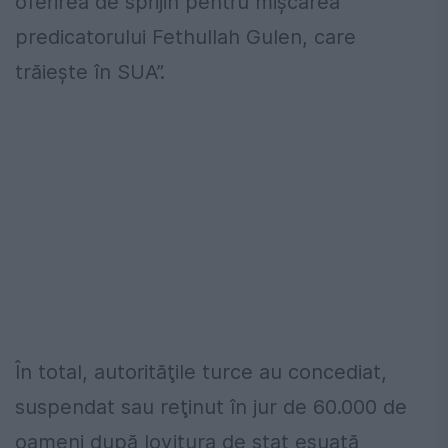
oferirea de sprijin pentru mişcarea
predicatorului Fethullah Gulen, care
trăieşte în SUA”.
În total, autorităţile turce au concediat,
suspendat sau reţinut în jur de 60.000 de
oameni după lovitura de stat eşuată