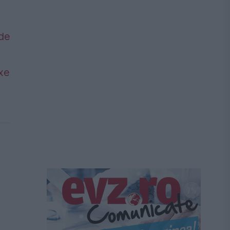
 de
axe