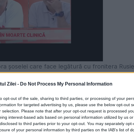
ra şoselei care face legătură cu fronitera Rusie
nt militar, scrie mediafax.ro. El a precizat că
l Zilei -
Do Not Process My Personal Information
 satul Novosvitlivka şi au închis ultimele legătu
 de rebelii pro-ruşi, în special în zona punctului
to opt-out of the sale, sharing to third parties, or processing of your per
formation for targeted advertising by us, please use the below opt-out s
r selection. Please note that after your opt-out request is processed y
eing interest-based ads based on personal information utilized by us or
provizorii, 22 de locuitori din Lugansk au fost
disclosed to third parties prior to your opt-out. You may separately opt-
losure of your personal information by third parties on the IAB’s list of
e asupra cartierelor din estul oraşului. Un