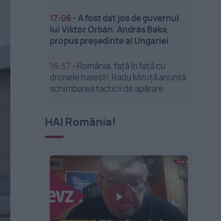
17:06
-
A fost dat jos de guvernul
lui Viktor Orbán. András Baka,
propus președinte al Ungariei
16:57
-
România, față în față cu
dronele rusești. Radu Miruță anunță
schimbarea tacticii de apărare
HAI România!