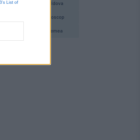
B’s List of
Moldova
Horoscop
Vremea