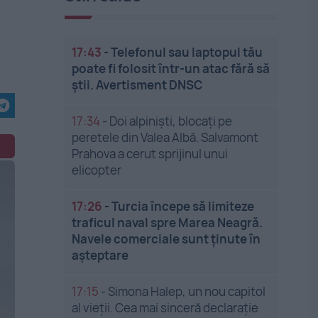
17:43
-
Telefonul sau laptopul tău
poate fi folosit într-un atac fără să
știi. Avertisment DNSC
17:34
-
Doi alpiniști, blocați pe
peretele din Valea Albă. Salvamont
Prahova a cerut sprijinul unui
elicopter
17:26
-
Turcia începe să limiteze
traficul naval spre Marea Neagră.
Navele comerciale sunt ținute în
așteptare
17:15
-
Simona Halep, un nou capitol
al vieții. Cea mai sinceră declarație