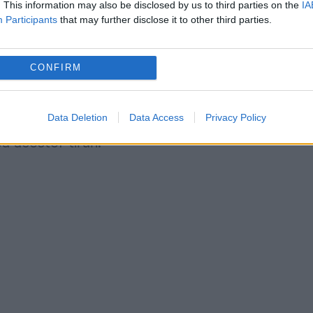
. This information may also be disclosed by us to third parties on the
IA
Participants
that may further disclose it to other third parties.
ocuinţe au fost atinse" de proiectile, a declarat
CONFIRM
cizat că există "numeroşi răniţi" în urma
Data Deletion
Data Access
Privacy Policy
 acestor tiruri.