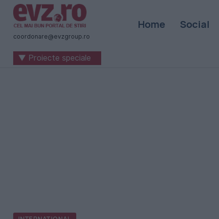
Știri
Home
Social
naționale
coordonare@evzgroup.ro
și
▼ Proiecte speciale
internaționale
|
România
-
Evenimentul
Zilei