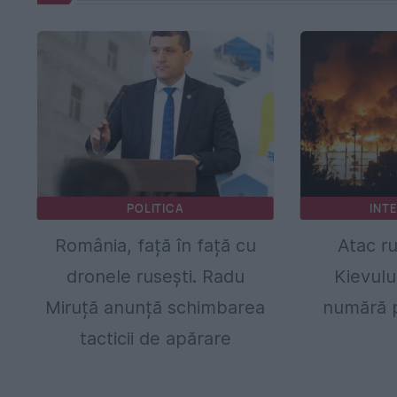
POLITICA
INT
România, față în față cu
Atac r
dronele rusești. Radu
Kievulu
Miruță anunță schimbarea
numără p
tacticii de apărare