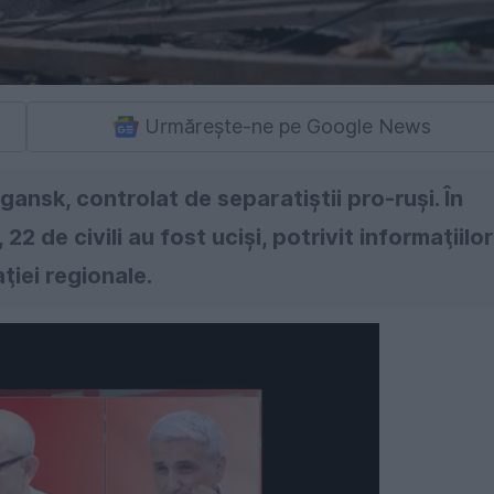
Urmărește-ne pe Google News
ansk, controlat de separatiştii pro-ruşi. În
22 de civili au fost ucişi, potrivit informaţiilor
ţiei regionale.