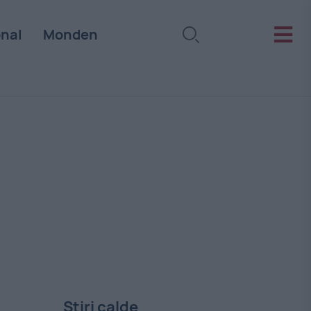
onal
Monden
Stiri calde