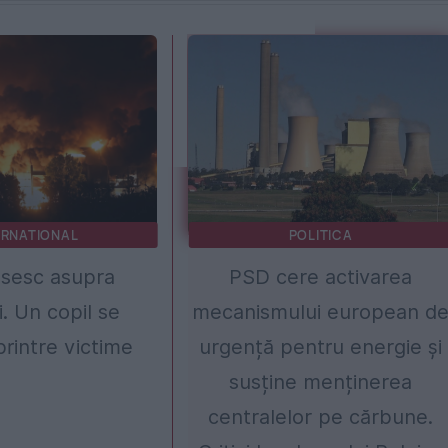
ERNATIONAL
POLITICA
usesc asupra
PSD cere activarea
i. Un copil se
mecanismului european d
rintre victime
urgență pentru energie și
susține menținerea
centralelor pe cărbune.