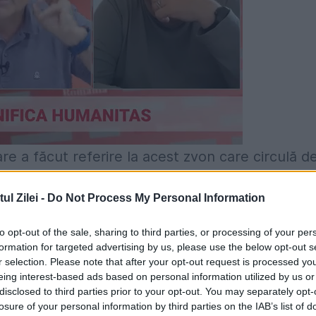
re a făcut referire la acest zvon care circulă d
 care ar putea să devină rapid realitate. Totul,
l Zilei -
Do Not Process My Personal Information
n confruntările cu China dar şi Rusia, care pose
inentul asiatic. ''Departamentul Apărării evalue
to opt-out of the sale, sharing to third parties, or processing of your per
formation for targeted advertising by us, please use the below opt-out s
 în toată lumea, dar ar fi inoportun să discut
r selection. Please note that after your opt-out request is processed y
eing interest-based ads based on personal information utilized by us or
orul de cuvânt al Pentagonului, Christopher Loga
disclosed to third parties prior to your opt-out. You may separately opt-
u confirmă noua strategie a Casei Albe şi a
losure of your personal information by third parties on the IAB’s list of