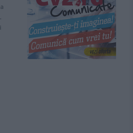
ea
.
i