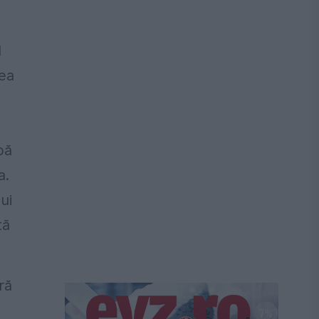
d
rea
pă
a.
ui
tă
ră