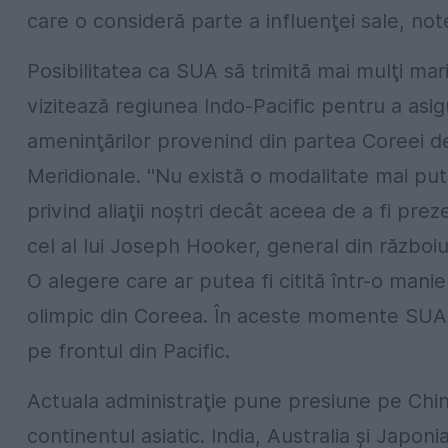
care o consideră parte a influenţei sale, no
Posibilitatea ca SUA să trimită mai mulţi ma
vizitează regiunea Indo-Pacific pentru a asig
ameninţărilor provenind din partea Coreei de
Meridionale. ''Nu există o modalitate mai p
privind aliaţii noştri decât aceea de a fi prez
cel al lui Joseph Hooker, general din războiul 
O alegere care ar putea fi citită într-o manie
olimpic din Coreea. În aceste momente SUA
pe frontul din Pacific.
Actuala administraţie pune presiune pe China
continentul asiatic. India, Australia şi Japoni