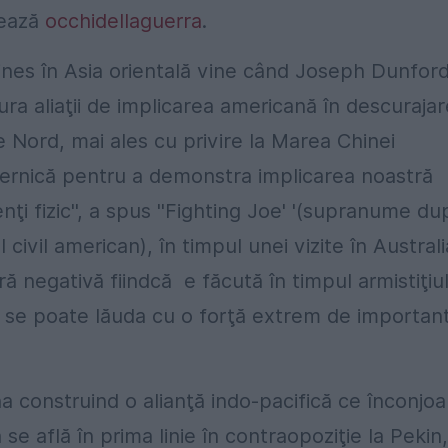
tează
occhidellaguerra
.
rines în Asia orientală vine când Joseph Dunfor
ura aliaţii de implicarea americană în descuraja
 Nord, mai ales cu privire la Marea Chinei
uternică pentru a demonstra implicarea noastră
enţi fizic'', a spus ''Fighting Joe' '(supranume du
civil american), în timpul unei vizite în Australi
ră negativă fiindcă e făcută în timpul armistiţiul
 se poate lăuda cu o forţă extrem de importan
 construind o alianţă indo-pacifică ce înconjoa
a se află în prima linie în contraopoziţie la Pekin,