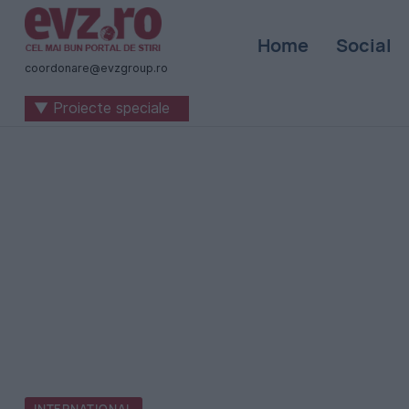
Știri
Home
Social
naționale
coordonare@evzgroup.ro
și
▼ Proiecte speciale
internaționale
|
România
-
Evenimentul
Zilei