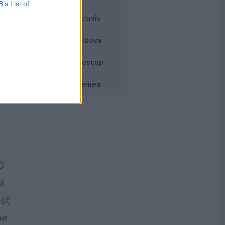
B’s List of
Exclusiv
 ar
Moldova
Horoscop
 a
Vremea
a
O
i
est
pe