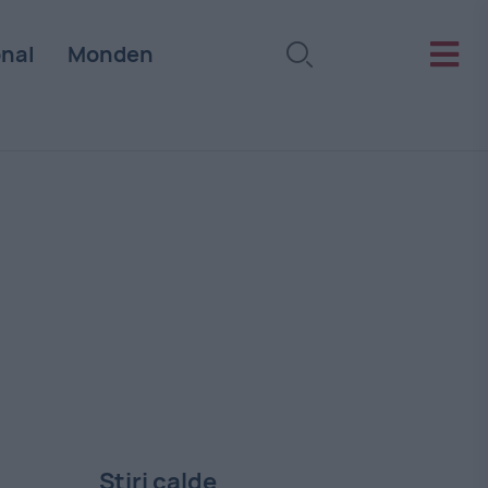
onal
Monden
Stiri calde