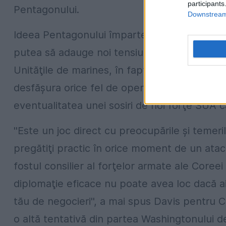
participants
Pentagonului.
Downstream 
Ideea Pentagonului împarte părerile analiştilor
putea să adauge noi tensiuni cu China şi Cor
Unităţile de marines, în fapt, sunt proiectat
desfăşura orice fel de operaţiune. Iar aceas
eventualitatea unei sosiri de noi forţe SUA c
''Este un joc direct cu preocupările şi teme
pregătiţi practic în orice moment de un atac
fostul consilier al forţelor armate ale Coreei
diplomaţie eficace nu poate avea loc dacă a
tău de negocieri'', a mai spus Davis pentru 
o altă tentativă din partea Washingtonului de