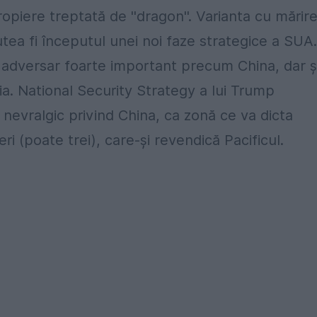
opiere treptată de ''dragon''. Varianta cu mărir
utea fi începutul unei noi faze strategice a SUA.
n adversar foarte important precum China, dar ş
ia. National Security Strategy a lui Trump
 nevralgic privind China, ca zonă ce va dicta
ri (poate trei), care-şi revendică Pacificul.