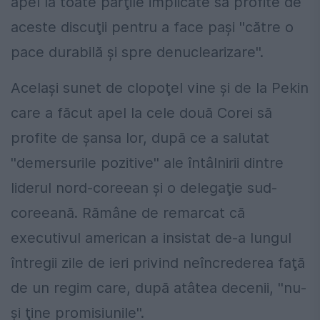
apel la toate părţile implicate să profite de
aceste discuţii pentru a face paşi ''către o
pace durabilă şi spre denuclearizare''.
Acelaşi sunet de clopoţel vine şi de la Pekin
care a făcut apel la cele două Corei să
profite de şansa lor, după ce a salutat
''demersurile pozitive'' ale întâlnirii dintre
liderul nord-coreean şi o delegaţie sud-
coreeană. Rămâne de remarcat că
executivul american a insistat de-a lungul
întregii zile de ieri privind neîncrederea faţă
de un regim care, după atâtea decenii, ''nu-
şi ţine promisiunile''.