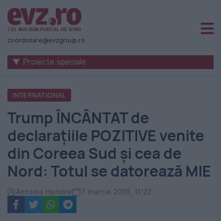
Știri
naționale
coordonare@evzgroup.ro
și
▼ Proiecte speciale
internaționale
|
INTERNATIONAL
România
Trump ÎNCÂNTAT de
-
declaraţiile POZITIVE venite
Evenimentul
din Coreea Sud şi cea de
Zilei
Nord: Totul se datorează MIE
Antonia Hendrik
7 martie 2018, 11:22