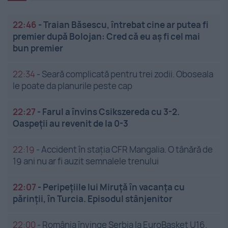
22:46
-
Traian Băsescu, întrebat cine ar putea fi
premier după Bolojan: Cred că eu aș fi cel mai
bun premier
22:34
-
Seară complicată pentru trei zodii. Oboseala
le poate da planurile peste cap
22:27
-
Farul a învins Csikszereda cu 3-2.
Oaspeții au revenit de la 0-3
22:19
-
Accident în stația CFR Mangalia. O tânără de
19 ani nu ar fi auzit semnalele trenului
22:07
-
Peripețiile lui Miruță în vacanța cu
părinții, în Turcia. Episodul stânjenitor
22:00
-
România învinge Serbia la EuroBasket U16.