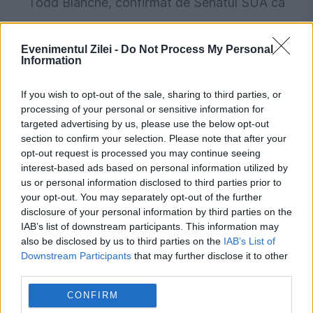
Todd Blanche, confirmat de Senatul SUA ca
procuror general al SUA
Evenimentul Zilei -
Do Not Process My Personal
Information
If you wish to opt-out of the sale, sharing to third parties, or
processing of your personal or sensitive information for
targeted advertising by us, please use the below opt-out
section to confirm your selection. Please note that after your
opt-out request is processed you may continue seeing
interest-based ads based on personal information utilized by
us or personal information disclosed to third parties prior to
your opt-out. You may separately opt-out of the further
INTERNATIONAL
disclosure of your personal information by third parties on the
IAB’s list of downstream participants. This information may
Donald Trump către donatorii republicani:
also be disclosed by us to third parties on the
IAB’s List of
„Trebuie să-l alegem pe JD Vance” pentru
Downstream Participants
that may further disclose it to other
third parties.
2028
CONFIRM