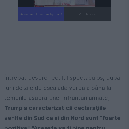
Următorul videoclip în 4
Anulează
Întrebat despre reculul spectaculos, după
luni de zile de escaladă verbală până la
temerile asupra unei înfruntări armate,
Trump a caracterizat că declaraţiile
venite din Sud ca şi din Nord sunt ''foarte
pozitive''. ''Aceasta va fi bine pentru