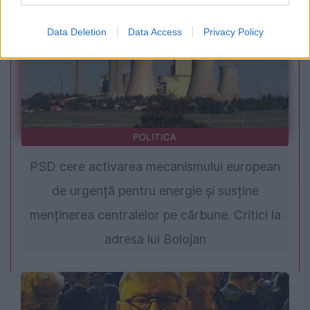
Data Deletion
Data Access
Privacy Policy
POLITICA
PSD cere activarea mecanismului european
de urgență pentru energie și susține
menținerea centralelor pe cărbune. Critici la
adresa lui Bolojan