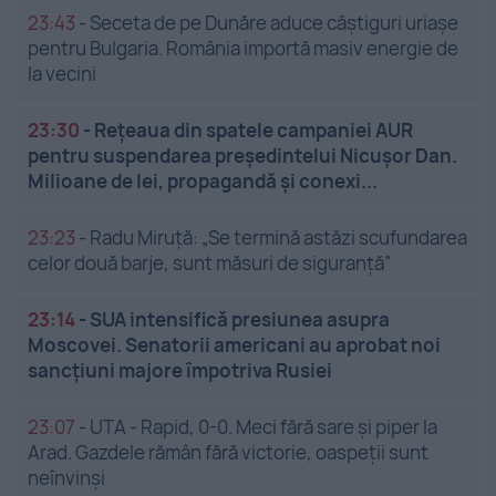
23:43
-
Seceta de pe Dunăre aduce câștiguri uriașe
pentru Bulgaria. România importă masiv energie de
la vecini
23:30
-
Rețeaua din spatele campaniei AUR
pentru suspendarea președintelui Nicușor Dan.
Milioane de lei, propagandă și conexi...
23:23
-
Radu Miruță: „Se termină astăzi scufundarea
celor două barje, sunt măsuri de siguranţă”
23:14
-
SUA intensifică presiunea asupra
Moscovei. Senatorii americani au aprobat noi
sancțiuni majore împotriva Rusiei
23:07
-
UTA - Rapid, 0-0. Meci fără sare și piper la
Arad. Gazdele rămân fără victorie, oaspeții sunt
neînvinși