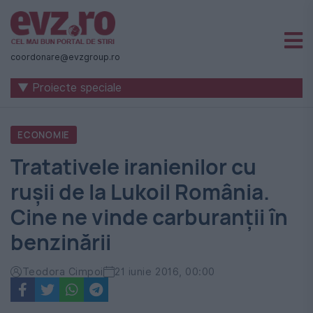
Știri
naționale
coordonare@evzgroup.ro
și
▼ Proiecte speciale
internaționale
|
ECONOMIE
România
Tratativele iranienilor cu
-
rușii de la Lukoil România.
Evenimentul
Cine ne vinde carburanții în
Zilei
benzinării
Teodora Cimpoi
21 iunie 2016, 00:00