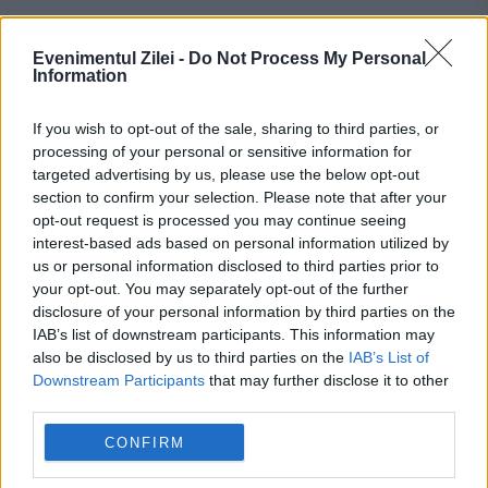
benzina
Constanta
evz
lukoil
mol
Evenimentul Zilei -
Do Not Process My Personal
Information
omv
omv petrom
ploiesti
rafinărie
If you wish to opt-out of the sale, sharing to third parties, or
romgaz
socar
processing of your personal or sensitive information for
targeted advertising by us, please use the below opt-out
section to confirm your selection. Please note that after your
opt-out request is processed you may continue seeing
interest-based ads based on personal information utilized by
us or personal information disclosed to third parties prior to
your opt-out. You may separately opt-out of the further
disclosure of your personal information by third parties on the
IAB’s list of downstream participants. This information may
also be disclosed by us to third parties on the
IAB’s List of
Downstream Participants
that may further disclose it to other
third parties.
CONFIRM