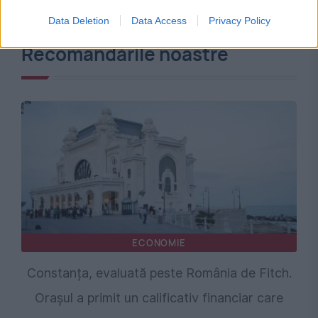
Data Deletion
Data Access
Privacy Policy
Recomandările noastre
ECONOMIE
Constanța, evaluată peste România de Fitch.
Orașul a primit un calificativ financiar care