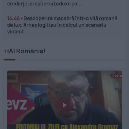
credinței creștin-ortodoxe pa...
14:46
-
Descoperire macabră într-o vilă romană
de lux. Arheologii iau în calcul un scenariu
violent
HAI România!