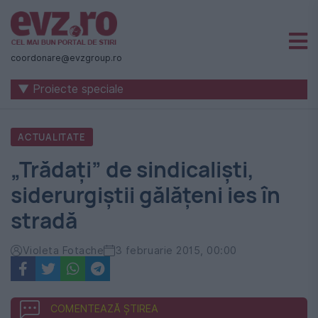
Știri
naționale
coordonare@evzgroup.ro
și
▼ Proiecte speciale
internaționale
|
ACTUALITATE
România
„Trădați” de sindicaliști,
-
siderurgiștii gălățeni ies în
Evenimentul
stradă
Zilei
Violeta Fotache
3 februarie 2015, 00:00
COMENTEAZĂ ȘTIREA