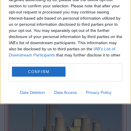
section to confirm your selection. Please note that after your
opt-out request is processed you may continue seeing
interest-based ads based on personal information utilized by
us or personal information disclosed to third parties prior to
your opt-out. You may separately opt-out of the further
disclosure of your personal information by third parties on the
IAB’s list of downstream participants. This information may
INTERNATIONAL
also be disclosed by us to third parties on the
IAB’s List of
Downstream Participants
that may further disclose it to other
Google construiește un centru de date gigant
third parties.
în India. Investiția se lovește de opoziția
CONFIRM
organizațiilor de mediu
Data Deletion
Data Access
Privacy Policy