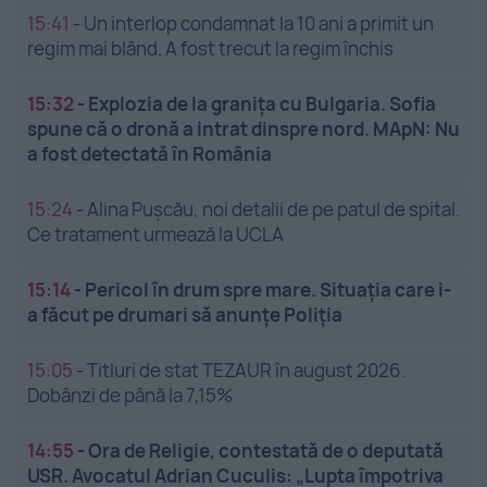
15:41
-
Un interlop condamnat la 10 ani a primit un
regim mai blând. A fost trecut la regim închis
15:32
-
Explozia de la granița cu Bulgaria. Sofia
spune că o dronă a intrat dinspre nord. MApN: Nu
a fost detectată în România
15:24
-
Alina Pușcău, noi detalii de pe patul de spital.
Ce tratament urmează la UCLA
15:14
-
Pericol în drum spre mare. Situația care i-
a făcut pe drumari să anunțe Poliția
15:05
-
Titluri de stat TEZAUR în august 2026.
Dobânzi de până la 7,15%
14:55
-
Ora de Religie, contestată de o deputată
USR. Avocatul Adrian Cuculis: „Lupta împotriva