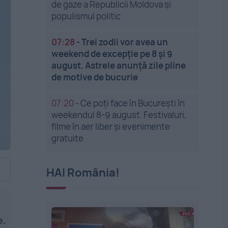
de gaze a Republicii Moldova și
populismul politic
07:28
-
Trei zodii vor avea un
weekend de excepție pe 8 și 9
august. Astrele anunță zile pline
de motive de bucurie
07:20
-
Ce poți face în București în
weekendul 8-9 august. Festivaluri,
filme în aer liber și evenimente
gratuite
HAI România!
e.