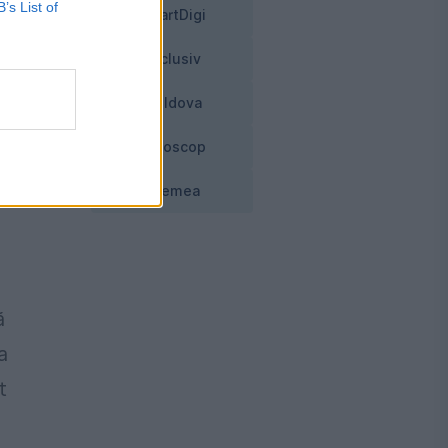
B’s List of
SmartDigi
Exclusiv
Moldova
Horoscop
Vremea
ă
a
t