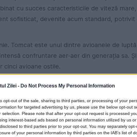
inat cu succes caracteristicile de viteză mare,
ent sofisticat, devenite acum standard, potrivit
onie. Tomcat este unul dintre avioanele de luptă
intensă confruntare aer-aer din generația sa. Și
 cinci avioane ostile.
cordul de luptă în serviciul unuia dintre cei mai
l Zilei -
Do Not Process My Personal Information
erest.org.
to opt-out of the sale, sharing to third parties, or processing of your per
e revoluționar, trebuie luat în considerare
formation for targeted advertising by us, please use the below opt-out s
r selection. Please note that after your opt-out request is processed y
nu a Marinei a fost să existe un „ avion de
eing interest-based ads based on personal information utilized by us or
disclosed to third parties prior to your opt-out. You may separately opt-
rina SUA o depășea pe omoloaga sa sovietică,
losure of your personal information by third parties on the IAB’s list of