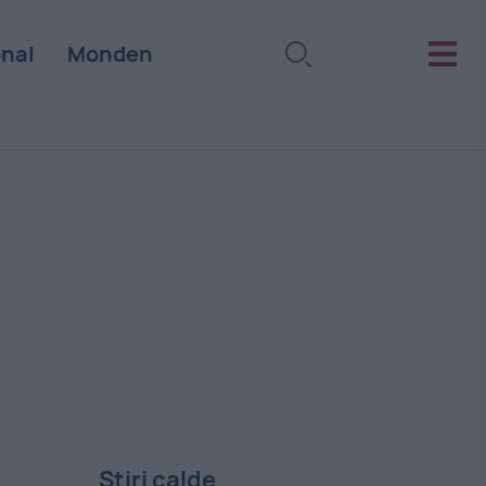
onal
Monden
Stiri calde