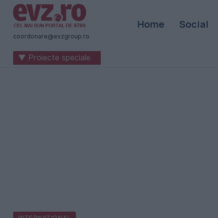
Știri
Home
Social
naționale
coordonare@evzgroup.ro
și
▼ Proiecte speciale
internaționale
|
România
-
Evenimentul
Zilei