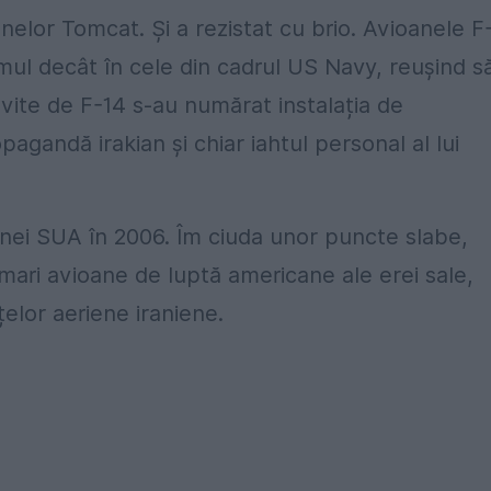
oanelor Tomcat. Și a rezistat cu brio. Avioanele F
 mul decât în cele din cadrul US Navy, reușind s
ovite de F-14 s-au numărat instalația de
pagandă irakian și chiar iahtul personal al lui
inei SUA în 2006. Îm ciuda unor puncte slabe,
 mari avioane de luptă americane ale erei sale,
elor aeriene iraniene.