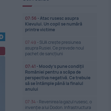
07:56
-
Atac rusesc asupra
Kievului. Un copil se numără
printre victime
07:49
-
SUA crește presiunea
asupra Rusiei. Ce prevede noul
pachet de sancțiuni
07:41
-
Moody’s pune condiții
României pentru a scăpa de
perspectiva negativă. Ce trebuie
să se întâmple până la finalul
anului
07:34
-
Revenirea la gazul rusesc, o
invenție a lui Dodon. Infrastructura