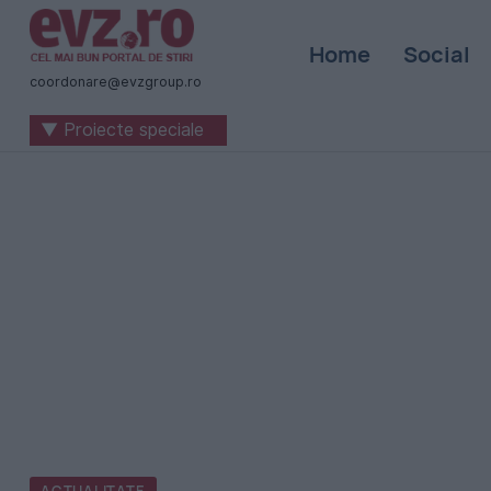
Știri
Home
Social
naționale
coordonare@evzgroup.ro
și
▼ Proiecte speciale
internaționale
|
România
-
Evenimentul
Zilei