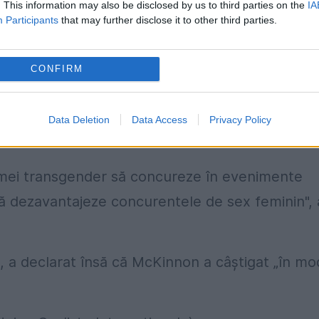
oară de filozofie și etică la Colegiul din
. This information may also be disclosed by us to third parties on the
IA
Participants
that may further disclose it to other third parties.
a sportivă, în fața olandezei Caroline Van
CONFIRM
Majoritatea internauților s-au revoltat pentru că
rbat să intre într-o competiție, de la egal la
Data Deletion
Data Access
Privacy Policy
 femei transgender să concureze în evenimente
ă dezavantajeze concurentele de sex feminin",
, a declarat însă că McKinnon a câștigat „în mo