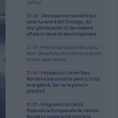
traficul
21:29
-
Descoperire macabră la o
casă funerară din Chicago. Au
fost găsite peste 50 de cadavre
aflate în stare de descompunere
21:18
-
Rețeta rapidă de prăjitură cu
iaurt. Desertul pufos care se prepară
în doar zece minute
21:10
-
Profesorul Cornel Ban:
România are soluțiile pentru criza
energetică, dar nu le pune în
practică
21:01
-
Programul lui David
Popovici la Europenele de natație.
Românul poate scrie istorie la