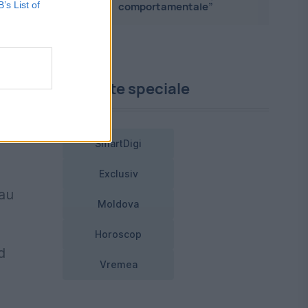
B’s List of
comportamentale”
Proiecte speciale
SmartDigi
Exclusiv
 au
Moldova
Horoscop
d
Vremea