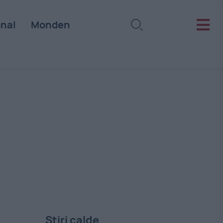
onal
Monden
Stiri calde