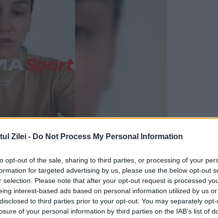
gat sâmbătă concursul Masters din Carson, Los
l Zilei -
Do Not Process My Personal Information
. Nimic neobișnuit până aici. Numai că ciclista 
to opt-out of the sale, sharing to third parties, or processing of your per
fiind un transgender.
formation for targeted advertising by us, please use the below opt-out s
r selection. Please note that after your opt-out request is processed y
 ce anii au trecut a început să se considere
eing interest-based ads based on personal information utilized by us or
disclosed to third parties prior to your opt-out. You may separately opt-
rea facultăţii, bărbatul a început procedurile 
losure of your personal information by third parties on the IAB’s list of