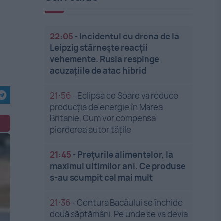
22:05
-
Incidentul cu drona de la
Leipzig stârnește reacții
vehemente. Rusia respinge
acuzațiile de atac hibrid
21:56
-
Eclipsa de Soare va reduce
producția de energie în Marea
Britanie. Cum vor compensa
pierderea autoritățile
21:45
-
Prețurile alimentelor, la
maximul ultimilor ani. Ce produse
s-au scumpit cel mai mult
21:36
-
Centura Bacăului se închide
două săptămâni. Pe unde se va devia