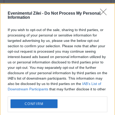
de urgență pentru energie și susține
Evenimentul Zilei -
Do Not Process My Personal
menținerea centralelor pe cărbune. Critici la
Information
adresa lui Bolojan
If you wish to opt-out of the sale, sharing to third parties, or
processing of your personal or sensitive information for
targeted advertising by us, please use the below opt-out
section to confirm your selection. Please note that after your
opt-out request is processed you may continue seeing
interest-based ads based on personal information utilized by
us or personal information disclosed to third parties prior to
your opt-out. You may separately opt-out of the further
disclosure of your personal information by third parties on the
IAB’s list of downstream participants. This information may
also be disclosed by us to third parties on the
IAB’s List of
SPORT
Downstream Participants
that may further disclose it to other
third parties.
Campionatul Mondial. Argentina a trecut de
CONFIRM
Elveția, scor 3-1. „Pumele” dau în semifinale