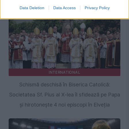
peste Anglia
Data Deletion
Data Access
Privacy Policy
INTERNATIONAL
Schismă deschisă în Biserica Catolică:
Societatea Sf. Pius al X-lea îl sfidează pe Papa
și hirotonește 4 noi episcopi în Elveția