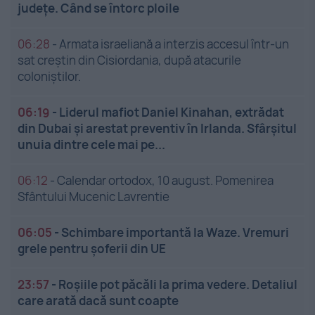
județe. Când se întorc ploile
06:28
-
Armata israeliană a interzis accesul într-un
sat creștin din Cisiordania, după atacurile
coloniștilor.
06:19
-
Liderul mafiot Daniel Kinahan, extrădat
din Dubai și arestat preventiv în Irlanda. Sfârșitul
unuia dintre cele mai pe...
06:12
-
Calendar ortodox, 10 august. Pomenirea
Sfântului Mucenic Lavrentie
06:05
-
Schimbare importantă la Waze. Vremuri
grele pentru șoferii din UE
23:57
-
Roșiile pot păcăli la prima vedere. Detaliul
care arată dacă sunt coapte