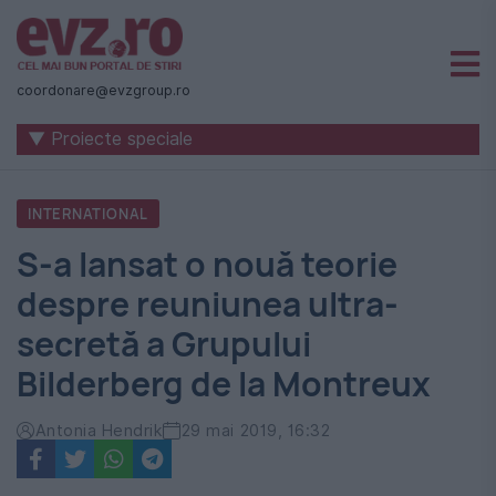
Știri
naționale
coordonare@evzgroup.ro
și
▼ Proiecte speciale
internaționale
|
INTERNATIONAL
România
S-a lansat o nouă teorie
-
despre reuniunea ultra-
Evenimentul
secretă a Grupului
Zilei
Bilderberg de la Montreux
Antonia Hendrik
29 mai 2019, 16:32