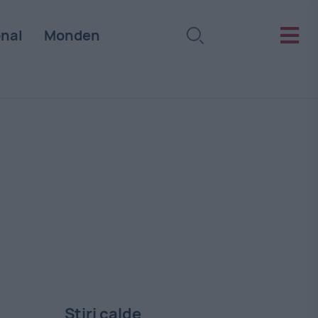
onal
Monden
Stiri calde