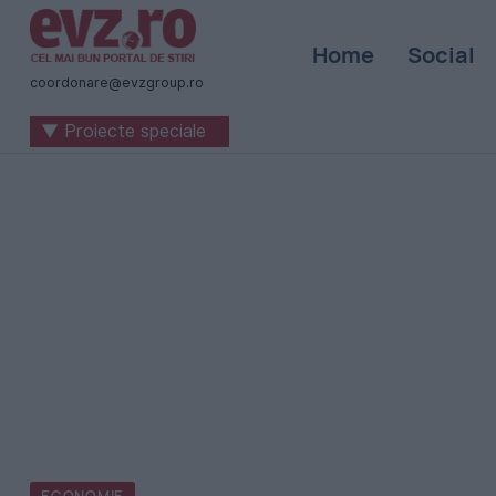
Știri
Home
Social
naționale
coordonare@evzgroup.ro
și
▼ Proiecte speciale
internaționale
|
România
-
Evenimentul
Zilei