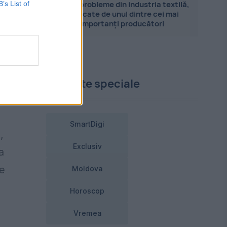
e
Marile probleme din industria textilă,
B’s List of
explicate de unul dintre cei mai
importanți producători
Proiecte speciale
SmartDigi
,
Exclusiv
a
te
Moldova
Horoscop
Vremea