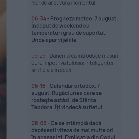
Markle ar savura momentul
06:34
-
Prognoza meteo, 7 august.
Început de weekend cu
temperaturi greu de suportat.
Unde apar vijeliile
06:25
-
Danemarca introduce măsuri
dure împotriva folosirii inteligenței
artificiale în școli
06:16
-
Calendar ortodox, 7
august. Rugăciunea care se
rostește astăzi, de Sfânta
Teodora. Îți vindecă sufletul
06:05
-
Ce se întâmplă dacă
depășești viteza de mai multe ori
în aceeași zi. Explicația din Codul