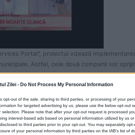
rvices Portal", proiectul vizează implementare
unicipale. Astfel, cele două companii vor sprijin
ipuri de servicii și 700 de proceduri aferente un
, construcții și exploatarea resurselor de apă.
l Zilei -
Do Not Process My Personal Information
to opt-out of the sale, sharing to third parties, or processing of your per
n sunt estimate de Gartner la 212.9 miliarde de
formation for targeted advertising by us, please use the below opt-out s
 realizate în acest proiect au rolul de a contribui 
r selection. Please note that after your opt-out request is processed y
eing interest-based ads based on personal information utilized by us or
 decizionale și facilitarea comunicării cu cetățen
disclosed to third parties prior to your opt-out. You may separately opt-
losure of your personal information by third parties on the IAB’s list of