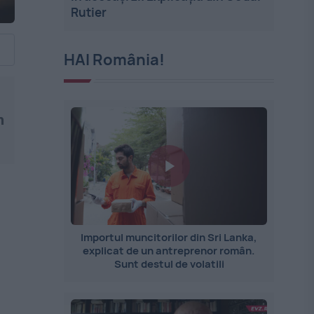
Rutier
HAI România!
n
Importul muncitorilor din Sri Lanka,
explicat de un antreprenor român.
Sunt destul de volatili