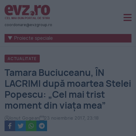
Știri
naționale
coordonare@evzgroup.ro
și
▼ Proiecte speciale
internaționale
|
ACTUALITATE
România
Tamara Buciuceanu, ÎN
-
LACRIMI după moartea Stelei
Evenimentul
Popescu: „Cel mai trist
Zilei
moment din viața mea”
Ionut Gogean
23 noiembrie 2017, 23:18