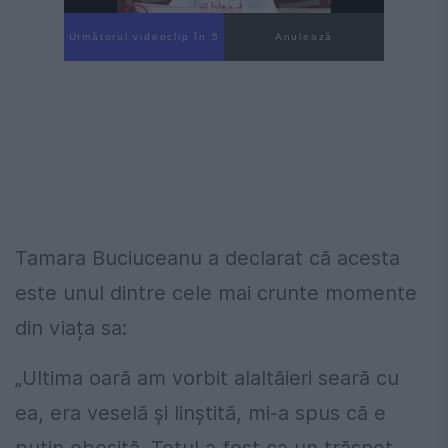
Următorul videoclip în 4
Anulează
Tamara Buciuceanu a declarat că acesta
este unul dintre cele mai crunte momente
din viața sa:
„Ultima oară am vorbit alaltăieri seară cu
ea, era veselă şi linştită, mi-a spus că e