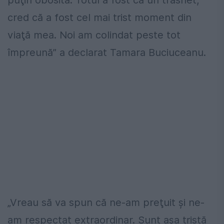
puţin obosită. Totul a fost ca un trăsnet,
cred că a fost cel mai trist moment din
viaţă mea. Noi am colindat peste tot
împreună” a declarat Tamara Buciuceanu.
„Vreau să va spun că ne-am preţuit şi ne-
am respectat extraordinar. Sunt aşa tristă