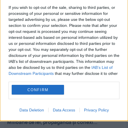
If you wish to opt-out of the sale, sharing to third parties, or
processing of your personal or sensitive information for
targeted advertising by us, please use the below opt-out
section to confirm your selection. Please note that after your
opt-out request is processed you may continue seeing
Stiri calde
interest-based ads based on personal information utilized by
us or personal information disclosed to third parties prior to
your opt-out. You may separately opt-out of the further
disclosure of your personal information by third parties on the
23:58
-
De ce au românii o pensie mică, deși
IAB’s list of downstream participants. This information may
plătesc printre cele mai mari contribuții din UE
also be disclosed by us to third parties on the
IAB’s List of
Downstream Participants
that may further disclose it to other
third parties.
23:43
-
Seceta de pe Dunăre aduce câștiguri uriașe
pentru Bulgaria. România importă masiv energie de
CONFIRM
la vecini
23:30
-
Rețeaua din spatele campaniei AUR
Data Deletion
Data Access
Privacy Policy
pentru suspendarea președintelui Nicușor Dan.
Milioane de lei, propagandă și conexi...