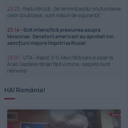
23:23
-
Radu Miruță: „Se termină astăzi scufundarea
celor două barje, sunt măsuri de siguranţă”
23:14
-
SUA intensifică presiunea asupra
Moscovei. Senatorii americani au aprobat noi
sancțiuni majore împotriva Rusiei
23:07
-
UTA - Rapid, 0-0. Meci fără sare și piper la
Arad. Gazdele rămân fără victorie, oaspeții sunt
neînvinși
HAI România!